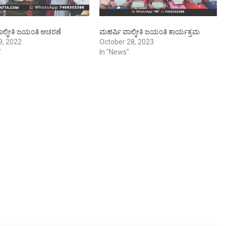
ಾಲ್ಮೀಕಿ ಜಯಂತಿ ಆಚರಣೆ
ಮಹರ್ಷಿ ವಾಲ್ಮೀಕಿ ಜಯಂತಿ ಕಾರ್ಯಕ್ರಮ
9, 2022
October 28, 2023
"
In "News"