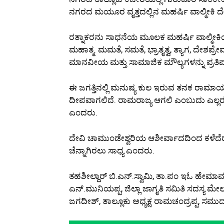
ನಗರದ ಮಯೂರ ವೃತ್ತದಲ್ಲಿನ ಮಹರ್ಷಿ ವಾಲ್ಮೀಕಿ ದ
ರತ್ನಾಕರನು ಸಾಧನೆಯ ಮೂಲಕ ಮಹರ್ಷಿ ವಾಲ್ಮೀಕ
ಮಹಾತ್ಮ. ಮಮತೆ, ಸಮತೆ, ಭ್ರಾತೃತ್ವ, ತ್ಯಾಗ, ದೇಶಪ
ಮಾನವೀಯ ಮತ್ತು ಸಾಮಾಜಿಕ ಮೌಲ್ಯಗಳನ್ನು ಪ್ರತಿಪ
ಈ ಜಗತ್ತಿನಲ್ಲಿ ಮನುಷ್ಯ ಕುಲ ಇರುವ ತನಕ ರಾಮಾಯ
ದೀಪವಾಗಲಿದೆ. ರಾಮರಾಜ್ಯ ಆಗಲಿ ಎಂಬುದು ಎಲ್ಲ
ಎಂದರು.
ದೇವಿ ಚಾಮುಂಡೇಶ್ವರಿಯ ಆಶೀರ್ವಾದದಿಂದ ಕಳೆದೆರಡು
ಚೆನ್ನಾಗಿರಲು ಸಾಧ್ಯ ಎಂದರು.
ತಹಶೀಲ್ದಾರ್ ಬಿ.ಎನ್.ಸ್ವಾಮಿ, ತಾ.ಪಂ ಇಓ ಹ
ಎನ್.ಮುನಿಯಪ್ಪ, ಜಿಲ್ಲಾ ಜಾಗೃತಿ ಸಮಿತಿ ಸದಸ
ಜಗದೀಶ್, ತಾಲ್ಲೂಕು ಅಧ್ಯಕ್ಷ ರಾಮಚಂದ್ರಪ್ಪ, ಸಮು