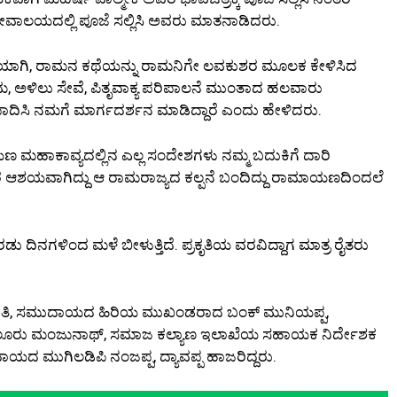
ೇವಾಲಯದಲ್ಲಿ ಪೂಜೆ ಸಲ್ಲಿಸಿ ಅವರು ಮಾತನಾಡಿದರು.
ಿಯಾಗಿ, ರಾಮನ ಕಥೆಯನ್ನು ರಾಮನಿಗೇ ಲವಕುಶರ ಮೂಲಕ ಕೇಳಿಸಿದ
್ರೇಮ, ಅಳಿಲು ಸೇವೆ, ಪಿತೃವಾಕ್ಯ ಪರಿಪಾಲನೆ ಮುಂತಾದ ಹಲವಾರು
ಾದಿಸಿ ನಮಗೆ ಮಾರ್ಗದರ್ಶನ ಮಾಡಿದ್ದಾರೆ ಎಂದು ಹೇಳಿದರು.
ಣ ಮಹಾಕಾವ್ಯದಲ್ಲಿನ ಎಲ್ಲ ಸಂದೇಶಗಳು ನಮ್ಮ ಬದುಕಿಗೆ ದಾರಿ
ರ ಆಶಯವಾಗಿದ್ದು ಆ ರಾಮರಾಜ್ಯದ ಕಲ್ಪನೆ ಬಂದಿದ್ದು ರಾಮಾಯಣದಿಂದಲೆ
 ದಿನಗಳಿಂದ ಮಳೆ ಬೀಳುತ್ತಿದೆ. ಪ್ರಕೃತಿಯ ವರವಿದ್ದಾಗ ಮಾತ್ರ ರೈತರು
ೇಮಾವತಿ, ಸಮುದಾಯದ ಹಿರಿಯ ಮುಖಂಡರಾದ ಬಂಕ್ ಮುನಿಯಪ್ಪ,
್ಯ ಮೇಲೂರು ಮಂಜುನಾಥ್, ಸಮಾಜ ಕಲ್ಯಾಣ ಇಲಾಖೆಯ ಸಹಾಯಕ ನಿರ್ದೇಶಕ
ದಾಯದ ಮುಗಿಲಡಿಪಿ ನಂಜಪ್ಪ, ದ್ಯಾವಪ್ಪ ಹಾಜರಿದ್ದರು.