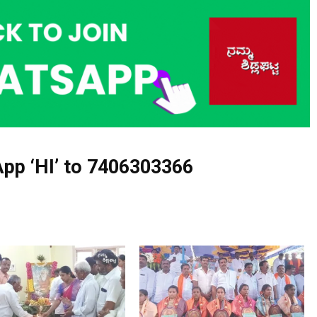
pp ‘HI’ to
7406303366