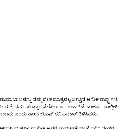
 ರಾಮಾಯಣವನ್ನು ನಮ್ಮ ದೇಶ ಮಾತ್ರವಲ್ಲ ಜಗತ್ತಿನ ಅನೇಕ ರಾಷ್ಟ್ರಗಳು
ನವೀಯತೆ, ಧರ್ಮ ಸಂಸ್ಕಾರ ನೆಲೆಸಲು ಕಾರಣವಾಗಿದೆ. ಮಹರ್ಷಿ ವಾಲ್ಮೀಕಿ
ದುದು ಎಂದು ಶಾಸಕ ಬಿ.ಎನ್.ರವಿಕುಮಾರ್ ತಿಳಿಸಿದರು.
ಾಗಿ ಮಹರ್ಷಿ ವಾಲ್ಮೀಕಿ ಅವರ ಭಾವಚಿತ್ರಕ್ಕೆ ಪೂಜೆ ಸಲ್ಲಿಸಿ ನಂತರ