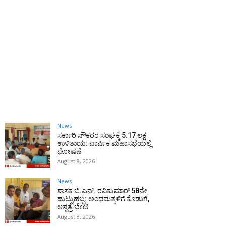
News
ಸರ್ಕಾರಿ ನೌಕರರ ಸಂಘಕ್ಕೆ ₹5.17 ಲಕ್ಷ
ಉಳಿತಾಯ: ವಾರ್ಷಿಕ ಮಹಾಸಭೆಯಲ್ಲಿ
ಘೋಷಣೆ
August 8, 2026
News
ಶಾಸಕ ಬಿ.ಎನ್. ರವಿಕುಮಾರ್ 58ನೇ
ಹುಟ್ಟುಹಬ್ಬ: ಅಂಧಮಕ್ಕಳಿಗೆ ಕೊಡುಗೆ,
ಆಸ್ಪತ್ರೆ ಭೇಟಿ
August 8, 2026