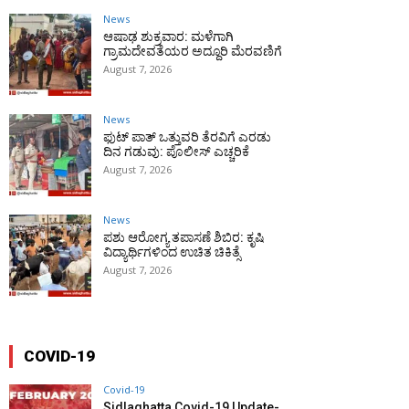
News
ಆಷಾಢ ಶುಕ್ರವಾರ: ಮಳೆಗಾಗಿ
ಗ್ರಾಮದೇವತೆಯರ ಅದ್ದೂರಿ ಮೆರವಣಿಗೆ
August 7, 2026
News
ಫುಟ್‌ ಪಾತ್ ಒತ್ತುವರಿ ತೆರವಿಗೆ ಎರಡು
ದಿನ ಗಡುವು: ಪೊಲೀಸ್ ಎಚ್ಚರಿಕೆ
August 7, 2026
News
ಪಶು ಆರೋಗ್ಯ ತಪಾಸಣೆ ಶಿಬಿರ: ಕೃಷಿ
ವಿದ್ಯಾರ್ಥಿಗಳಿಂದ ಉಚಿತ ಚಿಕಿತ್ಸೆ
August 7, 2026
COVID-19
Covid-19
Sidlaghatta Covid-19 Update-