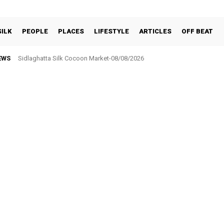
SILK
PEOPLE
PLACES
LIFESTYLE
ARTICLES
OFF BEAT
EWS
Sidlaghatta Silk Cocoon Market-08/08/2026
ಸರ್ಕಾರಿ ನೌಕರರ ಸಂಘಕ್ಕೆ ₹5.17 ಲಕ್ಷ ಉಳಿತಾಯ: ವಾರ್ಷಿಕ ಮಹಾಸಭೆಯಲ್ಲಿ ಘೋಷಣೆ