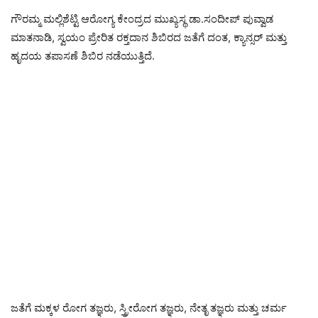
ಗೌರಮ್ಮ ಮಲ್ಲಿಶೆಟ್ಟಿ ಆರೋಗ್ಯ ಕೇಂದ್ರದ ಮುಖ್ಯಸ್ಥ ಡಾ.ಸಂದೀಪ್ ಪುವ್ವಾಡ
ಮಾತನಾಡಿ, ಸ್ವಯಂ ಪ್ರೇರಿತ ರಕ್ತದಾನ ಶಿಬಿರದ ಜತೆಗೆ ದಂತ, ಕ್ಯಾನ್ಸರ್ ಮತ್ತು
ಹೃದಯ ತಪಾಸಣೆ ಶಿಬಿರ ನಡೆಯುತ್ತಿದೆ.
ಜತೆಗೆ ಮಕ್ಕಳ ರೋಗ ತಜ್ಞರು, ಸ್ತ್ರೀರೋಗ ತಜ್ಞರು, ನೇತೃ ತಜ್ಞರು ಮತ್ತು ಚರ್ಮ