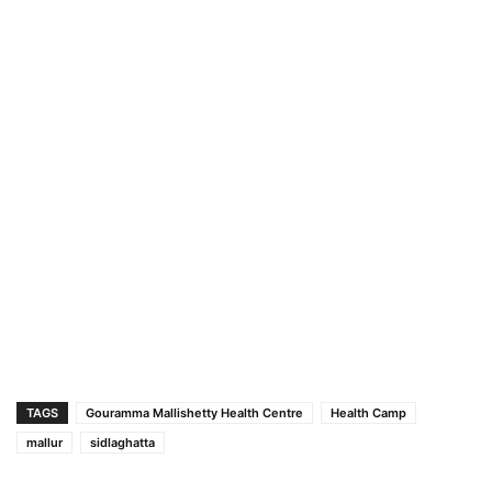
TAGS
Gouramma Mallishetty Health Centre
Health Camp
mallur
sidlaghatta