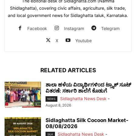
The editorial desk of Sidlaghatta.com (Namma
Shidlaghatta), covering civic affairs, agriculture, silk trade,
and local government news for Sidlaghatta taluk, Karnataka.
Facebook
Instagram
Telegram
X
Youtube
RELATED ARTICLES
ಶಾಲಾ ಹಳೆಯ ವಿದ್ಯಾರ್ಥಿಗಳಿಂದ ಟ್ರ್ಯಾಕ್‌ ಸೂಟ್
ವಿತರಣೆ: ಸರ್ಕಾರಿ ಶಾಲೆಗೆ ಕೊಡುಗೆ
Sidlaghatta News Desk
-
NEWS
August 8, 2026
Sidlaghatta Silk Cocoon Market-
08/08/2026
Sidlaghatta News Desk
-
SILK