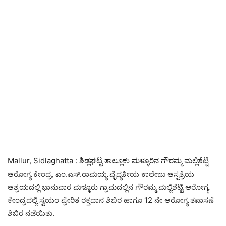
Mallur, Sidlaghatta : ಶಿಡ್ಲಘಟ್ಟ ತಾಲ್ಲೂಕು ಮಳ್ಳೂರಿನ ಗೌರಮ್ಮ ಮಲ್ಲಿಶೆಟ್ಟಿ
ಆರೋಗ್ಯ ಕೇಂದ್ರ, ಎಂ.ಎಸ್.ರಾಮಯ್ಯ ವೈದ್ಯಕೀಯ ಕಾಲೇಜು ಆಸ್ಪತ್ರೆಯ
ಆಶ್ರಯದಲ್ಲಿ ಭಾನುವಾರ ಮಳ್ಳೂರು ಗ್ರಾಮದಲ್ಲಿನ ಗೌರಮ್ಮ ಮಲ್ಲಿಶೆಟ್ಟಿ ಆರೋಗ್ಯ
ಕೇಂದ್ರದಲ್ಲಿ ಸ್ವಯಂ ಪ್ರೇರಿತ ರಕ್ತದಾನ ಶಿಬಿರ ಹಾಗೂ 12 ನೇ ಆರೋಗ್ಯ ತಪಾಸಣೆ
ಶಿಬಿರ ನಡೆಯಿತು.