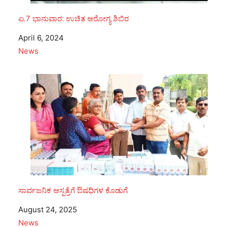
ಏ.7 ಭಾನುವಾರ: ಉಚಿತ ಆರೋಗ್ಯ ಶಿಬಿರ
Date
April 6, 2024
In relation to
News
ಸಾರ್ವಜನಿಕ ಆಸ್ಪತ್ರೆಗೆ ಔಷಧಿಗಳ ಕೊಡುಗೆ
Date
August 24, 2025
In relation to
News