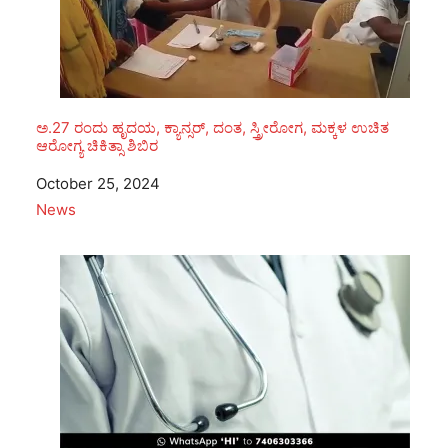
ಅ.27 ರಂದು ಹೃದಯ, ಕ್ಯಾನ್ಸರ್, ದಂತ, ಸ್ತ್ರೀರೋಗ, ಮಕ್ಕಳ ಉಚಿತ
ಆರೋಗ್ಯ ಚಿಕಿತ್ಸಾ ಶಿಬಿರ
Date
October 25, 2024
In relation to
News