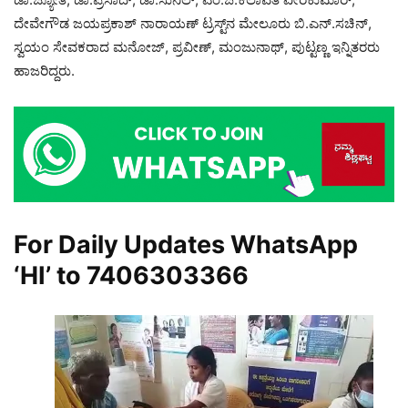
ದೇವೇಗೌಡ ಜಯಪ್ರಕಾಶ್ ನಾರಾಯಣ್ ಟ್ರಸ್ಟ್‌ನ ಮೇಲೂರು ಬಿ.ಎನ್.ಸಚಿನ್,
ಸ್ವಯಂ ಸೇವಕರಾದ ಮನೋಜ್, ಪ್ರವೀಣ್, ಮಂಜುನಾಥ್, ಪುಟ್ಟಣ್ಣ ಇನ್ನಿತರರು
ಹಾಜರಿದ್ದರು.
For Daily Updates WhatsApp
‘HI’ to
7406303366