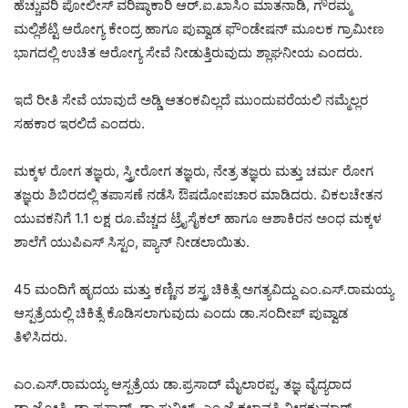
ಹೆಚ್ಚುವರಿ ಪೋಲೀಸ್ ವರಿಷ್ಠಾಕಾರಿ ಆರ್.ಐ.ಖಾಸಿಂ ಮಾತನಾಡಿ, ಗೌರಮ್ಮ
ಮಲ್ಲಿಶೆಟ್ಟಿ ಆರೋಗ್ಯ ಕೇಂದ್ರ ಹಾಗೂ ಪುವ್ವಾಡ ಫೌಂಡೇಷನ್ ಮೂಲಕ ಗ್ರಾಮೀಣ
ಭಾಗದಲ್ಲಿ ಉಚಿತ ಆರೋಗ್ಯ ಸೇವೆ ನೀಡುತ್ತಿರುವುದು ಶ್ಲಾಘನೀಯ ಎಂದರು.
ಇದೆ ರೀತಿ ಸೇವೆ ಯಾವುದೆ ಅಡ್ಡಿ ಆತಂಕವಿಲ್ಲದೆ ಮುಂದುವರೆಯಲಿ ನಮ್ಮೆಲ್ಲರ
ಸಹಕಾರ ಇರಲಿದೆ ಎಂದರು.
ಮಕ್ಕಳ ರೋಗ ತಜ್ಞರು, ಸ್ತ್ರೀರೋಗ ತಜ್ಞರು, ನೇತ್ರ ತಜ್ಞರು ಮತ್ತು ಚರ್ಮ ರೋಗ
ತಜ್ಞರು ಶಿಬಿರದಲ್ಲಿ ತಪಾಸಣೆ ನಡೆಸಿ ಔಷದೋಪಚಾರ ಮಾಡಿದರು. ವಿಕಲಚೇತನ
ಯುವಕನಿಗೆ 1.1 ಲಕ್ಷ ರೂ.ವೆಚ್ಚದ ಟ್ರೈಸೈಕಲ್ ಹಾಗೂ ಆಶಾಕಿರನ ಅಂಧ ಮಕ್ಕಳ
ಶಾಲೆಗೆ ಯುಪಿಎಸ್ ಸಿಸ್ಟಂ, ಪ್ಯಾನ್ ನೀಡಲಾಯಿತು.
45 ಮಂದಿಗೆ ಹೃದಯ ಮತ್ತು ಕಣ್ಣಿನ ಶಸ್ತ್ರ ಚಿಕಿತ್ಸೆ ಅಗತ್ಯವಿದ್ದು ಎಂ.ಎಸ್.ರಾಮಯ್ಯ
ಆಸ್ಪತ್ರೆಯಲ್ಲಿ ಚಿಕಿತ್ಸೆ ಕೊಡಿಸಲಾಗುವುದು ಎಂದು ಡಾ.ಸಂದೀಪ್ ಪುವ್ವಾಡ
ತಿಳಿಸಿದರು.
ಎಂ.ಎಸ್.ರಾಮಯ್ಯ ಆಸ್ಪತ್ರೆಯ ಡಾ.ಪ್ರಸಾದ್ ಮೈಲಾರಪ್ಪ, ತಜ್ಞ ವೈದ್ಯರಾದ
ಡಾ.ಜ್ಯೋತಿ, ಡಾ.ಪ್ರಸಾದ್, ಡಾ.ಸುನಿಲ್, ಎಂ.ಜೆ.ಕಲಾವತಿ ವೀರಕುಮಾರ್,