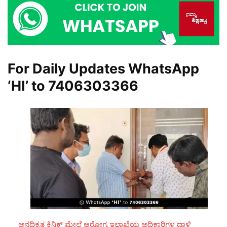
For Daily Updates WhatsApp
‘HI’ to
7406303366
ಅನಧಿಕೃತ ಕ್ಲಿನಿಕ್ ಮೇಲೆ ಆರೋಗ್ಯ ಇಲಾಖೆಯ ಅಧಿಕಾರಿಗಳ ದಾಳಿ