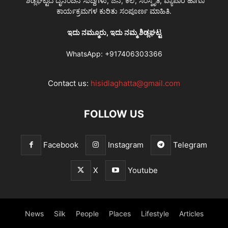
ಶಿಡ್ಲಘಟ್ಟದ ದೈನಂದಿನ ಸುದ್ದಿಗಳು, ಜನ, ಕಲೆ, ಸಂಸ್ಕೃತಿ, ವ್ಯಾಪಾರ ಹಾಗೂ
ಕಾರ್ಯಕ್ರಮಗಳ ಕುರಿತು ಸಂಪೂರ್ಣ ಮಾಹಿತಿ.
ಇದು ನಮ್ಮೂರು, ಇದು ನಮ್ಮ ಶಿಡ್ಲಘಟ್ಟ
WhatsApp:
+917406303366
Contact us:
hisidlaghatta@gmail.com
FOLLOW US
Facebook
Instagram
Telegram
X
Youtube
News
Silk
People
Places
Lifestyle
Articles