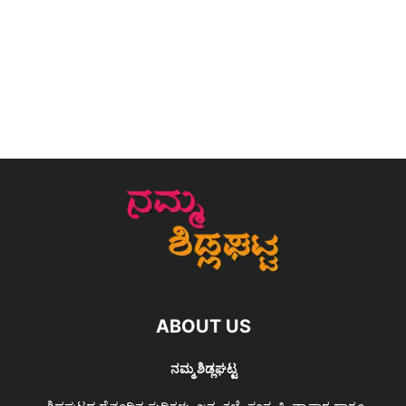
ABOUT US
ನಮ್ಮ ಶಿಡ್ಲಘಟ್ಟ