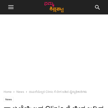
Home
News
ದಾಖಲೆಯಿಲ್ಲದ Clinic ಗೆ ಬೀಗ ಜಡಿದ ವೈದ್ಯಾಧಿಕಾರಿಗಳು
News