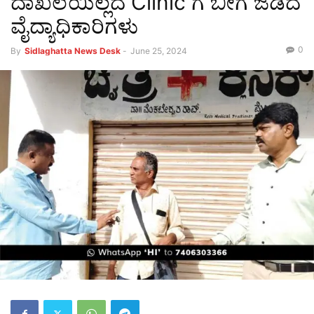
ದಾಖಲೆಯಿಲ್ಲದ Clinic ಗೆ ಬೀಗ ಜಡಿದ
ವೈದ್ಯಾಧಿಕಾರಿಗಳು
0
By
Sidlaghatta News Desk
-
June 25, 2024