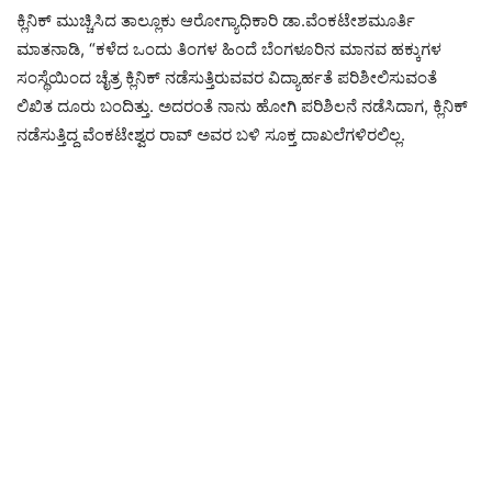
ಕ್ಲಿನಿಕ್ ಮುಚ್ಚಿಸಿದ ತಾಲ್ಲೂಕು ಆರೋಗ್ಯಾಧಿಕಾರಿ ಡಾ.ವೆಂಕಟೇಶಮೂರ್ತಿ
ಮಾತನಾಡಿ, “ಕಳೆದ ಒಂದು ತಿಂಗಳ ಹಿಂದೆ ಬೆಂಗಳೂರಿನ ಮಾನವ ಹಕ್ಕುಗಳ
ಸಂಸ್ಥೆಯಿಂದ ಚೈತ್ರ ಕ್ಲಿನಿಕ್ ನಡೆಸುತ್ತಿರುವವರ ವಿದ್ಯಾರ್ಹತೆ ಪರಿಶೀಲಿಸುವಂತೆ
ಲಿಖಿತ ದೂರು ಬಂದಿತ್ತು. ಅದರಂತೆ ನಾನು ಹೋಗಿ ಪರಿಶಿಲನೆ ನಡೆಸಿದಾಗ, ಕ್ಲಿನಿಕ್
ನಡೆಸುತ್ತಿದ್ದ ವೆಂಕಟೇಶ್ವರ ರಾವ್ ಅವರ ಬಳಿ ಸೂಕ್ತ ದಾಖಲೆಗಳಿರಲಿಲ್ಲ.