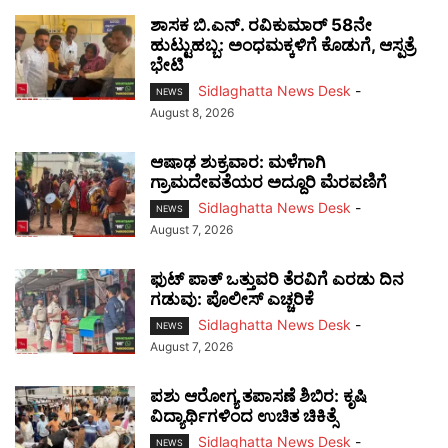
ಶಾಸಕ ಬಿ.ಎನ್. ರವಿಕುಮಾರ್ 58ನೇ
ಹುಟ್ಟುಹಬ್ಬ: ಅಂಧಮಕ್ಕಳಿಗೆ ಕೊಡುಗೆ, ಆಸ್ಪತ್ರೆ
ಭೇಟಿ
Sidlaghatta News Desk
-
NEWS
August 8, 2026
ಆಷಾಢ ಶುಕ್ರವಾರ: ಮಳೆಗಾಗಿ
ಗ್ರಾಮದೇವತೆಯರ ಅದ್ದೂರಿ ಮೆರವಣಿಗೆ
Sidlaghatta News Desk
-
NEWS
August 7, 2026
ಫುಟ್‌ ಪಾತ್ ಒತ್ತುವರಿ ತೆರವಿಗೆ ಎರಡು ದಿನ
ಗಡುವು: ಪೊಲೀಸ್ ಎಚ್ಚರಿಕೆ
Sidlaghatta News Desk
-
NEWS
August 7, 2026
ಪಶು ಆರೋಗ್ಯ ತಪಾಸಣೆ ಶಿಬಿರ: ಕೃಷಿ
ವಿದ್ಯಾರ್ಥಿಗಳಿಂದ ಉಚಿತ ಚಿಕಿತ್ಸೆ
Sidlaghatta News Desk
-
NEWS