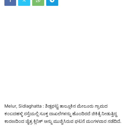
Melur, Sidlaghatta : ಶಿಡ್ಲಘಟ್ಟ ತಾಲ್ಲೂಕಿನ ಮೇಲೂರು ಗ್ರಾಮದ
ಕಂಬದಹಳ್ಳಿ ರಸ್ತೆಯಲ್ಲಿ ಸೂಕ್ತ ದಾಖಲೆಗಳನ್ನು ಹೊಂದಿರದೆ ಚಿಕಿತ್ಸೆ ನೀಡುತ್ತಿದ್ದ
ಕಾರಣದಿಂದ ಚೈತ್ರ ಕ್ಲಿನಿಕ್ ಅನ್ನು ಮುಚ್ಚಿಸಿರುವ ಘಟನೆ ಮಂಗಳವಾರ ನಡೆದಿದೆ.