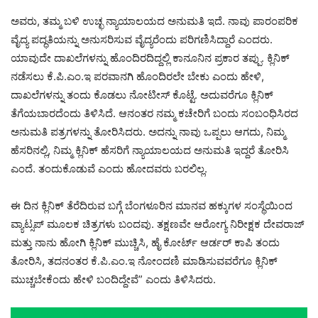
ಅವರು, ತಮ್ಮ ಬಳಿ ಉಚ್ಛ ನ್ಯಾಯಾಲಯದ ಅನುಮತಿ ಇದೆ. ನಾವು ಪಾರಂಪರಿಕ
ವೈದ್ಯ ಪದ್ಧತಿಯನ್ನು ಅನುಸರಿಸುವ ವೈದ್ಯರೆಂದು ಪರಿಗಣಿಸಿದ್ದಾರೆ ಎಂದರು.
ಯಾವುದೇ ದಾಖಲೆಗಳನ್ನು ಹೊಂದಿರದಿದ್ದಲ್ಲಿ ಕಾನೂನಿನ ಪ್ರಕಾರ ತಪ್ಪು. ಕ್ಲಿನಿಕ್
ನಡೆಸಲು ಕೆ.ಪಿ.ಎಂ.ಇ ಪರವಾನಗಿ ಹೊಂದಿರಲೇ ಬೇಕು ಎಂದು ಹೇಳಿ,
ದಾಖಲೆಗಳನ್ನು ತಂದು ಕೊಡಲು ನೋಟೀಸ್ ಕೊಟ್ಟೆ. ಅದುವರೆಗೂ ಕ್ಲಿನಿಕ್
ತೆಗೆಯಬಾರದೆಂದು ತಿಳಿಸಿದೆ. ಆನಂತರ ನಮ್ಮ ಕಚೇರಿಗೆ ಬಂದು ಸಂಬಂಧಿಸಿರದ
ಅನುಮತಿ ಪತ್ರಗಳನ್ನು ತೋರಿಸಿದರು. ಅದನ್ನು ನಾವು ಒಪ್ಪಲು ಆಗದು, ನಿಮ್ಮ
ಹೆಸರಿನಲ್ಲಿ, ನಿಮ್ಮ ಕ್ಲಿನಿಕ್ ಹೆಸರಿಗೆ ನ್ಯಾಯಾಲಯದ ಅನುಮತಿ ಇದ್ದರೆ ತೋರಿಸಿ
ಎಂದೆ. ತಂದುಕೊಡುವೆ ಎಂದು ಹೋದವರು ಬರಲಿಲ್ಲ.
ಈ ದಿನ ಕ್ಲಿನಿಕ್ ತೆರೆದಿರುವ ಬಗ್ಗೆ ಬೆಂಗಳೂರಿನ ಮಾನವ ಹಕ್ಕುಗಳ ಸಂಸ್ಥೆಯಿಂದ
ವ್ಯಾಟ್ಸಪ್ ಮೂಲಕ ಚಿತ್ರಗಳು ಬಂದವು. ತಕ್ಷಣವೇ ಆರೋಗ್ಯ ನಿರೀಕ್ಷಕ ದೇವರಾಜ್
ಮತ್ತು ನಾನು ಹೋಗಿ ಕ್ಲಿನಿಕ್ ಮುಚ್ಚಿಸಿ, ಹೈ ಕೋರ್ಟ್ ಆರ್ಡರ್ ಕಾಪಿ ತಂದು
ತೋರಿಸಿ, ತದನಂತರ ಕೆ.ಪಿ.ಎಂ.ಇ ನೋಂದಣಿ ಮಾಡಿಸುವವರೆಗೂ ಕ್ಲಿನಿಕ್
ಮುಚ್ಚಬೇಕೆಂದು ಹೇಳಿ ಬಂದಿದ್ದೇವೆ” ಎಂದು ತಿಳಿಸಿದರು.