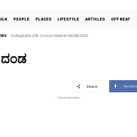
SILK
PEOPLE
PLACES
LIFESTYLE
ARTICLES
OFF BEAT
EWS
Sidlaghatta Silk Cocoon Market-06/08/2026
BNR ಕಪ್–2026 ಟೆನ್ನಿಸ್ ಬಾಲ್ ಕ್ರಿಕೆಟ್ ಪಂದ್ಯಾವಳಿ ಆಗಸ್ಟ್ 6ರಿಂದ 9ರವರೆಗೆ
ೆ ದಂಡ
Facebo
Share
- Advertisement -