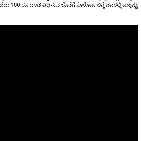
ದು 100 ರೂ ದಂಡ ವಿಧಿಸುವ ಜೊತೆಗೆ ಕೊರೊನಾ ಬಗ್ಗೆ ಜನರಲ್ಲಿ ಮತ್ತಷ್ಟು