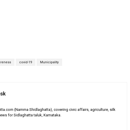
reness
covid-19
Municipality
esk
tta.com (Namma Shidlaghatta), covering civic affairs, agriculture, silk
ews for Sidlaghatta taluk, Karnataka.