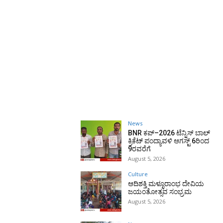
News
BNR ಕಪ್–2026 ಟೆನ್ನಿಸ್ ಬಾಲ್
ಕ್ರಿಕೆಟ್ ಪಂದ್ಯಾವಳಿ ಆಗಸ್ಟ್ 6ರಿಂದ
9ರವರೆಗೆ
August 5, 2026
Culture
ಆದಿಶಕ್ತಿ ಮಳ್ಳೂರಾಂಭ ದೇವಿಯ
ಜಯಂತೋತ್ಸವ ಸಂಭ್ರಮ
August 5, 2026