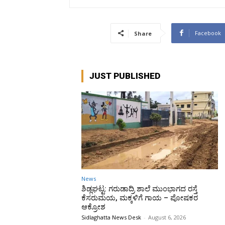
Facebook
Share
JUST PUBLISHED
News
ಶಿಡ್ಲಘಟ್ಟ: ಗರುಡಾದ್ರಿ ಶಾಲೆ ಮುಂಭಾಗದ ರಸ್ತೆ
ಕೆಸರುಮಯ, ಮಕ್ಕಳಿಗೆ ಗಾಯ – ಪೋಷಕರ
ಆಕ್ರೋಶ
Sidlaghatta News Desk
-
August 6, 2026