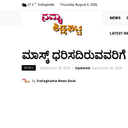
C
27.2
Sidlaghatta
Thursday, August 6, 2026
NEWS
LATEST N
ಮಾಸ್ಕ್ ಧರಿಸದಿರುವವರಿಗ
September 30, 2020
Updated:
September 30, 2020
NEWS
By
Sidlaghatta News Desk