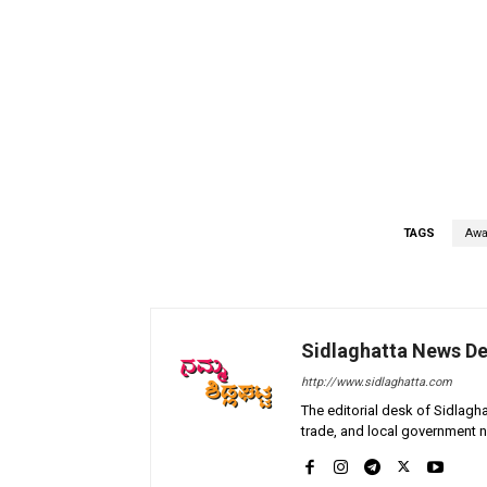
TAGS
Awa
Sidlaghatta News D
http://www.sidlaghatta.com
The editorial desk of Sidlagha
trade, and local government n