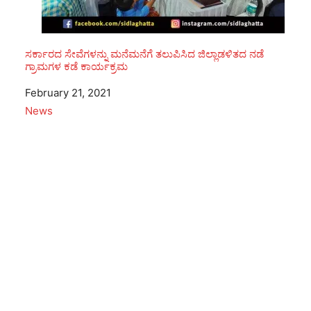
ಸರ್ಕಾರದ ಸೇವೆಗಳನ್ನು ಮನೆಮನೆಗೆ ತಲುಪಿಸಿದ ಜಿಲ್ಲಾಡಳಿತದ ನಡೆ
ಗ್ರಾಮಗಳ ಕಡೆ ಕಾರ್ಯಕ್ರಮ
Date
February 21, 2021
In relation to
News