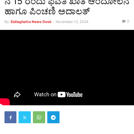
ನ 15 ರಂದು ಫವತಿ ಖಾತೆ ಆಂದೋಲನ
ಹಾಗೂ ಪಿಂಚಣಿ ಅದಾಲತ್
0
By
Sidlaghatta News Desk
-
November 12, 2024