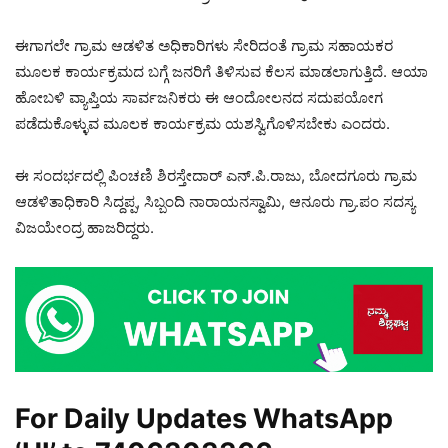
ಈಗಾಗಲೇ ಗ್ರಾಮ ಆಡಳಿತ ಅಧಿಕಾರಿಗಳು ಸೇರಿದಂತೆ ಗ್ರಾಮ ಸಹಾಯಕರ
ಮೂಲಕ ಕಾರ್ಯಕ್ರಮದ ಬಗ್ಗೆ ಜನರಿಗೆ ತಿಳಿಸುವ ಕೆಲಸ ಮಾಡಲಾಗುತ್ತಿದೆ. ಆಯಾ
ಹೋಬಳಿ ವ್ಯಾಪ್ತಿಯ ಸಾರ್ವಜನಿಕರು ಈ ಆಂದೋಲನದ ಸದುಪಯೋಗ
ಪಡೆದುಕೊಳ್ಳುವ ಮೂಲಕ ಕಾರ್ಯಕ್ರಮ ಯಶಸ್ವಿಗೊಳಿಸಬೇಕು ಎಂದರು.
ಈ ಸಂದರ್ಭದಲ್ಲಿ ಪಿಂಚಣಿ ಶಿರಸ್ತೇದಾರ್ ಎನ್.ಪಿ.ರಾಜು, ಬೋದಗೂರು ಗ್ರಾಮ
ಆಡಳಿತಾಧಿಕಾರಿ ಸಿದ್ದಪ್ಪ, ಸಿಬ್ಬಂದಿ ನಾರಾಯನಸ್ವಾಮಿ, ಆನೂರು ಗ್ರಾ.ಪಂ ಸದಸ್ಯ
ವಿಜಯೇಂದ್ರ ಹಾಜರಿದ್ದರು.
For Daily Updates WhatsApp