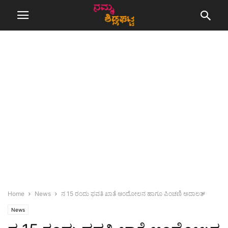
Home
News
ನ 15 ರಂದು ಫವತಿ ಖಾತೆ ಆಂದೋಲನ ಹಾಗೂ ಪಿಂಚಣಿ ಅದಾಲತ್
News