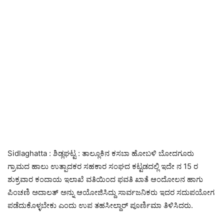
Sidlaghatta : ಶಿಡ್ಲಘಟ್ಟ : ತಾಲ್ಲೂಕಿನ ಕಸಬಾ ಹೋಬಳಿ ಬೋದಗೂರು
ಗ್ರಾಮದ ಹಾಲು ಉತ್ಪಾದಕರ ಸಹಕಾರ ಸಂಘದ ಕಟ್ಟಡದಲ್ಲಿ ಇದೇ ನ 15 ರ
ಶುಕ್ರವಾರ ಕಂದಾಯ ಇಲಾಖೆ ವತಿಯಿಂದ ಫವತಿ ಖಾತೆ ಆಂದೋಲನ ಹಾಗು
ಪಿಂಚಣಿ ಅದಾಲತ್ ಅನ್ನು ಆಯೋಜಿಸಿದ್ದು ಸಾರ್ವಜನಿಕರು ಇದರ ಸದುಪಯೋಗ
ಪಡೆದುಕೊಳ್ಳಬೇಕು ಎಂದು ಉಪ ತಹಸೀಲ್ದಾರ್ ಪೂರ್ಣಿಮಾ ತಿಳಿಸಿದರು.