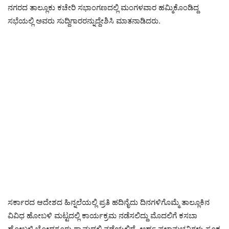
ನಗರದ ತಾಲ್ಲೂಕು ಕಚೇರಿ ಸಭಾಂಗಣದಲ್ಲಿ ಮಂಗಳವಾರ ಹಮ್ಮಿಕೊಂಡಿದ್ದ
ಸಭೆಯಲ್ಲಿ ಅವರು ಸುದ್ದಿಗಾರರನ್ನುದ್ದೇಶಿಸಿ ಮಾತನಾಡಿದರು.
ಸರ್ಕಾರದ ಆದೇಶದ ಹಿನ್ನಲೆಯಲ್ಲಿ ಪ್ರತಿ ಹದಿನೈದು ದಿನಗಳಿಗೊಮ್ಮೆ ತಾಲ್ಲೂಕಿನ
ವಿವಿಧ ಹೋಬಳಿ ಮಟ್ಟದಲ್ಲಿ ಕಾರ್ಯಕ್ರಮ ನಡೆಸಲಿದ್ದು ಮೊದಲಿಗೆ ಕಸಬಾ
ಹೋಬಳಿ ಬೋದಗೂರು ಗ್ರಾಮದಲ್ಲಿ ನಡೆಯಲಿದೆ. ಅರ್ಹ ಫಲಾನುಭವಿಗಳು ಸೂಕ್ತ