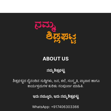
ABOUT US
ನಮ್ಮ ಶಿಡ್ಲಘಟ್ಟ
ಶಿಡ್ಲಘಟ್ಟದ ದೈನಂದಿನ ಸುದ್ದಿಗಳು, ಜನ, ಕಲೆ, ಸಂಸ್ಕೃತಿ, ವ್ಯಾಪಾರ ಹಾಗೂ
ಕಾರ್ಯಕ್ರಮಗಳ ಕುರಿತು ಸಂಪೂರ್ಣ ಮಾಹಿತಿ.
ಇದು ನಮ್ಮೂರು, ಇದು ನಮ್ಮ ಶಿಡ್ಲಘಟ್ಟ
WhatsApp:
+917406303366