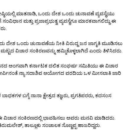
ೋಷ್ಠಿಯಲ್ಲಿ ಮಾತನಾಡಿ, ಒಂದು ದೇಶ ಒಂದು ಚುನಾವಣೆ ವ್ಯವಸ್ಥೆಯು
ೆಗೆ ಸಂವಿಧಾನ ಮತ್ತು ಪ್ರಜಾಪ್ರಭುತ್ವ ವ್ಯವಸ್ಥೆಗೂ ಮಾರಕವಾಗಲಿದ್ದು ಈ
ದರು.
 ಒಂದು ದೇಶ ಒಂದು ಚುನಾವಣೆಯ ನೀತಿ ವಿರುದ್ದ ಜನ ಜಾಗೃತಿ ಮೂಡಿಸಲು
ಮಟ್ಟದ ವಿಚಾರ ಸಂಕಿರಣವನ್ನು ಹಮ್ಮಿಕೊಳ್ಳಲಾಗಿದೆ ಎಂದು ತಿಳಿಸಿದರು.
ದಿನದ ಅಂಗವಾಗಿ ಕರ್ನಾಟಕ ದಲಿತ ಸಂಘರ್ಷ ಸಮಿತಿಯು ಈ ವಿಚಾರ
ಟ್ ತೀರ್ಪಿನಂತೆ ನ್ಯಾ.ಸದಾಶಿವ ಆಯೋಗದ ವರದಿಯ ಒಳ ಮೀಸಲಾತಿ ಜಾರಿ
ಗಳ ಬಗ್ಗೆ ನಾನಾ ಕ್ಷೇತ್ರದ ತಜ್ಞರು, ಪ್ರಗತಿಪರರು, ಕದಸಂಸ
ಯಲ್ಲಿ ಈ ವಿಚಾರ ಸಂಕಿರಣದಲ್ಲಿ ಭಾವಹಿಸಲು ಅವರು ಮನವಿ ಮಾಡಿದರು.
ುಮಲೇಶ್, ತಾಲ್ಲೂಕು ಸಂಚಾಲಕ ಸೊಣ್ಣಪ್ಪ ಹಾಜರಿದ್ದರು.