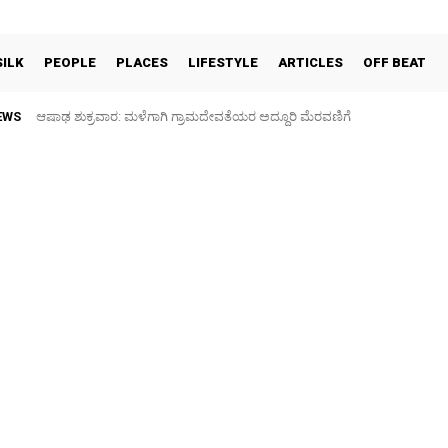
SILK
PEOPLE
PLACES
LIFESTYLE
ARTICLES
OFF BEAT
EWS
ಆಷಾಢ ಶುಕ್ರವಾರ: ಮಳೆಗಾಗಿ ಗ್ರಾಮದೇವತೆಯರ ಅದ್ದೂರಿ ಮೆರವಣಿಗೆ
ಫುಟ್‌ ಪಾತ್ ಒತ್ತುವರಿ ತೆರವಿಗೆ ಎರಡು ದಿನ ಗಡುವು: ಪೊಲೀಸ್ ಎಚ್ಚರಿಕೆ