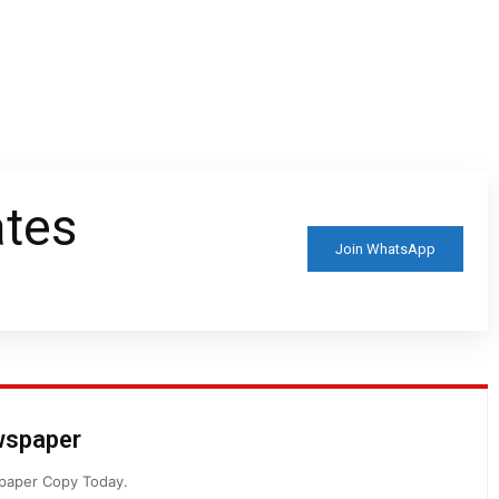
ates
Join WhatsApp
ewspaper
spaper Copy Today.