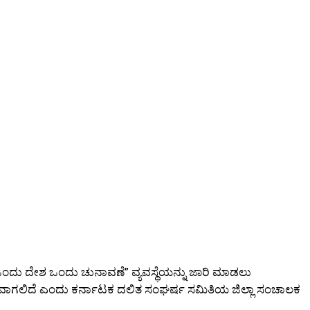
ು “ಒಂದು ದೇಶ ಒಂದು ಚುನಾವಣೆ” ವ್ಯವಸ್ಥೆಯನ್ನು ಜಾರಿ ಮಾಡಲು
 ಮಾರಕವಾಗಲಿದೆ ಎಂದು ಕರ್ನಾಟಕ ದಲಿತ ಸಂಘರ್ಷ ಸಮಿತಿಯ ಜಿಲ್ಲಾ ಸಂಚಾಲಕ