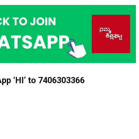
pp ‘HI’ to
7406303366