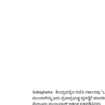
Sidlaghatta : ಕೇಂದ್ರದಲ್ಲಿನ ಬಿಜೆಪಿ ಸರ್ಕಾರವ
ಮುಂದಾಗಿದ್ದು ಇದು ಪ್ರಜಾಪ್ರಭುತ್ವ ವ್ಯವಸ್ಥೆಗೆ
ಮೇಲೂರು ಮಂಜುನಾಥ್ ಆತಂಕ ವ್ಯಕ್ತಪಡಿಸಿದರು.