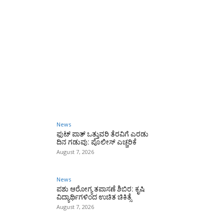
News
ಫುಟ್‌ ಪಾತ್ ಒತ್ತುವರಿ ತೆರವಿಗೆ ಎರಡು
ದಿನ ಗಡುವು: ಪೊಲೀಸ್ ಎಚ್ಚರಿಕೆ
August 7, 2026
News
ಪಶು ಆರೋಗ್ಯ ತಪಾಸಣೆ ಶಿಬಿರ: ಕೃಷಿ
ವಿದ್ಯಾರ್ಥಿಗಳಿಂದ ಉಚಿತ ಚಿಕಿತ್ಸೆ
August 7, 2026