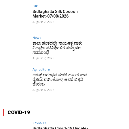
Silk
Sidlaghatta Silk Cocoon
Market-07/08/2026
August 7, 2026
News
ಶಾಲಾ ಹಂತದಲ್ಲೇ ನಾಯಕತ್ವ ಪಾಠ:
ವಿದ್ಯಾರ್ಥಿ ಪ್ರತಿನಿಧಿಗಳಿಗೆ ಪದಗ್ರಹಣ
ಸಮಾರಂಭ
August 7, 2026
Agriculture
ಆಗಸ್ಟ್ ಆರಂಭದ ಮಳೆಗೆ ಹರ್ಷಗೊಂಡ
ರೈತರು: ರಾಗಿ, ಜೋಳ, ಅವರೆ ಬಿತ್ತನೆ
ಚುರುಕು
August 6, 2026
COVID-19
Covid-19
Sidlaghatta Covid-19 Update-