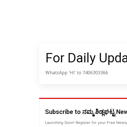
For Daily Upd
WhatsApp 'HI' to 7406303366
Subscribe to ನಮ್ಮ ಶಿಡ್ಲಘಟ್ಟ N
Launching Soon! Register for your Free New