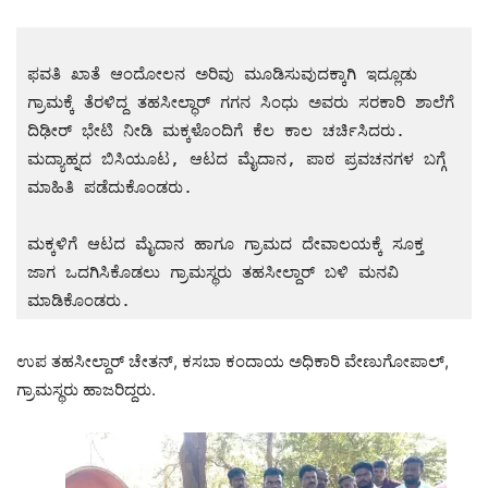
ಫವತಿ ಖಾತೆ ಆಂದೋಲನ ಅರಿವು ಮೂಡಿಸುವುದಕ್ಕಾಗಿ ಇದ್ಲೂಡು 
ಗ್ರಾಮಕ್ಕೆ ತೆರಳಿದ್ದ ತಹಸೀಲ್ಧಾರ್ ಗಗನ ಸಿಂಧು ಅವರು ಸರಕಾರಿ ಶಾಲೆಗೆ 
ದಿಢೀರ್ ಭೇಟಿ ನೀಡಿ ಮಕ್ಕಳೊಂದಿಗೆ ಕೆಲ ಕಾಲ ಚರ್ಚಿಸಿದರು. 
ಮದ್ಯಾಹ್ನದ ಬಿಸಿಯೂಟ, ಆಟದ ಮೈದಾನ, ಪಾಠ ಪ್ರವಚನಗಳ ಬಗ್ಗೆ 
ಮಾಹಿತಿ ಪಡೆದುಕೊಂಡರು.
ಮಕ್ಕಳಿಗೆ ಆಟದ ಮೈದಾನ ಹಾಗೂ ಗ್ರಾಮದ ದೇವಾಲಯಕ್ಕೆ ಸೂಕ್ತ 
ಜಾಗ ಒದಗಿಸಿಕೊಡಲು ಗ್ರಾಮಸ್ಥರು ತಹಸೀಲ್ದಾರ್ ಬಳಿ ಮನವಿ 
ಮಾಡಿಕೊಂಡರು.
ಉಪ ತಹಸೀಲ್ದಾರ್ ಚೇತನ್, ಕಸಬಾ ಕಂದಾಯ ಅಧಿಕಾರಿ ವೇಣುಗೋಪಾಲ್,
ಗ್ರಾಮಸ್ಥರು ಹಾಜರಿದ್ದರು.