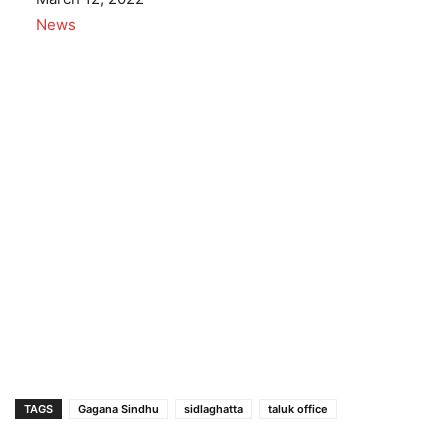
In relation to
News
TAGS
Gagana Sindhu
sidlaghatta
taluk office