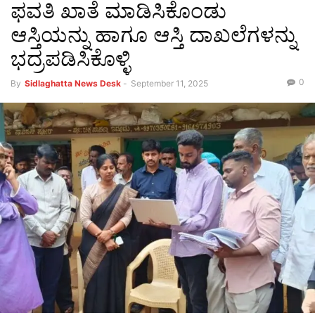
ಫವತಿ ಖಾತೆ ಮಾಡಿಸಿಕೊಂಡು
ಆಸ್ತಿಯನ್ನು ಹಾಗೂ ಆಸ್ತಿ ದಾಖಲೆಗಳನ್ನು
ಭದ್ರಪಡಿಸಿಕೊಳ್ಳಿ
0
By
Sidlaghatta News Desk
-
September 11, 2025