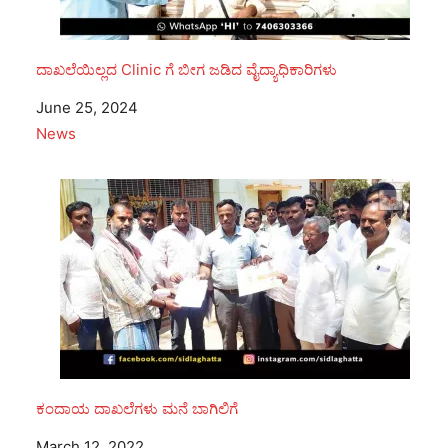
ದಾಖಲೆಯಿಲ್ಲದ Clinic ಗೆ ಬೀಗ ಜಡಿದ ವೈದ್ಯಾಧಿಕಾರಿಗಳು
Date
June 25, 2024
In relation to
News
ಕಂದಾಯ ದಾಖಲೆಗಳು ಮನೆ ಬಾಗಿಲಿಗೆ
Date
March 12, 2022