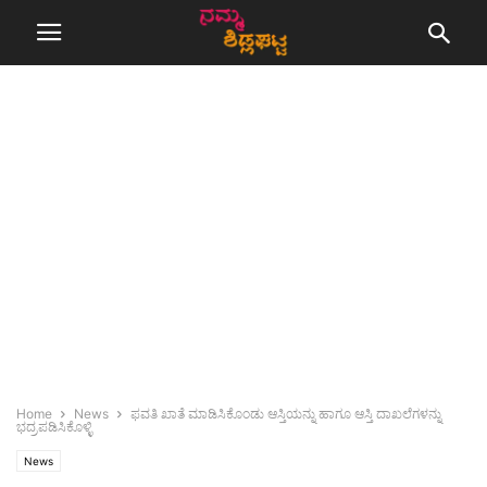
Home
News
ಫವತಿ ಖಾತೆ ಮಾಡಿಸಿಕೊಂಡು ಆಸ್ತಿಯನ್ನು ಹಾಗೂ ಆಸ್ತಿ ದಾಖಲೆಗಳನ್ನು
ಭದ್ರಪಡಿಸಿಕೊಳ್ಳಿ
News