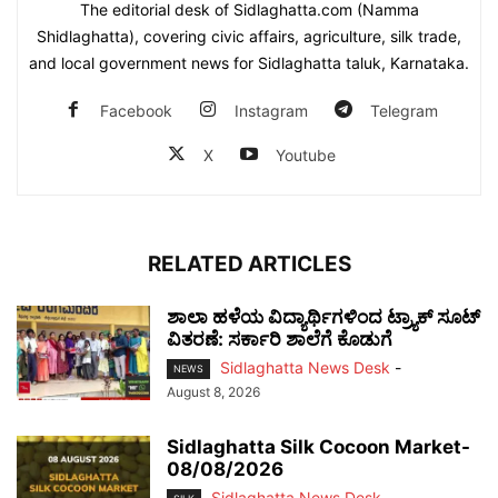
The editorial desk of Sidlaghatta.com (Namma
Shidlaghatta), covering civic affairs, agriculture, silk trade,
and local government news for Sidlaghatta taluk, Karnataka.
Facebook
Instagram
Telegram
X
Youtube
RELATED ARTICLES
ಶಾಲಾ ಹಳೆಯ ವಿದ್ಯಾರ್ಥಿಗಳಿಂದ ಟ್ರ್ಯಾಕ್‌ ಸೂಟ್
ವಿತರಣೆ: ಸರ್ಕಾರಿ ಶಾಲೆಗೆ ಕೊಡುಗೆ
Sidlaghatta News Desk
-
NEWS
August 8, 2026
Sidlaghatta Silk Cocoon Market-
08/08/2026
Sidlaghatta News Desk
-