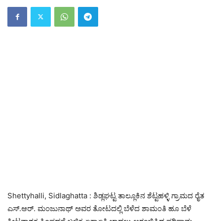
Shettyhalli, Sidlaghatta : ಶಿಡ್ಲಘಟ್ಟ ತಾಲ್ಲೂಕಿನ ಶೆಟ್ಟಹಳ್ಳಿ ಗ್ರಾಮದ ರೈತ
ಎಸ್.ಆರ್. ಮಂಜುನಾಥ್ ಅವರ ತೋಟದಲ್ಲಿ ಬೆಳೆದ ಶಾಮಂತಿ ಹೂ ಬೆಳೆ