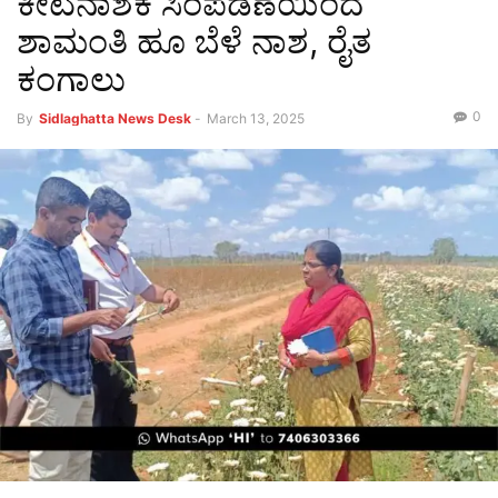
ಕೀಟನಾಶಕ ಸಿಂಪಡಣೆಯಿಂದ
ಶಾಮಂತಿ ಹೂ ಬೆಳೆ ನಾಶ, ರೈತ
ಕಂಗಾಲು
0
By
Sidlaghatta News Desk
-
March 13, 2025