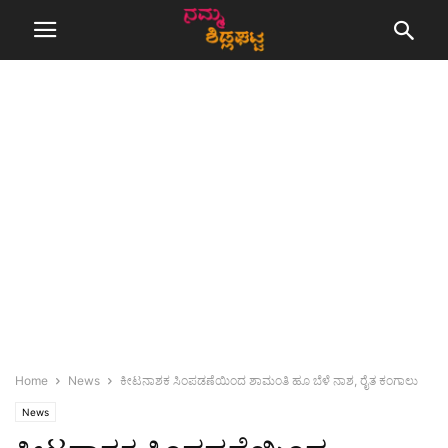
Home
News
ಕೀಟನಾಶಕ ಸಿಂಪಡಣೆಯಿಂದ ಶಾಮಂತಿ ಹೂ ಬೆಳೆ ನಾಶ, ರೈತ ಕಂಗಾಲು
News