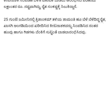
ಕೀಟನಾಶಕ ಸಿಂಪಡಣೆ ಬಳಿಕ ಏಕಾಏಕಿ ಬಾಡಲು ಆರಂಭಿಸಿದ ಪರಿಣಾಮ
ಲಕ್ಷಾಂತರ ರೂ. ನಷ್ಟವಾಗಿದ್ದು, ರೈತ ಸಂಕಷ್ಟಕ್ಕೆ ಸಿಲುಕಿದ್ದಾನೆ.
25 ಗುಂಟೆ ಜಮೀನಿನಲ್ಲಿ ತ್ರಿಶಾಂಕಮ್ ತಳಿಯ ಶಾಮಂತಿ ಹೂ ಬೆಳೆ ಬೆಳೆದಿದ್ದ ರೈತ,
ಖಾಸಗಿ ಅಂಗಡಿಯಿಂದ ಖರೀದಿಸಿದ ಕೀಟನಾಶಕವನ್ನು ಸಿಂಪಡಿಸಿದ ನಂತರ
ಹೂವು ಹಾಗೂ ಗಿಡಗಳು ಬೆಂಕಿಗೆ ಸುಟ್ಟಂತೆ ಬಾಡಲಾರಂಭಿಸಿದವು.