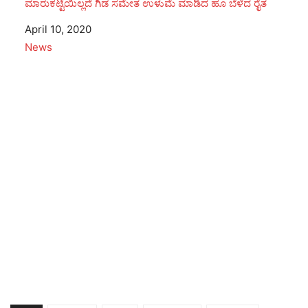
ಮಾರುಕಟ್ಟೆಯಿಲ್ಲದೆ ಗಿಡ ಸಮೇತ ಉಳುಮೆ ಮಾಡಿದ ಹೂ ಬೆಳೆದ ರೈತ
Date
April 10, 2020
In relation to
News