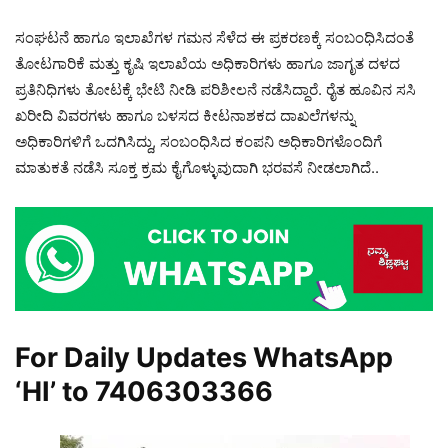
ಸಂಘಟನೆ ಹಾಗೂ ಇಲಾಖೆಗಳ ಗಮನ ಸೆಳೆದ ಈ ಪ್ರಕರಣಕ್ಕೆ ಸಂಬಂಧಿಸಿದಂತೆ
ತೋಟಗಾರಿಕೆ ಮತ್ತು ಕೃಷಿ ಇಲಾಖೆಯ ಅಧಿಕಾರಿಗಳು ಹಾಗೂ ಜಾಗೃತ ದಳದ
ಪ್ರತಿನಿಧಿಗಳು ತೋಟಕ್ಕೆ ಭೇಟಿ ನೀಡಿ ಪರಿಶೀಲನೆ ನಡೆಸಿದ್ದಾರೆ. ರೈತ ಹೂವಿನ ಸಸಿ
ಖರೀದಿ ವಿವರಗಳು ಹಾಗೂ ಬಳಸದ ಕೀಟನಾಶಕದ ದಾಖಲೆಗಳನ್ನು
ಅಧಿಕಾರಿಗಳಿಗೆ ಒದಗಿಸಿದ್ದು, ಸಂಬಂಧಿಸಿದ ಕಂಪನಿ ಅಧಿಕಾರಿಗಳೊಂದಿಗೆ
ಮಾತುಕತೆ ನಡೆಸಿ ಸೂಕ್ತ ಕ್ರಮ ಕೈಗೊಳ್ಳುವುದಾಗಿ ಭರವಸೆ ನೀಡಲಾಗಿದೆ..
For Daily Updates WhatsApp
‘HI’ to
7406303366