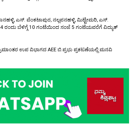
ಾನಹಳ್ಳಿ, ಎಸ್. ವೆಂಕಟಾಪುರ, ನಲ್ಲಪನಹಳ್ಳಿ, ಮಿಟ್ಟೇಮರಿ, ಎಸ್.
.24 ರಂದು ಬೆಳಿಗ್ಗೆ 10 ಗಂಟೆಯಿಂದ ಸಂಜೆ 5 ಗಂಟೆಯವರೆಗೆ ವಿದ್ಯುತ್
ರಾಮಾಂತರ ಉಪ ವಿಭಾಗದ AEE ಬಿ.ಪ್ರಭು ಪ್ರಕಟಣೆಯಲ್ಲಿ ಮನವಿ