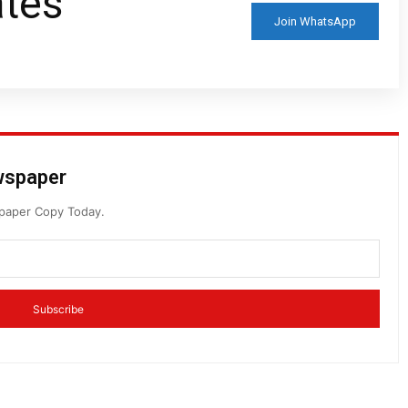
ates
Join WhatsApp
ewspaper
spaper Copy Today.
Subscribe