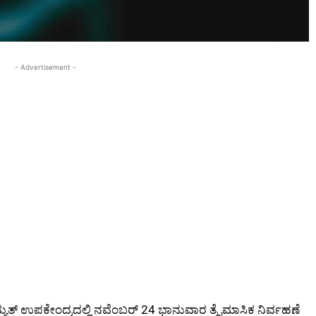
- Advertisement -
ದ್ಯುತ್ ಉಪಕೇಂದ್ರದಲ್ಲಿ ನವೆಂಬರ್ 24 ಭಾನುವಾರ ತ್ರೈಮಾಸಿಕ ನಿರ್ವಹಣೆ