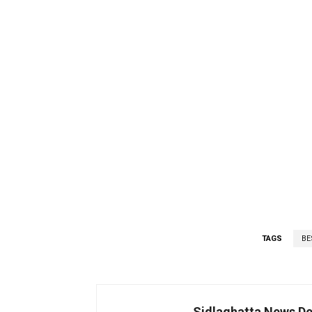
TAGS
BE
Sidlaghatta News D