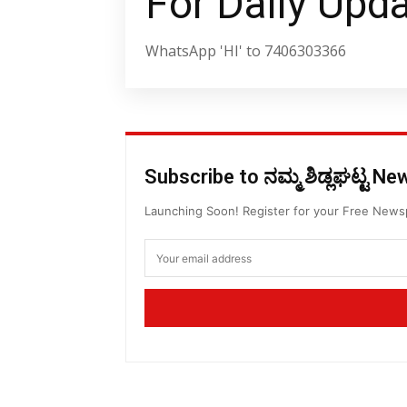
For Daily Upd
WhatsApp 'HI' to 7406303366
Subscribe to ನಮ್ಮ ಶಿಡ್ಲಘಟ್ಟ N
Launching Soon! Register for your Free New