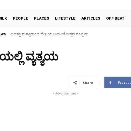
SILK
PEOPLE
PLACES
LIFESTYLE
ARTICLES
OFF BEAT
EWS
30 ವರ್ಷಗಳ ಬಳಿಕ ಗ್ರಾಮದೇವತೆಗಳ ಜಾತ್ರಾ ಮಹೋತ್ಸವ, ತಂಬಿಟ್ಟಿನ ದೀಪೋತ್ಸವ
ೆಯಲ್ಲಿ ವ್ಯತ್ಯಯ
Facebo
Share
- Advertisement -