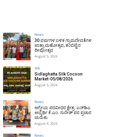
News
30 ವರ್ಷಗಳ ಬಳಿಕ ಗ್ರಾಮದೇವತೆಗಳ
ಜಾತ್ರಾ ಮಹೋತ್ಸವ, ತಂಬಿಟ್ಟಿನ
ದೀಪೋತ್ಸವ
August 5, 2026
Silk
Sidlaghatta Silk Cocoon
Market-05/08/2026
August 5, 2026
News
ಆಗ್ನೇಯ ಪದವೀಧರ ಕ್ಷೇತ್ರ: ಎನ್‌ಡಿಎ
ಅಭ್ಯರ್ಥಿ ಕೆ.ಎಂ. ಸುರೇಶ್ ಪರ ಪ್ರಚಾರ
ಚುರುಕು
August 4, 2026
News