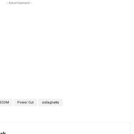
- Advertisement -
SCOM
Power Cut
sidlaghatta
esk