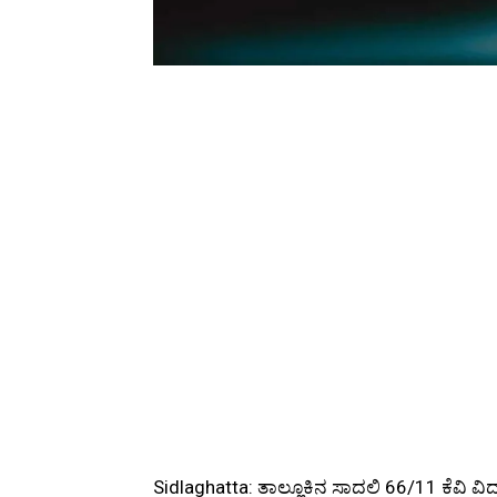
Sidlaghatta: ತಾಲ್ಲೂಕಿನ ಸಾದಲಿ 66/11 ಕೆವಿ ವಿ