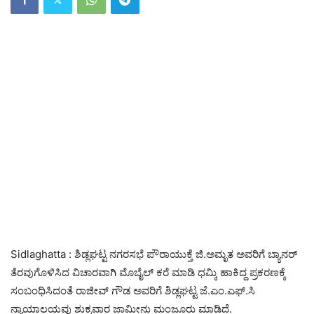
Sidlaghatta : ಶಿಡ್ಲಘಟ್ಟ ನಗರಸಭೆ ಪೌರಾಯುಕ್ತೆ ಜಿ.ಅಮೃತ ಅವರಿಗೆ ಬ್ಯಾನರ್
ತೆರವುಗೊಳಿಸಿದ ವಿಚಾರವಾಗಿ ಮೊಬೈಲ್ ಕರೆ ಮಾಡಿ ಧಮ್ಕಿ ಹಾಕಿದ್ದ ಪ್ರಕರಣಕ್ಕೆ
ಸಂಬಂಧಿಸಿದಂತೆ ರಾಜೀವ್ ಗೌಡ ಅವರಿಗೆ ಶಿಡ್ಲಘಟ್ಟ ಜೆ.ಎಂ.ಎಫ್.ಸಿ
ನ್ಯಾಯಾಲಯವು ಶುಕ್ರವಾರ ಜಾಮೀನು ಮಂಜೂರು ಮಾಡಿದೆ.