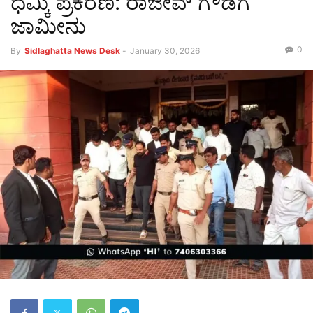
ಧಮ್ಕಿ ಪ್ರಕರಣ: ರಾಜೀವ್ ಗೌಡಗೆ
ಜಾಮೀನು
0
By
Sidlaghatta News Desk
-
January 30, 2026