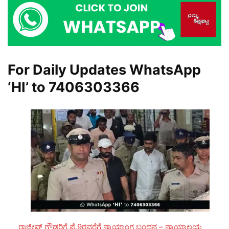
For Daily Updates WhatsApp
‘HI’ to
7406303366
ರಾಜೀವ್ ಗೌಡರಿಗೆ ಫೆ.9ರವರೆಗೆ ನ್ಯಾಯಾಂಗ ಬಂಧನ – ನ್ಯಾಯಾಲಯ