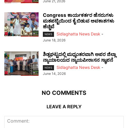
June 21, 2026
Congress ಕಾರ್ಯಕರ್ತರ ಹೆಸರುಗಳು
ಮತಪಟ್ಟಿಯಿಂದ ಕೈ ಬಿಡುವ ಅವಕಾಶಗಳು
ಹೆಚ್ಚಿವೆ
Sidlaghatta News Desk
-
NEWS
June 18, 2026
ಶಿಡ್ಲಘಟ್ಟದಲ್ಲಿ ಮಧ್ಯಂತರವಾಗಿ ಅಪರ ಜಿಲ್ಲಾ
ನ್ಯಾಯಾಲಯದ ನ್ಯಾಯಪೀಠಾಸನ ಸ್ಥಾಪನೆ
Sidlaghatta News Desk
-
NEWS
June 14, 2026
NO COMMENTS
LEAVE A REPLY