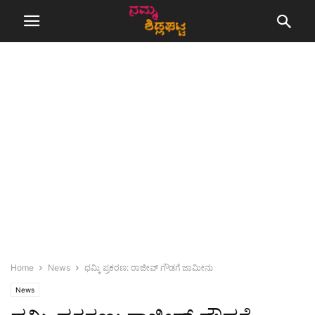
Home
News
ಧಮ್ಕಿ ಪ್ರಕರಣ: ರಾಜೀವ್ ಗೌಡಗೆ ಜಾಮೀನು
News