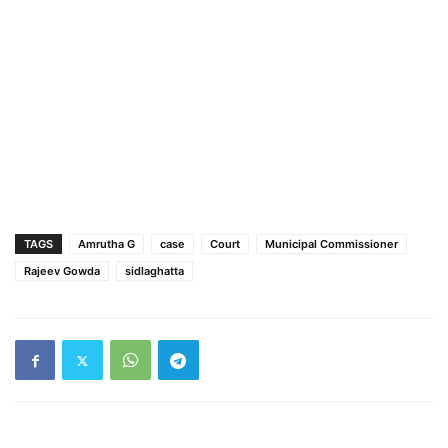
TAGS
Amrutha G
case
Court
Municipal Commissioner
Rajeev Gowda
sidlaghatta