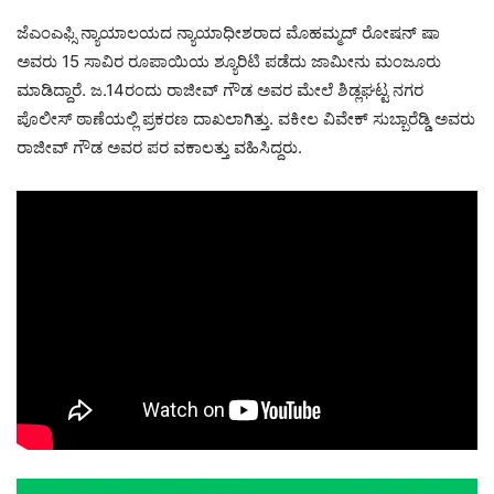
ಜೆಎಂಎಫ್ಸಿ ನ್ಯಾಯಾಲಯದ ನ್ಯಾಯಾಧೀಶರಾದ ಮೊಹಮ್ಮದ್ ರೋಷನ್ ಷಾ
ಅವರು 15 ಸಾವಿರ ರೂಪಾಯಿಯ ಶ್ಯೂರಿಟಿ ಪಡೆದು ಜಾಮೀನು ಮಂಜೂರು
ಮಾಡಿದ್ದಾರೆ. ಜ.14ರಂದು ರಾಜೀವ್ ಗೌಡ ಅವರ ಮೇಲೆ ಶಿಡ್ಲಘಟ್ಟ ನಗರ
ಪೊಲೀಸ್ ಠಾಣೆಯಲ್ಲಿ ಪ್ರಕರಣ ದಾಖಲಾಗಿತ್ತು. ವಕೀಲ ವಿವೇಕ್ ಸುಬ್ಬಾರೆಡ್ಡಿ ಅವರು
ರಾಜೀವ್ ಗೌಡ ಅವರ ಪರ ವಕಾಲತ್ತು ವಹಿಸಿದ್ದರು.