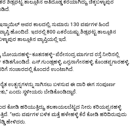
ಶಿಡ್ಲಘಟ್ಟ ತಾಲ್ಲೂಕಿನ ಅತಿದೊಡ್ಡ ಕೆರೆಯಾಗಿದ್ದು, ಚಿಕ್ಕಬಳ್ಳಾಪುರ
ಡಿದೆ.
ಇಸ್ಮಾಯಿಲ್ ಅವರ ಕಾಲದಲ್ಲಿ, ಸುಮಾರು 130 ವರ್ಷಗಳ ಹಿಂದೆ
ಪ್ತಿ ಹೊಂದಿದೆ. ಇದರಲ್ಲಿ 800 ಎಕರೆಯಷ್ಟು ಶಿಡ್ಲಘಟ್ಟ ತಾಲ್ಲೂಕಿನ
ಳಾಪುರ ತಾಲ್ಲೂಕಿನ ವ್ಯಾಪ್ತಿಯಲ್ಲಿ ಇದೆ.
್ದು, ಬೋಯನಹಳ್ಳಿ–ಕೂತನಹಳ್ಳಿ–ಪೆರೇಸಂದ್ರ ಮಾರ್ಗದ ರಸ್ತೆ ನೀರಿನಲ್ಲಿ
ಕಡಿತಗೊಂಡಿದೆ. ಎಸ್.ಗುಂಡ್ಲಹಳ್ಳಿ, ಎರ್ರನಾಗೇನಹಳ್ಳಿ, ಕೊಂಡಪ್ಪಗಾರಹಳ್ಳಿ,
 ಜನರಿಗೆ ಸಂಚಾರದಲ್ಲಿ ತೊಂದರೆ ಉಂಟಾಗಿದೆ.
ರೈತ ಉತ್ಪನ್ನಗಳನ್ನು ಸಾಗಿಸಲು ಬಳಸುವ ಈ ದಾರಿ ಈಗ ಸಂಪೂರ್ಣ
ೇಕು,” ಎಂದು ಸ್ಥಳೀಯರು ಬೇಡಿಕೊಂಡಿದ್ದಾರೆ.
ಂದ ಕೋಡಿ ಹರಿಯುತ್ತಿದ್ದು, ತಲಕಾಯಲಬೆಟ್ಟದ ನೀರು ಕರಿಯಪ್ಪನಹಳ್ಳಿ
ಿದೆ. “ಆರು ವರ್ಷಗಳ ಬಳಿಕ ಮತ್ತೆ ಹಳೇಹಳ್ಳಿ ಕೆರೆ ಕೋಡಿ ಹರಿದಿರುವುದು
ಡ್ಡಿ ಹೇಳಿದರು.