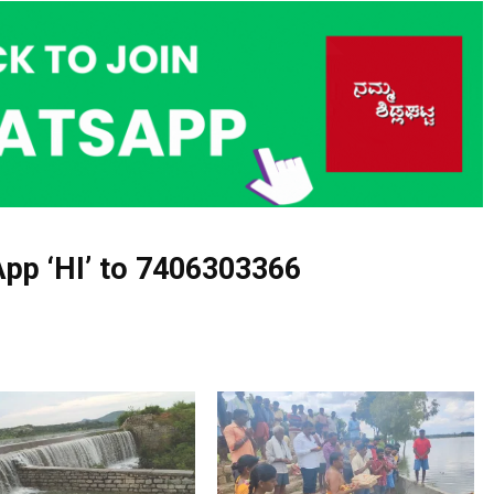
pp ‘HI’ to
7406303366