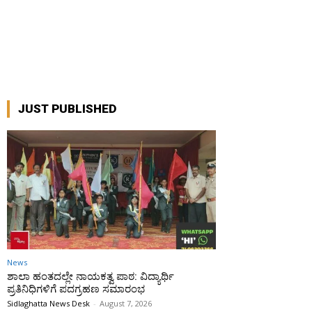
JUST PUBLISHED
News
ಶಾಲಾ ಹಂತದಲ್ಲೇ ನಾಯಕತ್ವ ಪಾಠ: ವಿದ್ಯಾರ್ಥಿ
ಪ್ರತಿನಿಧಿಗಳಿಗೆ ಪದಗ್ರಹಣ ಸಮಾರಂಭ
Sidlaghatta News Desk
-
August 7, 2026