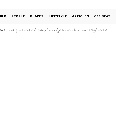
SILK
PEOPLE
PLACES
LIFESTYLE
ARTICLES
OFF BEAT
EWS
ಕನಕನಗರ: ಗರುಡಾದ್ರಿ ಶಾಲೆ ಮುಂಭಾಗದ ರಸ್ತೆ ಕೆಸರುಮಯ, ಮಕ್ಕಳಿಗೆ ಗಾಯ – ಪೋಷಕ