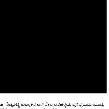
r : ಶಿಡ್ಲಘಟ್ಟ ತಾಲ್ಲೂಕಿನ ಎಸ್.ದೇವಗಾನಹಳ್ಳಿಯ ಪ್ರಸಿದ್ಧ ರಾಮಸಮುದ್ರ