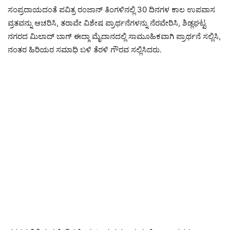
ಸಂಪ್ರದಾಯದಂತೆ ಪವಿತ್ರ ರಂಜಾನ್ ತಿಂಗಳಿನಲ್ಲಿ 30 ದಿನಗಳ ಕಾಲ ಉಪವಾಸ
ವ್ರತವನ್ನು ಆಚರಿಸಿ, ತರಾವೇ ವಿಶೇಷ ಪ್ರಾರ್ಥನೆಗಳನ್ನು ನೆರವೇರಿಸಿ, ಶಿಡ್ಲಘಟ್ಟ
ನಗರದ ಮಿಲಾದ್ ಬಾಗ್ ಈದ್ಗಾ ಮೈದಾನದಲ್ಲಿ ಸಾಮೂಹಿಕವಾಗಿ ಪ್ರಾರ್ಥನೆ ಸಲ್ಲಿಸಿ,
ನಂತರ ಹಿರಿಯರ ಸಮಾಧಿ ಬಳಿ ತೆರಳಿ ಗೌರವ ಸಲ್ಲಿಸಿದರು.