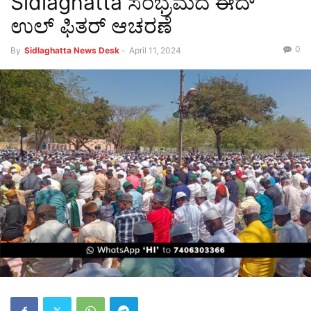
Sidlaghatta ಸಂಭ್ರಮದ ಈದ್
ಉಲ್ ಫಿತರ್ ಆಚರಣೆ
0
By
Sidlaghatta News Desk
-
April 11, 2024