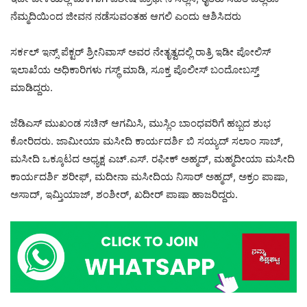
ನೆಮ್ಮದಿಯಿಂದ ಜೀವನ ನಡೆಸುವಂತಹ ಆಗಲಿ ಎಂದು ಆಶಿಸಿದರು
ಸರ್ಕಲ್ ಇನ್ಸ್ ಪೆಕ್ಟರ್ ಶ್ರೀನಿವಾಸ್ ಅವರ ನೇತೃತ್ವದಲ್ಲಿ ರಾತ್ರಿ ಇಡೀ ಪೋಲಿಸ್
ಇಲಾಖೆಯ ಅಧಿಕಾರಿಗಳು ಗಸ್ಥ್ ಮಾಡಿ, ಸೂಕ್ತ ಪೊಲೀಸ್ ಬಂದೋಬಸ್ತ್
ಮಾಡಿದ್ದರು.
ಜೆಡಿಎಸ್ ಮುಖಂಡ ಸಚಿನ್ ಆಗಮಿಸಿ, ಮುಸ್ಲಿಂ ಬಾಂಧವರಿಗೆ ಹಬ್ಬದ ಶುಭ
ಕೋರಿದರು. ಜಾಮೀಯಾ ಮಸೀದಿ ಕಾರ್ಯದರ್ಶಿ ಬಿ ಸಯ್ಯದ್ ಸಲಾಂ ಸಾಬ್,
ಮಸೀದಿ ಒಕ್ಕೂಟದ ಅಧ್ಯಕ್ಷ ಎಚ್.ಎಸ್. ರಫೀಕ್ ಅಹ್ಮದ್, ಮಹ್ಮದೀಯಾ ಮಸೀದಿ
ಕಾರ್ಯದರ್ಶಿ ಶರೀಫ್, ಮದೀನಾ ಮಸೀದಿಯ ನಿಸಾರ್ ಅಹ್ಮದ್, ಅಕ್ರಂ ಪಾಷಾ,
ಅಸಾದ್, ಇಮ್ತಿಯಾಜ್, ಶಂಶೀರ್, ಖದೀರ್ ಪಾಷಾ ಹಾಜರಿದ್ದರು.