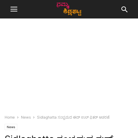
Home
News
Sidlaghatta ಸಂಭ್ರಮದ ಈದ್ ಉಲ್ ಫಿತರ್ ಆಚರಣೆ
News