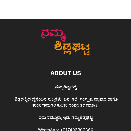
ABOUT US
ನಮ್ಮ ಶಿಡ್ಲಘಟ್ಟ
ಶಿಡ್ಲಘಟ್ಟದ ದೈನಂದಿನ ಸುದ್ದಿಗಳು, ಜನ, ಕಲೆ, ಸಂಸ್ಕೃತಿ, ವ್ಯಾಪಾರ ಹಾಗೂ
ಕಾರ್ಯಕ್ರಮಗಳ ಕುರಿತು ಸಂಪೂರ್ಣ ಮಾಹಿತಿ.
ಇದು ನಮ್ಮೂರು, ಇದು ನಮ್ಮ ಶಿಡ್ಲಘಟ್ಟ
WhatsApp:
+917406303366