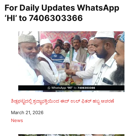
For Daily Updates WhatsApp
‘HI’ to
7406303366
ಶಿಡ್ಲಘಟ್ಟದಲ್ಲಿ ಶ್ರದ್ಧಾಭಕ್ತಿಯಿಂದ ಈದ್ ಉಲ್ ಫಿತರ್ ಹಬ್ಬ ಆಚರಣೆ
Date
March 21, 2026
In relation to
News