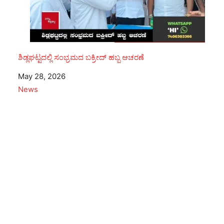
ಶಿಡ್ಲಘಟ್ಟದಲ್ಲಿ ಸಂಭ್ರಮದ ಬಕ್ರೀದ್ ಹಬ್ಬ ಆಚರಣೆ
Date
May 28, 2026
In relation to
News