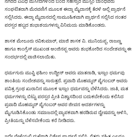
ನಗರದ ವಿವಿಧ ಮಸೀದಿಗಳಿಂದ ಬಂದ ಸಹಸ್ರಾರ ಮುಸ್ಲಿಂ ಬಾಂಧವರು
ಸಂಘಟಿತರಾಗಿ ಮೆರವಣಿಗೆ ಮೂಲಕ ಈದ್ಗಾ ಮೈದಾನಕ್ಕೆ ತೆರಳಿ ಅಲ್ಲಿ ಪ್ರಾರ್ಥನೆ
ಸಲ್ಲಿಸಿದರು. ಈದ್ಗಾ ಮೈದಾನದಲ್ಲಿ ಸಾಮೂಹಿಕವಾಗಿ ಪ್ರಾರ್ಥನೆ ಸಲ್ಲಿಸಿದ ನಂತರ
ಪರಸ್ಪರ ಹಬ್ಬದ ಶುಭಾಶಯಗಳನ್ನು ವಿನಿಮಯ ಮಾಡಿಕೊಂಡರು.
ಶಾಸಕ ಮೇಲೂರು ರವಿಕುಮಾರ್, ಮಾಜಿ ಶಾಸಕ ವಿ. ಮುನಿಯಪ್ಪ, ರಾಜಣ್ಣ
ಹಾಗೂ ಕಾಂಗ್ರೆಸ್ ಮುಖಂಡ ಆಂಜಿನಪ್ಪ ಅವರು ಶುಭಕೋರಿದ ಸಂದೇಶವನ್ನು ಈ
ಸಂದರ್ಭದಲ್ಲಿ ವಾಚಿಸಲಾಯಿತು.
ಧರ್ಮಗುರು ಮುಫ್ತಿ ಫಹೀಂ ಉದ್ದೀನ್ ಅವರು ಮಾತನಾಡಿ, ಇಸ್ಲಾಂ ಧರ್ಮವು
ಶಾಂತಿಯ ಸಂದೇಶವನ್ನು ಸಾರುತ್ತದೆ. ಪ್ರವಾದಿ ಮೊಹಮ್ಮದ್ ಪೈಗಂಬರ್ ಅವರು
ಪವಿತ್ರ ಗ್ರಂಥ ಖುರಾನಿನ ಮೂಲಕ ಇಸ್ಲಾಂ ಧರ್ಮವನ್ನು ಬೆಳೆಸಿದರು. ಜಾತಿ, ಮತ
ಧರ್ಮಗಳನ್ನು ಬಿಟ್ಟು ಪರಸ್ಪರ ಪ್ರೀತಿ ವಿಶ್ವಾಸದಿಂದ ಬದುಕಬೇಕೆಂದು ಕಲಿಸಿದ
ಪ್ರವಾದಿ ಮೊಹಮ್ಮದ್ ಪೈಗಂಬರ್ ಅವರ ಜೀವನ ಆದರ್ಶಗಳನ್ನು
ಮೈಗೂಡಿಸಿಕೊಂಡು ಸಮಾಜದಲ್ಲಿ ವ್ಯಾಪಕವಾಗಿ ಹರಡಿರುವ ದ್ವೇಷವನ್ನು ಅಳಿಸಿ,
ಪ್ರೀತಿಯನ್ನು ಬೆಳೆಸಬೇಕೆಂದು ಕರೆ ನೀಡಿದರು.
ಇದೇ ವೇಳೆಯಲ್ಲಿ ಮಳೆಗಾಗಿ ವಿಶೇಷ ಪ್ರಾರ್ಥನೆ ಸಲ್ಲಿಸಿ, ರೈತರು ಸಹಿತ ಎಲ್ಲರೂ