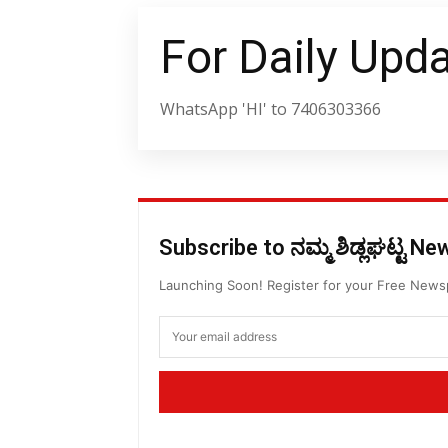
For Daily Upd
WhatsApp 'HI' to 7406303366
Subscribe to ನಮ್ಮ ಶಿಡ್ಲಘಟ್ಟ N
Launching Soon! Register for your Free New