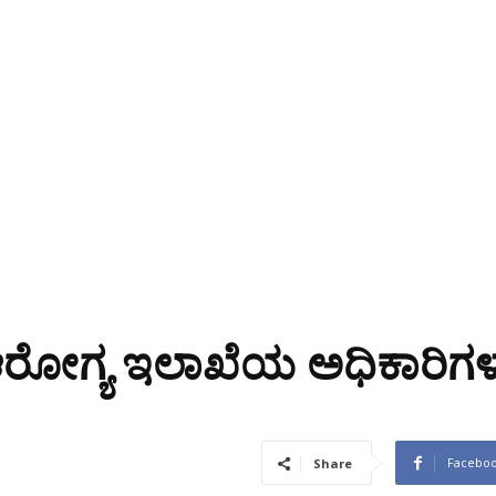
ೆ ಆರೋಗ್ಯ ಇಲಾಖೆಯ ಅಧಿಕಾರಿಗ
Facebo
Share