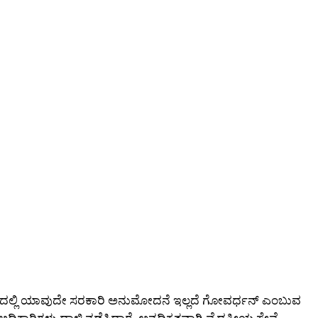
ಗ್ರಾಮದಲ್ಲಿ ಯಾವುದೇ ಸರಕಾರಿ ಅನುಮೋದನೆ ಇಲ್ಲದೆ ಗೋವರ್ಧನ್ ಎಂಬುವ
ಖೆಯ ಅಧಿಕಾರಿಗಳು ದಾಳಿ ನಡೆಸಿದ್ದಾರೆ. ಅನಧಿಕೃತವಾಗಿ ವೈದ್ಯಕೀಯ ಸೇವೆ