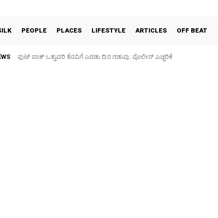
SILK
PEOPLE
PLACES
LIFESTYLE
ARTICLES
OFF BEAT
EWS
ಫುಟ್‌ ಪಾತ್ ಒತ್ತುವರಿ ತೆರವಿಗೆ ಎರಡು ದಿನ ಗಡುವು: ಪೊಲೀಸ್ ಎಚ್ಚರಿಕೆ
ಪಶು ಆರೋಗ್ಯ ತಪಾಸಣೆ ಶಿಬಿರ: ಕೃಷಿ ವಿದ್ಯಾರ್ಥಿಗಳಿಂದ ಉಚಿತ ಚಿಕಿತ್ಸೆ