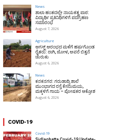
News
ಶಾಲಾ ಹಂತದಲ್ಲೇ ನಾಯಕತ್ವ ಪಾಠ:
ವಿದ್ಯಾರ್ಥಿ ಪ್ರತಿನಿಧಿಗಳಿಗೆ ಪದಗ್ರಹಣ
ಸಮಾರಂಭ
August 7, 2026
Agriculture
ಆಗಸ್ಟ್ ಆರಂಭದ ಮಳೆಗೆ ಹರ್ಷಗೊಂಡ
ರೈತರು: ರಾಗಿ, ಜೋಳ, ಅವರೆ ಬಿತ್ತನೆ
ಚುರುಕು
August 6, 2026
News
ಕನಕನಗರ: ಗರುಡಾದ್ರಿ ಶಾಲೆ
ಮುಂಭಾಗದ ರಸ್ತೆ ಕೆಸರುಮಯ,
ಮಕ್ಕಳಿಗೆ ಗಾಯ – ಪೋಷಕರ ಆಕ್ರೋಶ
August 6, 2026
COVID-19
Covid-19
Sidlaghatta Covid-19 Update-