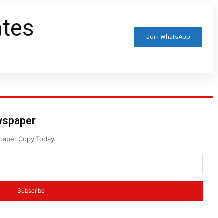
ates
Join WhatsApp
ewspaper
spaper Copy Today.
Subscribe