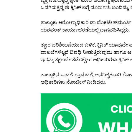
ಒದಗಿಸುತ್ತಿದ್ದ ಈ ಕ್ಲಿನಿಕ್ ಬಗ್ಗೆ ದೂರುಗಳು ಬಂದಿದ್ದು,
ತಾಲ್ಲೂಕು ಆರೋಗ್ಯಾಧಿಕಾರಿ ಡಾ.ವೆಂಕಟೇಶ್‌ಮೂರ್ತಿ ನ
ಯಶವಂತ್ ಕಾರ್ಯಾಚರಣೆಯಲ್ಲಿ ಭಾಗವಹಿಸಿದ್ದರು.
ತಜ್ಞರ ಪರಿಶೀಲನೆಯಾದ ಬಳಿಕ, ಕ್ಲಿನಿಕ್ ಯಾವುದೇ 
ದಾಖಲೆಗಳಿಲ್ಲದೆ ಔಷಧಿ ನೀಡುತ್ತಿರುವುದು ಹಾಗೂ ಅಕ್ರ
ಇದನ್ನು ತಕ್ಷಣವೇ ತಡೆಗಟ್ಟಲು ಅಧಿಕಾರಿಗಳು ಕ್ಲಿನಿಕ್‌ 
ತಾಲ್ಲೂಕಿನ ಸಾದಲಿ ಗ್ರಾಮದಲ್ಲಿ ಅನಧಿಕೃತವಾಗಿ ಗೋವರ್ಧನ
ಅಧಿಕಾರಿಗಳು ನೋಟೀಸ್ ನೀಡಿದರು.