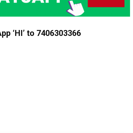
pp ‘HI’ to
7406303366