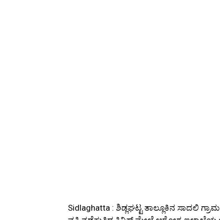
Sidlaghatta : ಶಿಡ್ಲಘಟ್ಟ ತಾಲ್ಲೂಕಿನ ಸಾದಲಿ 
ವ್ಯಕ್ತಿ ನಡೆಸುತ್ತಿದ್ದ ಕ್ಲಿನಿಕ್ ಮೇಲೆ ಆರೋಗ್ಯ ಇಲಾ