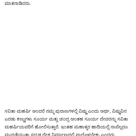
ಮಾತನಾಡಿದರು.
ಸವಿತಾ ಮಹರ್ಷಿ ಅಂದರೆ ನಮ್ಮ ಪುರಾಣಗಳಲ್ಲಿ ವಿಷ್ಣು ಎಂದು ಅರ್ಥ, ವಿಷ್ಣುವಿನ
ಎರಡು ಕಣ್ಣುಗಳು ಸೂರ್ಯ ಮತ್ತು ಚಂದ್ರ ಅಂತಹ ಸೂರ್ಯ ದೇವರನ್ನು ಸವಿತಾ
ಮಹರ್ಷಿಯವರಿಗೆ ಹೋಲಿಸುತ್ತಾರೆ. ಇಂತಹ ಮಹಾತ್ಮರ ಹಾದಿಯಲ್ಲಿ ನಾವೆಲ್ಲರೂ
ಮುನ್ನಡೆಯುತ್ತಾ ಸಧೃಡ ದೇಶ ನಿರ್ಮಾಣದಲ್ಲಿ ಪಾಲ್ಗೊಳ್ಳಬೇಕು ಎಂದರು.