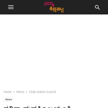
Home
News
ಸವಿತಾ ಮಹರ್ಷಿ ಜಯಂತಿ
News