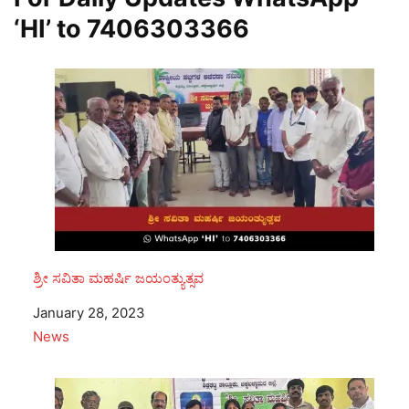
‘HI’ to
7406303366
ಶ್ರೀ ಸವಿತಾ ಮಹರ್ಷಿ ಜಯಂತ್ಯುತ್ಸವ
Date
January 28, 2023
In relation to
News