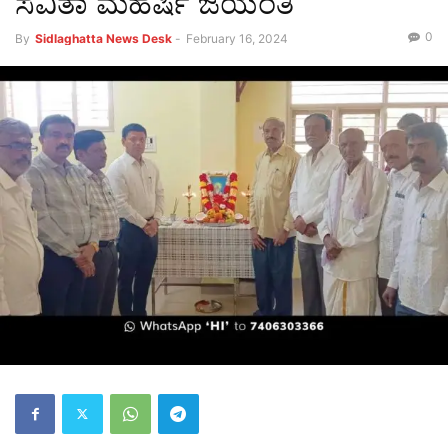
ಸವಿತಾ ಮಹರ್ಷಿ ಜಯಂತಿ
0
By
Sidlaghatta News Desk
-
February 16, 2024