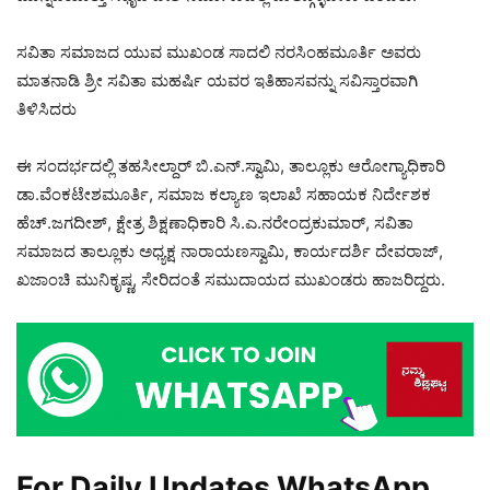
ಸವಿತಾ ಸಮಾಜದ ಯುವ ಮುಖಂಡ ಸಾದಲಿ ನರಸಿಂಹಮೂರ್ತಿ ಅವರು
ಮಾತನಾಡಿ ಶ್ರೀ ಸವಿತಾ ಮಹರ್ಷಿ ಯವರ ಇತಿಹಾಸವನ್ನು ಸವಿಸ್ತಾರವಾಗಿ
ತಿಳಿಸಿದರು
ಈ ಸಂದರ್ಭದಲ್ಲಿ ತಹಸೀಲ್ದಾರ್ ಬಿ.ಎನ್.ಸ್ವಾಮಿ, ತಾಲ್ಲೂಕು ಆರೋಗ್ಯಾಧಿಕಾರಿ
ಡಾ.ವೆಂಕಟೇಶಮೂರ್ತಿ, ಸಮಾಜ ಕಲ್ಯಾಣ ಇಲಾಖೆ ಸಹಾಯಕ ನಿರ್ದೇಶಕ
ಹೆಚ್.ಜಗದೀಶ್, ಕ್ಷೇತ್ರ ಶಿಕ್ಷಣಾಧಿಕಾರಿ ಸಿ.ಎ.ನರೇಂದ್ರಕುಮಾರ್, ಸವಿತಾ
ಸಮಾಜದ ತಾಲ್ಲೂಕು ಅಧ್ಯಕ್ಷ ನಾರಾಯಣಸ್ವಾಮಿ, ಕಾರ್ಯದರ್ಶಿ ದೇವರಾಜ್,
ಖಜಾಂಚಿ ಮುನಿಕೃಷ್ಣ, ಸೇರಿದಂತೆ ಸಮುದಾಯದ ಮುಖಂಡರು ಹಾಜರಿದ್ದರು.
For Daily Updates WhatsApp