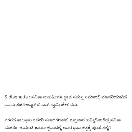
Sidlaghatta : ಸವಿತಾ ಮಹರ್ಷಿಗಳ ಜ್ಞಾನ ಸಮಸ್ತ ಸಮಾಜಕ್ಕೆ ಮಾದರಿಯಾಗಿದೆ
ಎಂದು ತಹಸೀಲ್ದಾರ್ ಬಿ.ಎನ್.ಸ್ವಾಮಿ ಹೇಳಿದರು.
ನಗರದ ತಾಲ್ಲೂಕು ಕಚೇರಿ ಸಬಾಂಗಣದಲ್ಲಿ ಶುಕ್ರವಾರ ಹಮ್ಮಿಕೊಂಡಿದ್ದ ಸವಿತಾ
ಮಹರ್ಷಿ ಜಯಂತಿ ಕಾರ್ಯಕ್ರಮದಲ್ಲಿ ಅವರ ಭಾವಚಿತ್ರಕ್ಕೆ ಪೂಜೆ ಸಲ್ಲಿಸಿ