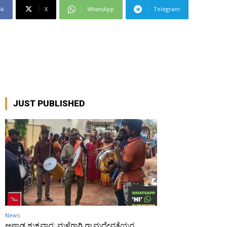
ok
X
WhatsApp
Telegram
JUST PUBLISHED
News
ಆಷಾಢ ಶುಕ್ರವಾರ: ಮಳೆಗಾಗಿ ಗ್ರಾಮದೇವತೆಯರ