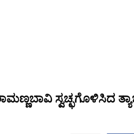
ಾಮಣ್ಣಬಾವಿ ಸ್ವಚ್ಛಗೊಳಿಸಿದ ತ್ಯಾಜ್