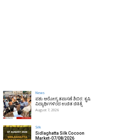
News
ಪಶು ಆರೋಗ್ಯ ತಪಾಸಣೆ ಶಿಬಿರ: ಕೃಷಿ
ವಿದ್ಯಾರ್ಥಿಗಳಿಂದ ಉಚಿತ ಚಿಕಿತ್ಸೆ
August 7, 2026
Silk
Sidlaghatta Silk Cocoon
Market-07/08/2026