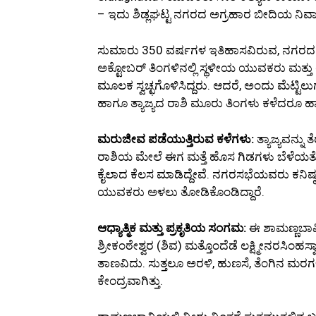
– ಇದು ಶಿಡ್ಲಘಟ್ಟ ನಗರದ ಅಗ್ರಹಾರ ಬೀದಿಯ ನಿವಾಸಿಗ
ಸುಮಾರು 350 ವರ್ಷಗಳ ಇತಿಹಾಸವಿರುವ, ನಗರದ ಸ
ಅಕ್ಟೋಬರ್ ತಿಂಗಳಿನಲ್ಲಿ ಸ್ಥಳೀಯ ಯುವಕರು ಮತ್
ಮೂಲಕ ಸ್ವಚ್ಛಗೊಳಿಸಿದ್ದರು. ಆದರೆ, ಅಂದು ಮೆಟ್ಟಿಲು
ಹಾಗೂ ತ್ಯಾಜ್ಯದ ರಾಶಿ ಮೂರು ತಿಂಗಳು ಕಳೆದರೂ ಹಾಗ
ಮರುಜೀವ ಪಡೆಯುತ್ತಿರುವ ಕಳೆಗಳು:
ತ್ಯಾಜ್ಯವನ್ನು
ರಾಶಿಯ ಮೇಲೆ ಈಗ ಮತ್ತೆ ಹೊಸ ಗಿಡಗಳು ಬೆಳೆಯತೊಡಗಿ
ಕೈಲಾದ ಕೆಲಸ ಮಾಡಿದ್ದೇವೆ. ನಗರಸಭೆಯವರು ಕನಿಷ್ಠ ಆ
ಯುವಕರು ಅಳಲು ತೋಡಿಕೊಂಡಿದ್ದಾರೆ.
ಆಧ್ಯಾತ್ಮಿಕ ಮತ್ತು ಪ್ರಕೃತಿಯ ಸಂಗಮ:
ಈ ಶಾಮಣ್ಣಬಾವಿ 
ಶ್ರೀಕಂಠೇಶ್ವರ (ಶಿವ) ಮತ್ತೊಂದೆಡೆ ಲಕ್ಷ್ಮೀನರಸಿಂಹ
ತಾಣವಿದು. ಸುತ್ತಲೂ ಅರಳಿ, ಹುಣಸೆ, ತೆಂಗಿನ ಮರ
ಕೇಂದ್ರವಾಗಿತ್ತು.