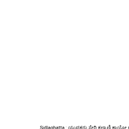
Sidlaghatta : ಯುವಕರು ಸೇರಿ ಕಲ್ಯಾಣಿ ಕಾಯೋ ಕೆ