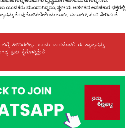
ಬಡಾವಣೆಗಳಲ್ಲಿ ಅಂತರ್ಜಲ ವೃದ್ಧಿಯಾಗಿ ಕೊಳವೆಬಾವಿಗಳಲ್ಲಿ ನೀರು
ೊಳ್ಳಲು ಯುವಕರು ಮುಂದಾಗಿದ್ದರೂ, ಸ್ಥಳೀಯ ಆಡಳಿತದ ಅಸಹಕಾರ ಭಕ್ತರಲ್ಲಿ
ವನ್ನು ತೆರವುಗೊಳಿಸಬೇಕೆಂದು ಬಾಬು, ಸುಧಾಕರ್, ಸೂರಿ ಸೇರಿದಂತೆ
ಬಗ್ಗೆ ತಿಳಿದಿರಲಿಲ್ಲ. ಒಂದು ವಾರದೊಳಗೆ ಈ ತ್ಯಾಜ್ಯವನ್ನು 
 ಕ್ರಮ ಕೈಗೊಳ್ಳುತ್ತೇನೆ