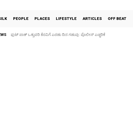
SILK
PEOPLE
PLACES
LIFESTYLE
ARTICLES
OFF BEAT
EWS
ಫುಟ್‌ ಪಾತ್ ಒತ್ತುವರಿ ತೆರವಿಗೆ ಎರಡು ದಿನ ಗಡುವು: ಪೊಲೀಸ್ ಎಚ್ಚರಿಕೆ
ಪಶು ಆರೋಗ್ಯ ತಪಾಸಣೆ ಶಿಬಿರ: ಕೃಷಿ ವಿದ್ಯಾರ್ಥಿಗಳಿಂದ ಉಚಿತ ಚಿಕಿತ್ಸೆ