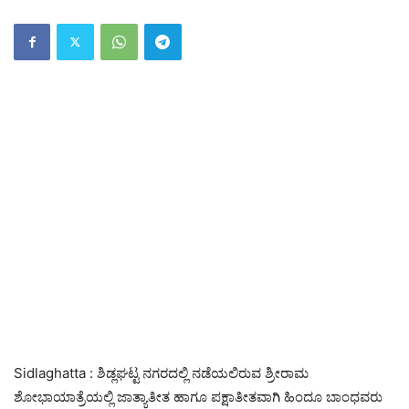
Sidlaghatta : ಶಿಡ್ಲಘಟ್ಟ ನಗರದಲ್ಲಿ ನಡೆಯಲಿರುವ ಶ್ರೀರಾಮ
ಶೋಭಾಯಾತ್ರೆಯಲ್ಲಿ ಜಾತ್ಯಾತೀತ ಹಾಗೂ ಪಕ್ಷಾತೀತವಾಗಿ ಹಿಂದೂ ಬಾಂಧವರು