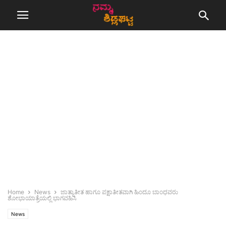
Home
News
ಜಾತ್ಯಾತೀತ ಹಾಗೂ ಪಕ್ಷಾತೀತವಾಗಿ ಹಿಂದೂ ಬಾಂಧವರು
ಶೋಭಾಯಾತ್ರೆಯಲ್ಲಿ ಭಾಗವಹಿಸಿ
News