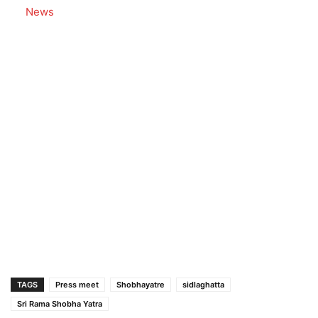
In relation to
News
TAGS
Press meet
Shobhayatre
sidlaghatta
Sri Rama Shobha Yatra