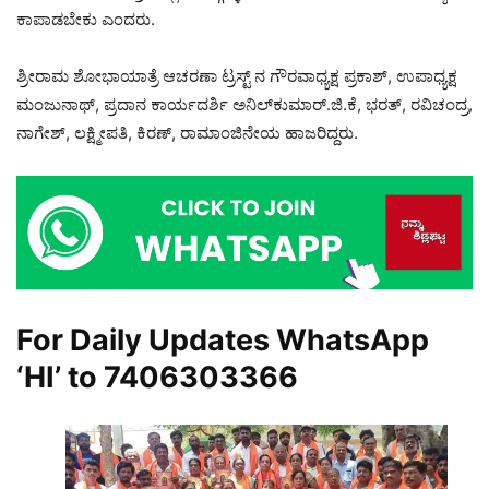
ಕಾಪಾಡಬೇಕು ಎಂದರು.
ಶ್ರೀರಾಮ ಶೋಭಾಯಾತ್ರೆ ಆಚರಣಾ ಟ್ರಸ್ಟ್‌ ನ ಗೌರವಾಧ್ಯಕ್ಷ ಪ್ರಕಾಶ್, ಉಪಾಧ್ಯಕ್ಷ
ಮಂಜುನಾಥ್, ಪ್ರದಾನ ಕಾರ್ಯದರ್ಶಿ ಅನಿಲ್‌ಕುಮಾರ್.ಜಿ.ಕೆ, ಭರತ್, ರವಿಚಂದ್ರ,
ನಾಗೇಶ್, ಲಕ್ಷ್ಮೀಪತಿ, ಕಿರಣ್, ರಾಮಾಂಜಿನೇಯ ಹಾಜರಿದ್ದರು.
For Daily Updates WhatsApp
‘HI’ to
7406303366