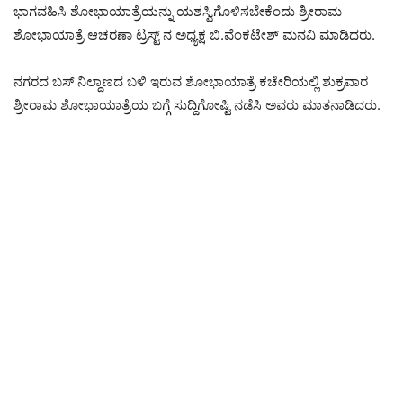
ಭಾಗವಹಿಸಿ ಶೋಭಾಯಾತ್ರೆಯನ್ನು ಯಶಸ್ವಿಗೊಳಿಸಬೇಕೆಂದು ಶ್ರೀರಾಮ
ಶೋಭಾಯಾತ್ರೆ ಆಚರಣಾ ಟ್ರಸ್ಟ್‌ ನ ಅಧ್ಯಕ್ಷ ಬಿ.ವೆಂಕಟೇಶ್ ಮನವಿ ಮಾಡಿದರು.
ನಗರದ ಬಸ್ ನಿಲ್ದಾಣದ ಬಳಿ ಇರುವ ಶೋಭಾಯಾತ್ರೆ ಕಚೇರಿಯಲ್ಲಿ ಶುಕ್ರವಾರ
ಶ್ರೀರಾಮ ಶೋಭಾಯಾತ್ರೆಯ ಬಗ್ಗೆ ಸುದ್ದಿಗೋಷ್ಟಿ ನಡೆಸಿ ಅವರು ಮಾತನಾಡಿದರು.