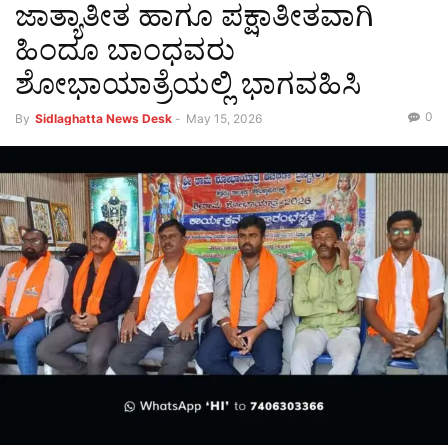
ಜಾತ್ಯಾತೀತ ಹಾಗೂ ಪಕ್ಷಾತೀತವಾಗಿ
ಹಿಂದೂ ಬಾಂಧವರು
ಶೋಭಾಯಾತ್ರೆಯಲ್ಲಿ ಭಾಗವಹಿಸಿ
0
By
Sidlaghatta News Desk
-
May 15, 2026