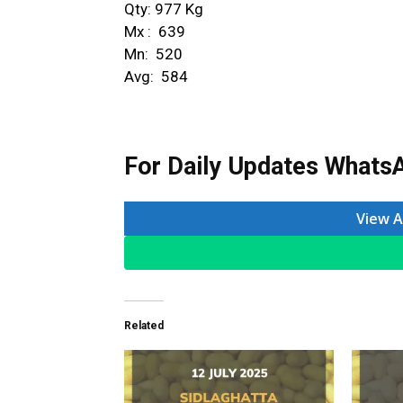
Qty: 977 Kg
Mx : ₹ 639
Mn: ₹ 520
Avg: ₹ 584
For Daily Updates WhatsA
View A
Related