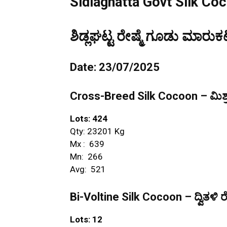
Sidlaghatta Govt Silk Co
ಶಿಡ್ಲಘಟ್ಟ ರೇಷ್ಮೆ ಗೂಡು ಮಾರುಕಟ
Date: 23/07/2025
Cross-Breed Silk Cocoon – ಮಿಶ್ರ
Lots: 424
Qty: 23201 Kg
Mx : ₹ 639
Mn: ₹ 266
Avg: ₹ 521
Bi-Voltine Silk Cocoon – ದ್ವಿತಳಿ ರ
Lots: 12