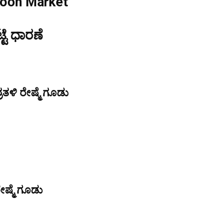
coon Market
್ಟೆ ಧಾರಣೆ
ತಳಿ ರೇಷ್ಮೆ ಗೂಡು
ೇಷ್ಮೆ ಗೂಡು