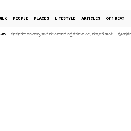
SILK
PEOPLE
PLACES
LIFESTYLE
ARTICLES
OFF BEAT
EWS
ಕನಕನಗರ: ಗರುಡಾದ್ರಿ ಶಾಲೆ ಮುಂಭಾಗದ ರಸ್ತೆ ಕೆಸರುಮಯ, ಮಕ್ಕಳಿಗೆ ಗಾಯ – ಪೋಷಕ