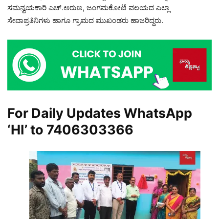
ಸಮನ್ವಯಕಾರಿ ಎಚ್.ಅರುಣ, ಜಂಗಮಕೋಟೆ ವಲಯದ ಎಲ್ಲಾ
ಸೇವಾಪ್ರತಿನಿಗಳು ಹಾಗೂ ಗ್ರಾಮದ ಮುಖಂಡರು ಹಾಜರಿದ್ದರು.
For Daily Updates WhatsApp
‘HI’ to
7406303366