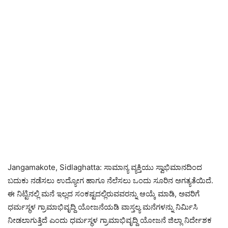
Jangamakote, Sidlaghatta: ಸಾಮಾನ್ಯ ವ್ಯಕ್ತಿಯು ಸ್ವಾಭಿಮಾನದಿಂದ
ಬದುಕು ನಡೆಸಲು ಉದ್ಯೋಗ ಹಾಗೂ ನೆಲೆಸಲು ಒಂದು ಸೂರಿನ ಅಗತ್ಯತೆಯಿದೆ.
ಈ ನಿಟ್ಟಿನಲ್ಲಿ ಮನೆ ಇಲ್ಲದ ಸಂಕಷ್ಟದಲ್ಲಿರುವವರನ್ನು ಆಯ್ಕೆ ಮಾಡಿ, ಅವರಿಗೆ
ಧರ್ಮಸ್ಥಳ ಗ್ರಾಮಾಭಿವೃದ್ದಿ ಯೋಜನೆಯಡಿ ವಾಸ್ತಲ್ಯ ಮನೆಗಳನ್ನು ನಿರ್ಮಿಸಿ
ನೀಡಲಾಗುತ್ತಿದೆ ಎಂದು ಧರ್ಮಸ್ಥಳ ಗ್ರಾಮಾಭಿವೃದ್ದಿ ಯೋಜನೆ ಜಿಲ್ಲಾ ನಿರ್ದೇಶಕ