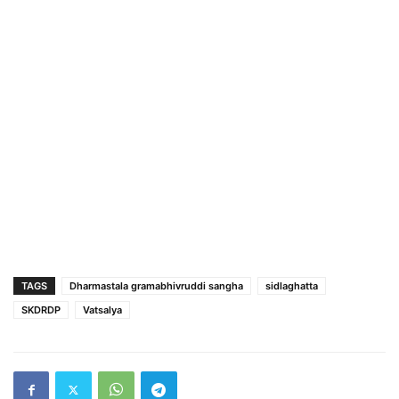
TAGS
Dharmastala gramabhivruddi sangha
sidlaghatta
SKDRDP
Vatsalya