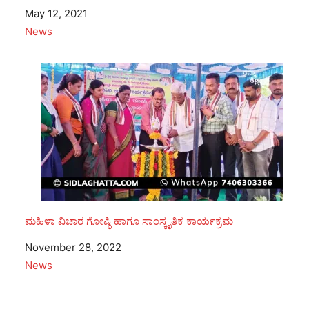
Date
May 12, 2021
In relation to
News
ಮಹಿಳಾ ವಿಚಾರ ಗೋಷ್ಠಿ ಹಾಗೂ ಸಾಂಸ್ಕೃತಿಕ ಕಾರ್ಯಕ್ರಮ
Date
November 28, 2022
In relation to
News