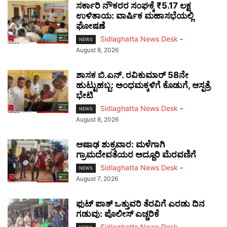
ಸರ್ಕಾರಿ ನೌಕರರ ಸಂಘಕ್ಕೆ ₹5.17 ಲಕ್ಷ
ಉಳಿತಾಯ: ವಾರ್ಷಿಕ ಮಹಾಸಭೆಯಲ್ಲಿ
ಘೋಷಣೆ
Sidlaghatta News Desk
-
NEWS
August 8, 2026
ಶಾಸಕ ಬಿ.ಎನ್. ರವಿಕುಮಾರ್ 58ನೇ
ಹುಟ್ಟುಹಬ್ಬ: ಅಂಧಮಕ್ಕಳಿಗೆ ಕೊಡುಗೆ, ಆಸ್ಪತ್ರೆ
ಭೇಟಿ
Sidlaghatta News Desk
-
NEWS
August 8, 2026
ಆಷಾಢ ಶುಕ್ರವಾರ: ಮಳೆಗಾಗಿ
ಗ್ರಾಮದೇವತೆಯರ ಅದ್ದೂರಿ ಮೆರವಣಿಗೆ
Sidlaghatta News Desk
-
NEWS
August 7, 2026
ಫುಟ್‌ ಪಾತ್ ಒತ್ತುವರಿ ತೆರವಿಗೆ ಎರಡು ದಿನ
ಗಡುವು: ಪೊಲೀಸ್ ಎಚ್ಚರಿಕೆ
Sidlaghatta News Desk
-