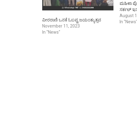
ಮಹಿಳಾ ಪೊ
ಸರ್ಕಲ್ ಇನ
ತಿಳಿಸಿದರ
August 1
ವೀರರಾಣಿ ಒನಕೆ ಓಬವ್ವ ಜಯಂತ್ಯುತ್ಸವ
ಬುಧವಾರ ಒ
In "News
November 11, 2023
ಅವರು ಮಾತ
In "News"
ಗ್ರಾಮಾಂತ
ಠಾಣೆ ವ್ಯಾ
ರಕ್ಷಣೆಗಾಗ
ಹಾಗೂ ಓರ್