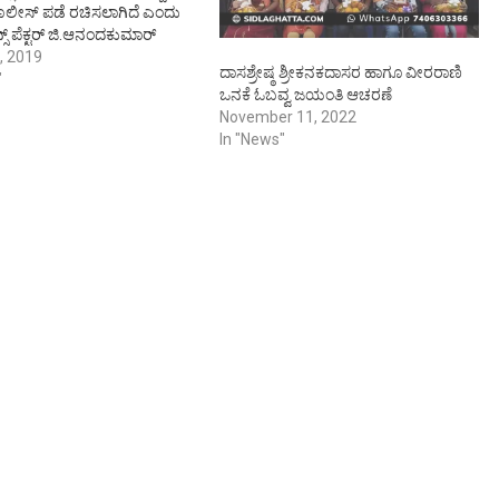
ಲೀಸ್‌ ಪಡೆ ರಚಿಸಲಾಗಿದೆ ಎಂದು
್ಸ್ ಪೆಕ್ಟರ್ ಜಿ.ಆನಂದಕುಮಾರ್
ು. ನಗರ ಪೊಲೀಸ್ ಠಾಣೆ ಆವರಣದಲ್ಲಿ
, 2019
ದಾಸಶ್ರೇಷ್ಠ ಶ್ರೀಕನಕದಾಸರ ಹಾಗೂ ವೀರರಾಣಿ
ನಕೆ ಓಬವ್ವ ಪಡೆಗೆ ಚಾಲನೆ ನೀಡಿ
"
ಒನಕೆ ಓಬವ್ವ ಜಯಂತಿ ಆಚರಣೆ
ನಾಡಿದರು. ನಗರ, ಶಿಡ್ಲಘಟ್ಟ
November 11, 2022
ರ ಹಾಗೂ ದಿಬ್ಬೂರಹಳ್ಳಿ ಪೊಲೀಸ್
In "News"
ಪ್ತಿಯ ಮಹಿಳೆಯರು, ಹೆಣ್ಣುಮಕ್ಕಳ
ಿ ಒಂಬತ್ತು ಮಂದಿ ಮಹಿಳಾ ಪೇದೆಗಳು
ವ ಎಎಸ್ಸೈ…