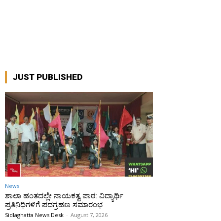
JUST PUBLISHED
News
ಶಾಲಾ ಹಂತದಲ್ಲೇ ನಾಯಕತ್ವ ಪಾಠ: ವಿದ್ಯಾರ್ಥಿ
ಪ್ರತಿನಿಧಿಗಳಿಗೆ ಪದಗ್ರಹಣ ಸಮಾರಂಭ
Sidlaghatta News Desk
-
August 7, 2026