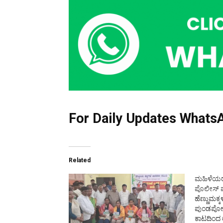
For Daily Updates WhatsA
Related
ಮಹಿಳೆಯರ 
ಪೊಲೀಸ್‌ 
ಹೆಣ್ಣುಮಕ್
ಪುಂಡಪೋಕ
ಕಾಟದಿಂದ 