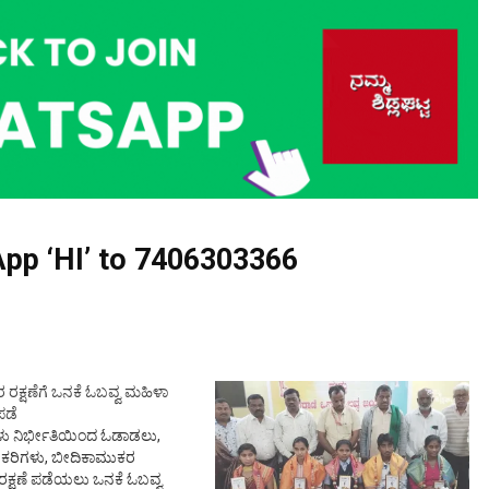
pp ‘HI’ to
7406303366
ರಕ್ಷಣೆಗೆ ಒನಕೆ ಓಬವ್ವ ಮಹಿಳಾ
ಪಡೆ
ಕಳು ನಿರ್ಭೀತಿಯಿಂದ ಓಡಾಡಲು,
ರಿಗಳು, ಬೀದಿಕಾಮುಕರ
ರಕ್ಷಣೆ ಪಡೆಯಲು ಒನಕೆ ಓಬವ್ವ