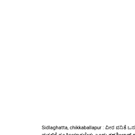
Sidlaghatta, chikkaballapur : ವೀರ ವನಿತೆ ಒ
ಮಕ್ಕಳಿಗೆ ಸ್ಫೂರ್ತಿಯಾಗಬೇಕು ಎಂದು ತಹಶೀಲ್ದಾರ್ 