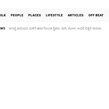
SILK
PEOPLE
PLACES
LIFESTYLE
ARTICLES
OFF BEAT
EWS
ಆಗಸ್ಟ್ ಆರಂಭದ ಮಳೆಗೆ ಹರ್ಷಗೊಂಡ ರೈತರು: ರಾಗಿ, ಜೋಳ, ಅವರೆ ಬಿತ್ತನೆ ಚುರುಕು
ಕನಕನಗರ: ಗರುಡಾದ್ರಿ ಶಾಲೆ ಮುಂಭಾಗದ ರಸ್ತೆ ಕೆಸರುಮಯ, ಮಕ್ಕಳಿಗೆ ಗಾಯ – ಪೋ