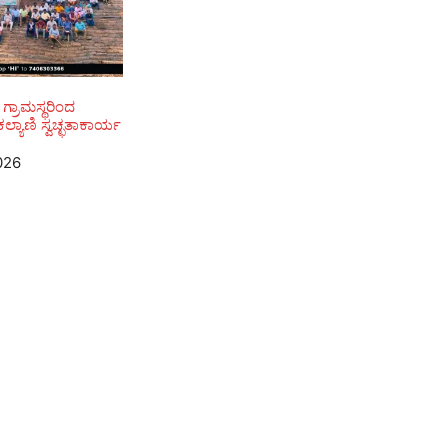
, ಗ್ರಾಮಸ್ಥರಿಂದ
ಲ್ಯಾಣಿ ಸ್ವಚ್ಛತಾಕಾರ್ಯ
026