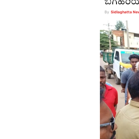
ಬಗೆಹರಿಯದ 
By
Sidlaghatta N