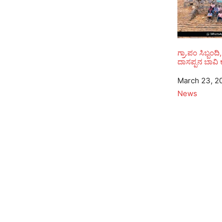
ಗ್ರಾ.ಪಂ ಸಿಬ್ಬಂದಿ
ದಾಸಪ್ಪನ ಬಾವಿ ಕ
Date
March 23, 2
In relation to
News