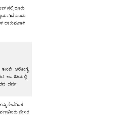
ಆಪ್ ನಲ್ಲಿ ದೂರು
್ತಿಯಾಗಿದೆ ಎಂದು
ೈನ್ ಹಾಕುವುದಾಗಿ
ತುಂಬಿ ಆರೋಗ್ಯ 
ವರ ಅಂಗಡಿಯಲ್ಲಿ 
ರದ ದರ್ಪ 
ತಮ್ಮ ಸೇವೆಗಿಂತ
ಸಾರ್ವಜನಿಕರು ಬೇಸರ