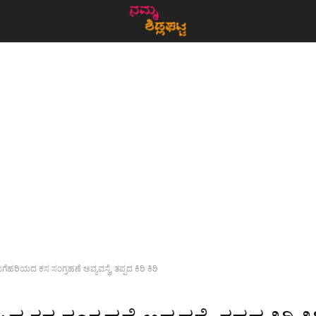
ಗೆಹರಿಯದ ಕಸ ಸಂಗ್ರಹಣೆ ಅವ್ಯವಸ್ಥೆ, ತಪ್ಪದ ಕಿರಿ ಕಿರಿ