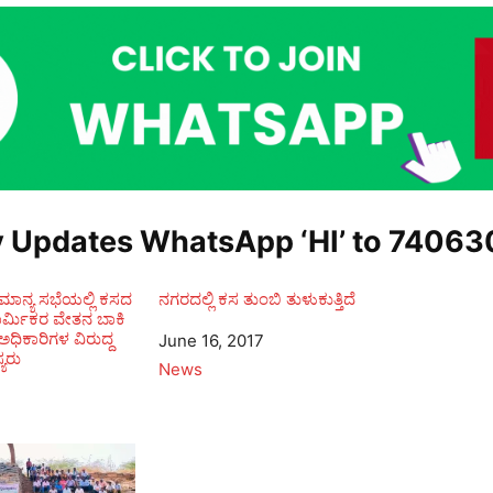
y Updates WhatsApp ‘HI’ to
74063
ನ್ಯ ಸಭೆಯಲ್ಲಿ ಕಸದ
ನಗರದಲ್ಲಿ ಕಸ ತುಂಬಿ ತುಳುಕುತ್ತಿದೆ
ಾರ್ಮಿಕರ ವೇತನ ಬಾಕಿ
 ಅಧಿಕಾರಿಗಳ ವಿರುದ್ದ
Date
June 16, 2017
್ಯರು
In relation to
News