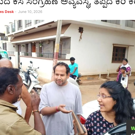
ಕಸ ಸಂಗ್ರಹಣೆ ಅವ್ಯವಸ್ಥೆ, ತಪ್ಪದ ಕಿರಿ ಕಿ
ews Desk
-
June 10, 2026