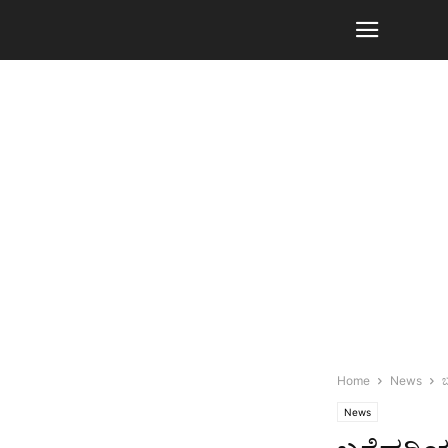
Home
News
ಬ
News