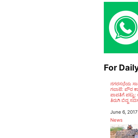
For Dail
ನಗರಸಭೆಯ ಸಾಮಾ
ಗಲಾಟೆ: ಪೌರ ಕ
ಪಾವತಿಗೆ ಪಟ್ಟು:
ತಿರುಗಿ ಬಿದ್ದ ಸದಸ
Date
June 6, 2017
In relation to
News