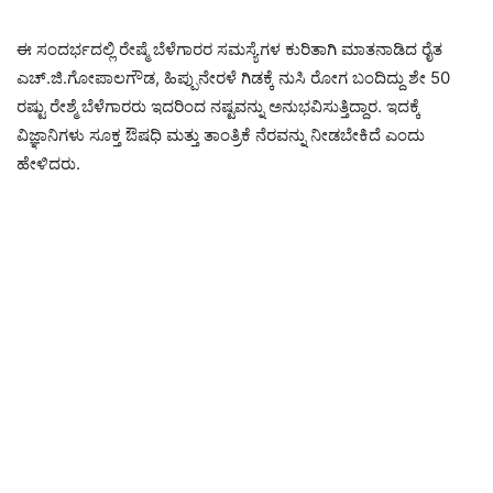
ಈ ಸಂದರ್ಭದಲ್ಲಿ ರೇಷ್ಮೆ ಬೆಳೆಗಾರರ ಸಮಸ್ಯೆಗಳ ಕುರಿತಾಗಿ ಮಾತನಾಡಿದ ರೈತ
ಎಚ್.ಜಿ.ಗೋಪಾಲಗೌಡ, ಹಿಪ್ಪುನೇರಳೆ ಗಿಡಕ್ಕೆ ನುಸಿ ರೋಗ ಬಂದಿದ್ದು ಶೇ 50
ರಷ್ಟು ರೇಶ್ಮೆ ಬೆಳೆಗಾರರು ಇದರಿಂದ ನಷ್ಟವನ್ನು ಅನುಭವಿಸುತ್ತಿದ್ದಾರ. ಇದಕ್ಕೆ
ವಿಜ್ಞಾನಿಗಳು ಸೂಕ್ತ ಔಷಧಿ ಮತ್ತು ತಾಂತ್ರಿಕೆ ನೆರವನ್ನು ನೀಡಬೇಕಿದೆ ಎಂದು
ಹೇಳಿದರು.