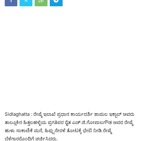
Sidlaghatta : ರೇಷ್ಮೆ ಇಲಾಖೆ ಪ್ರಧಾನ ಕಾರ್ಯದರ್ಶಿ ಶಾಮಲ ಇಕ್ಬಾಲ್ ಅವರು
ತಾಲ್ಲೂಕಿನ ಹಿತ್ತಲಹಳ್ಳಿಯ ಪ್ರಗತಿಪರ ರೈತ ಎಚ್.ಜಿ.ಗೋಪಾಲಗೌಡ ಅವರ ರೇಷ್ಮೆ
ಹುಳು ಸಾಕಾಣಿಕೆ ಮನೆ, ಹಿಪ್ಪುನೇರಳೆ ತೋಟಕ್ಕೆ ಭೇಟಿ ನೀಡಿ ರೇಷ್ಮೆ
ಬೆಳೆಗಾರರೊಂದಿಗೆ ಚರ್ಚಿಸಿದರು.