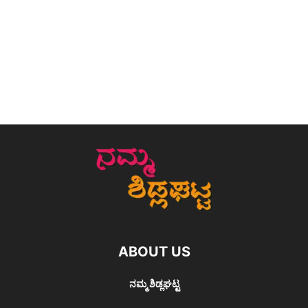
ABOUT US
ನಮ್ಮ ಶಿಡ್ಲಘಟ್ಟ