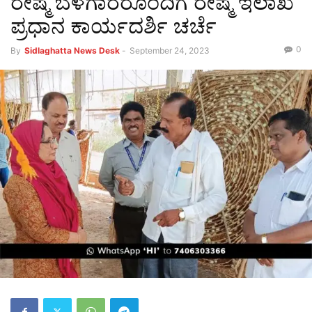
ರೇಷ್ಮೆ ಬೆಳೆಗಾರರೊಂದಿಗೆ ರೇಷ್ಮೆ ಇಲಾಖೆ
ಪ್ರಧಾನ ಕಾರ್ಯದರ್ಶಿ ಚರ್ಚೆ
0
By
Sidlaghatta News Desk
-
September 24, 2023