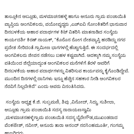
ತಾಲ್ಲೂಕಿನ ಅಬ್ಲೂಡು, ಮಳಮಾಚನಹಳ್ಳಿ ಹಾಗೂ ಆನೂರು ಗ್ರಾಮ ಪಂಚಾಯಿತಿ
ವ್ಯಾಪ್ತಿಯ ಅಂಗವಿಕಲರು, ವಯೋವೃದ್ಧರು ,ಎಚ್ಐವಿ ಸೋಂಕಿತರಿಗೆ ಭಾನುವಾರ
ದಿನಬಳಕೆಯ ಆಹಾರ ಪದಾರ್ಥಗಳ ಕಿಟ್ ವಿತರಿಸಿ ಮಾತನಾಡಿದ ಸಂಸ್ಥೆಯ
ಕಾರ್ಯದರ್ಶಿ ಕಿರಣ್ ನಾಯಕ್, “ಕೊರೊನ ರೋಗ ದೇಶವ್ಯಾಪ್ತಿ ಹರಡಿದ್ದು ನಗರ
ಪ್ರದೇಶ ಸೇರಿದಂತೆ ಗ್ರಾಮೀಣ ಭಾಗಗಳಲ್ಲಿ ಹೆಚ್ಚಾಗುತ್ತಿದೆ. ಈ ಸಂದರ್ಭದಲ್ಲಿ
ಅಂಗವಿಕಲರು ಜೀವನ ನಡೆಸಲು ಬಹಳ ಕಷ್ಟವಾಗಿದೆ. ಅದಕ್ಕಾಗಿ ನಮ್ಮ ಸಂಸ್ಥೆಯ
ವತಿಯಿಂದ ಜಿಲ್ಲೆಯಾದ್ಯಂತ ಅಂಗವಿಕಲರ ಮನೆಗಳಿಗೆ ತೆರಳಿ ಅವರಿಗೆ
ದಿನಬಳಕೆಯ ಆಹಾರ ಪದಾರ್ಥಗಳನ್ನು ವಿತರಿಸುವ ಕಾರ್ಯವನ್ನು ಕೈಗೊಂಡಿದ್ದೇವೆ.
ಮುಂದಿನ ದಿನಗಳಲ್ಲಿ ದಾನಿಗಳು ಇನ್ನೂ ಹೆಚ್ಚಿನ ಸಹಕಾರ ನೀಡಿ ಅಂಗವಿಕಲರ
ನೆರವಿಗೆ ನಿಲ್ಲಬೇಕಿದೆ” ಎಂದು ಅವರು ವಿನಂತಿಸಿದರು.
ಸಂಸ್ಥೆಯ ಅಧ್ಯಕ್ಷ ಕೆ.ಜಿ. ಸುಬ್ರಮಣಿ, ಶಿವು ,ವಿನೋದ್, ಸಿದ್ದು, ಸುಶೀಲಾ,
ಆಬ್ಲೂಡು ಗ್ರಾಮ ಪಂಚಾಯಿತಿ ಸದಸ್ಯ ನಾರಾಯಣಸ್ವಾಮಿ
,ಮಳಮಾಚನಹಳ್ಳಿಗ್ರಾಮ ಪಂಚಾಯಿತಿ ಸದಸ್ಯ ಬೈರೇಗೌಡ,ಮುಖಂಡರಾದ
ವೆಂಕಟೇಶ್, ನವೀನ್, ಆನೂರು ತಾರಾ ಆನಂದ್ ನರಸಿಂಹಮೂರ್ತಿ, ಗಂಗಮ್ಮ
ಹಾಜರಿದ್ದರು.