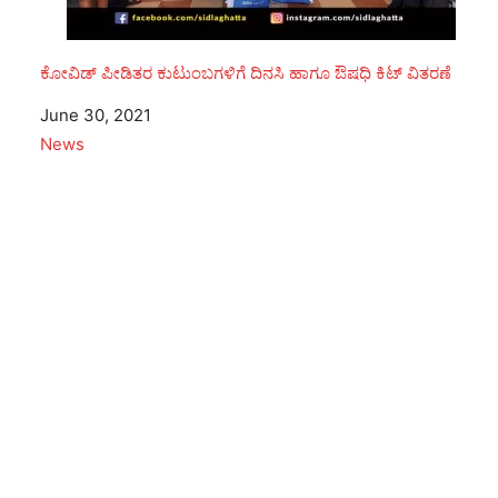
ಕೋವಿಡ್ ಪೀಡಿತರ ಕುಟುಂಬಗಳಿಗೆ ದಿನಸಿ ಹಾಗೂ ಔಷಧಿ ಕಿಟ್‌ ವಿತರಣೆ
Date
June 30, 2021
In relation to
News