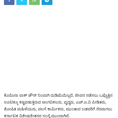
ಕೊರೊನಾ ಲಾಕ್ ಡೌನ್ ನಿಂದಾಗಿ ದುಡಿಮೆಯಿಲ್ಲದೆ, ಜೀವನ ನಡೆಸಲು ಒಪ್ಪೊತ್ತಿನ
ಊಟಕ್ಕೂ ಕಷ್ಟಪಡುತ್ತಿರುವ ಅಂಗವಿಕಲರು, ವೃದ್ಧರು, ಎಚ್.ಐ.ವಿ ಪೀಡಿತರು,
ಶೋಷಿತ ಮಹಿಳೆಯರು, ವಲಸೆ ಕಾರ್ಮಿಕರು, ಮುಂತಾದ ಬಡವರಿಗೆ ನೆರವಾಗಲು
ಕರ್ನಾಟಕ ವಿಶೇಷಚೇತನರ ಸಂಸ್ಥೆ ಮುಂದಾಗಿದೆ.