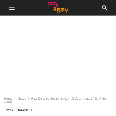
Home
News
ಕರ್ನಾಟಕ ವಿಕಲಚೇತನರ ಸಂಸ್ಥೆಯ ವತಿಯಿಂದ ಬಡವರಿಗೆ ದಿನಸಿ ಕಿಟ್
ವಿತರಣೆ
News
Sidlaghatta