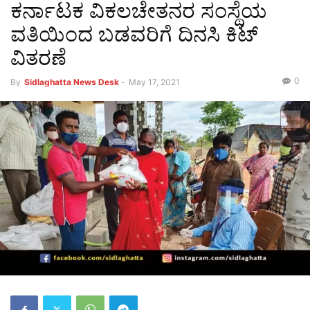
ಕರ್ನಾಟಕ ವಿಕಲಚೇತನರ ಸಂಸ್ಥೆಯ
ವತಿಯಿಂದ ಬಡವರಿಗೆ ದಿನಸಿ ಕಿಟ್
ವಿತರಣೆ
0
By
Sidlaghatta News Desk
-
May 17, 2021