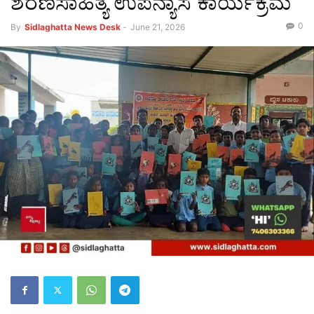
ಶರಣಸಾಹಿತ್ಯ ಉಪನ್ಯಾಸ ಕಾರ್ಯಕ್ರಮ
0
By
Sidlaghatta News Desk
-
June 21, 2026