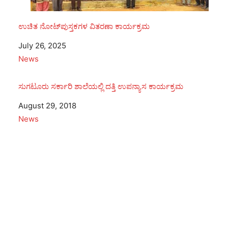
ಉಚಿತ ನೋಟ್‌ಪುಸ್ತಕಗಳ ವಿತರಣಾ ಕಾರ್ಯಕ್ರಮ
Date
July 26, 2025
In relation to
News
ಸುಗಟೂರು ಸರ್ಕಾರಿ ಶಾಲೆಯಲ್ಲಿ ದತ್ತಿ ಉಪನ್ಯಾಸ ಕಾರ್ಯಕ್ರಮ
Date
August 29, 2018
In relation to
News