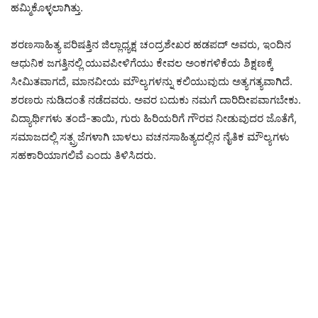
ಹಮ್ಮಿಕೊಳ್ಳಲಾಗಿತ್ತು.
ಶರಣಸಾಹಿತ್ಯ ಪರಿಷತ್ತಿನ ಜಿಲ್ಲಾಧ್ಯಕ್ಷ ಚಂದ್ರಶೇಖರ ಹಡಪದ್‌ ಅವರು, ಇಂದಿನ
ಆಧುನಿಕ ಜಗತ್ತಿನಲ್ಲಿ ಯುವಪೀಳಿಗೆಯು ಕೇವಲ ಅಂಕಗಳಿಕೆಯ ಶಿಕ್ಷಣಕ್ಕೆ
ಸೀಮಿತವಾಗದೆ, ಮಾನವೀಯ ಮೌಲ್ಯಗಳನ್ನು ಕಲಿಯುವುದು ಅತ್ಯಗತ್ಯವಾಗಿದೆ.
ಶರಣರು ನುಡಿದಂತೆ ನಡೆದವರು. ಅವರ ಬದುಕು ನಮಗೆ ದಾರಿದೀಪವಾಗಬೇಕು.
ವಿದ್ಯಾರ್ಥಿಗಳು ತಂದೆ-ತಾಯಿ, ಗುರು ಹಿರಿಯರಿಗೆ ಗೌರವ ನೀಡುವುದರ ಜೊತೆಗೆ,
ಸಮಾಜದಲ್ಲಿ ಸತ್ಪ್ರಜೆಗಳಾಗಿ ಬಾಳಲು ವಚನಸಾಹಿತ್ಯದಲ್ಲಿನ ನೈತಿಕ ಮೌಲ್ಯಗಳು
ಸಹಕಾರಿಯಾಗಲಿವೆ ಎಂದು ತಿಳಿಸಿದರು.