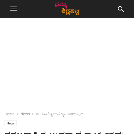
Home
News
ಶರಣಸಾಹಿತ್ಯ ಉಪನ್ಯಾಸ ಕಾರ್ಯಕ್ರಮ
News