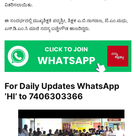
ವಿತರಿಸಲಾಯಿತು.
ಈ ಸಂದರ್ಭದಲ್ಲಿ ಮುಖ್ಯಶಿಕ್ಷಕಿ ಪದ್ಮಶ್ರೀ, ಶಿಕ್ಷಕ ಎ.ಬಿ.ನಾಗರಾಜ, ಟಿ.ಎಂ.ಮಧು,
ಎಸ್‌.ಡಿ.ಎಂ.ಸಿ ಮಾಜಿ ಸದಸ್ಯ ಬಚ್ಚೇಗೌಡ ಹಾಜರಿದ್ದರು.
For Daily Updates WhatsApp
‘HI’ to
7406303366