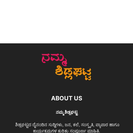
ABOUT US
ನಮ್ಮ ಶಿಡ್ಲಘಟ್ಟ
ಶಿಡ್ಲಘಟ್ಟದ ದೈನಂದಿನ ಸುದ್ದಿಗಳು, ಜನ, ಕಲೆ, ಸಂಸ್ಕೃತಿ, ವ್ಯಾಪಾರ ಹಾಗೂ
ಕಾರ್ಯಕ್ರಮಗಳ ಕುರಿತು ಸಂಪೂರ್ಣ ಮಾಹಿತಿ.