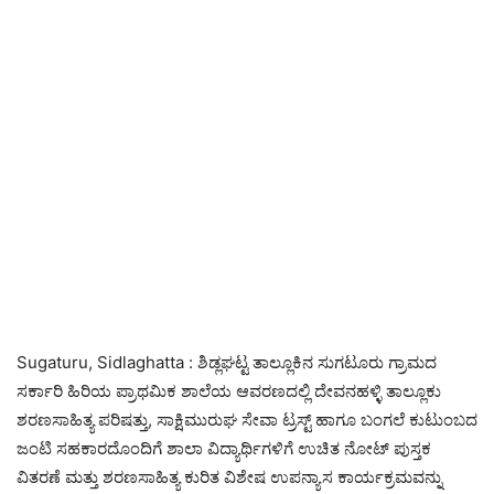
Sugaturu, Sidlaghatta : ಶಿಡ್ಲಘಟ್ಟ ತಾಲ್ಲೂಕಿನ ಸುಗಟೂರು ಗ್ರಾಮದ
ಸರ್ಕಾರಿ ಹಿರಿಯ ಪ್ರಾಥಮಿಕ ಶಾಲೆಯ ಆವರಣದಲ್ಲಿ ದೇವನಹಳ್ಳಿ ತಾಲ್ಲೂಕು
ಶರಣಸಾಹಿತ್ಯ ಪರಿಷತ್ತು, ಸಾಕ್ಷಿಮುರುಘ ಸೇವಾ ಟ್ರಸ್ಟ್‌ ಹಾಗೂ ಬಂಗಲೆ ಕುಟುಂಬದ
ಜಂಟಿ ಸಹಕಾರದೊಂದಿಗೆ ಶಾಲಾ ವಿದ್ಯಾರ್ಥಿಗಳಿಗೆ ಉಚಿತ ನೋಟ್‌ ಪುಸ್ತಕ
ವಿತರಣೆ ಮತ್ತು ಶರಣಸಾಹಿತ್ಯ ಕುರಿತ ವಿಶೇಷ ಉಪನ್ಯಾಸ ಕಾರ್ಯಕ್ರಮವನ್ನು