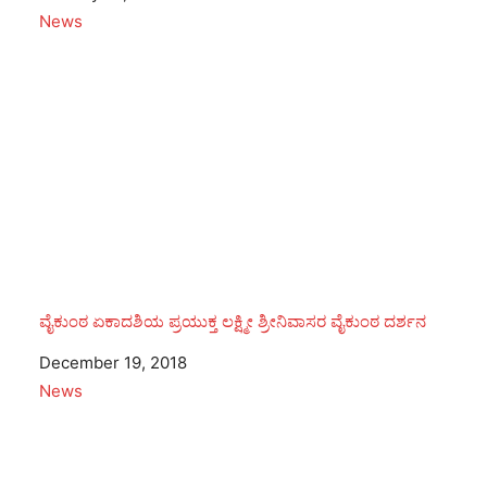
In relation to
News
ವೈಕುಂಠ ಏಕಾದಶಿಯ ಪ್ರಯುಕ್ತ ಲಕ್ಷ್ಮೀ ಶ್ರೀನಿವಾಸರ ವೈಕುಂಠ ದರ್ಶನ
Date
December 19, 2018
In relation to
News