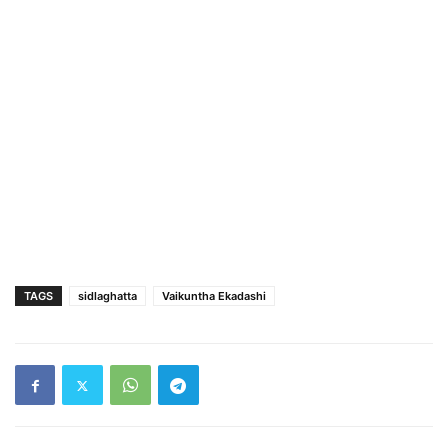
TAGS
sidlaghatta
Vaikuntha Ekadashi