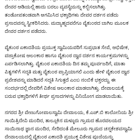
ದೇವರ ಅಡಿಯಲ್ಲಿ ಹಾದು ಬರಲು ವ್ಯವಸ್ಥೆಯನ್ನು ಕಲ್ಪಿಸಲಾಗಿತ್ತು.
ತಂಡೋಪತಂಡವಾಗಿ ಆಗಮಿಸಿದ ಭಕ್ತಾಧಿಗಳು ದೇವರ ದರ್ಶನ ಪಡೆದು
ಪ್ರಸಾದವನ್ನು ಸ್ವೀಕರಿಸಿದರು. ಮದ್ಯಾಹ್ನದವರೆಗೂ ವೈಕುಂಠದ ಬಾಗಿಲ ಮೂಲಕ
ದೇವರ ದರ್ಶನ ಪಡೆದರು.
ವೈಕುಂಠ ಏಕಾದಶಿಯ ಪ್ರಯುಕ್ತ ಸ್ವಾಮಿಯವರಿಗೆ ಸುಪ್ರಭಾತ ಸೇವೆ, ಅಭಿಷೇಕ,
ವಜ್ರಾಕೋಷ ಅಲಂಕಾರ ಹಾಗೂ ವೈಕುಂಠ ದ್ವಾರ ದರ್ಶನ ಕಾರ್ಯಕ್ರಮಗಳನ್ನು
ಏರ್ಪಡಿಸಲಾಗಿತ್ತು. ವೈಕುಂಠ ಏಕಾದಶಿಯ ದಿನ ತಮ್ಮ ಪೂರ್ವಜರಿಗೆ, ಮಾತಾ
ಪಿತೃಗಳಿಗೆ ಸದ್ಗತಿ ಮತ್ತು ವೈಕುಂಠ ಪ್ರಾಪ್ತಿಯಾಗಲಿ ಎಂದು ಹೇಳಿ ವೈಕುಂಠ ದ್ವಾರ
ಪ್ರವೇಶವನ್ನು ಮಾಡಿದರೆ ಸದ್ಗತಿ ಸಿಗುತ್ತದೆ ಎಂಬ ನಂಬಿಕೆ ಭಕ್ತರದ್ದು. ಈ
ಸಂದರ್ಭದಲ್ಲಿ ದೇವರಿಗೆ ವಿಶೇಷ ಅಲಂಕಾರ ಮಾಡಲಾಗಿತ್ತು. ದೇವಾಲಯಕ್ಕೆ
ಬರುವ ಭಕ್ತಾಧಿಗಳಿಗೆ ತೀರ್ಥ ಪ್ರಸಾದಗಳನ್ನು ವಿನಿಯೋಗ ಮಾಡಲಾಯಿತು.
ನಗರದ ಶ್ರೀ ವೇಣುಗೋಪಾಲಸ್ವಾಮಿ ದೇವಾಲಯ, ಕೆ.ಎಚ್.ಬಿ ಕಾಲೋನಿಯ ಶ್ರೀ
ಗಾಯಿತ್ರಿದೇವಿ ಮಂದಿರ, ತಾಲ್ಲೂಕಿನ ಮಳ್ಳೂರು ಗ್ರಾಮದ ಹೊರವಲಯದ
ಸಾಯಿನಾಥ ಜ್ಞಾನ ಮಂದಿರ, ಸೇರಿದಂತೆ ಮೇಲೂರು ಗ್ರಾಮದ ಚನ್ನಕೇಶವಸ್ವಾಮಿ
ದೇವಾಲಯದಲ್ಲಿ ವೈಕುಂಠ ಏಕಾದಶಿ ಪ್ರಯುಕ್ತ ವಿಶೇಷ ಪೂಜೆಯನ್ನು