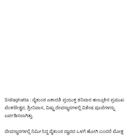
Sidlaghatta : ವೈಕುಂಠ ಏಕಾದಶಿ ಪ್ರಯುಕ್ತ ಶನಿವಾರ ತಾಲ್ಲೂಕಿನ ಪ್ರಮುಖ
ವೆಂಕಟೇಶ್ವರ, ಶ್ರೀನಿವಾಸ, ವಿಷ್ಣು ದೇವಸ್ಥಾನಗಳಲ್ಲಿ ವಿಶೇಷ ಪೂಜೆಗಳನ್ನು
ಏರ್ಪಡಿಸಲಾಗಿತ್ತು.
ದೇವಸ್ಥಾನಗಳಲ್ಲಿ ನಿರ್ಮಿಸಿದ್ದ ವೈಕುಂಠ ದ್ವಾರದ ಒಳಗೆ ಹೋಗಿ ಬಂದರೆ ಮೋಕ್ಷ