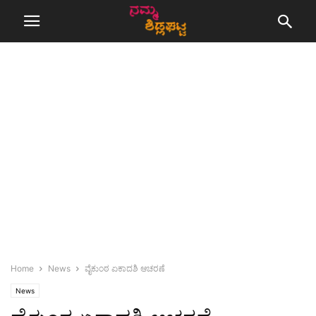
Home
News
ವೈಕುಂಠ ಏಕಾದಶಿ ಆಚರಣೆ
News