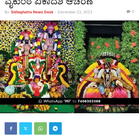
ವೈಕುಂಠ ಏಕಾದಶಿ ಆಚರಣೆ
0
By
Sidlaghatta News Desk
-
December 23, 2023