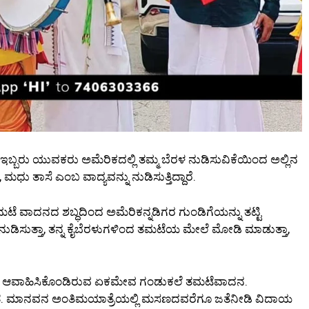
ಂಬ ಇಬ್ಬರು ಯುವಕರು ಅಮೆರಿಕದಲ್ಲಿ ತಮ್ಮ ಬೆರಳ ನುಡಿಸುವಿಕೆಯಿಂದ ಅಲ್ಲಿನ
ೆ, ಮಧು ತಾಸೆ ಎಂಬ ವಾದ್ಯವನ್ನು ನುಡಿಸುತ್ತಿದ್ದಾರೆ.
ನ ತಮಟೆ ವಾದನದ ಶಬ್ಧದಿಂದ ಅಮೆರಿಕನ್ನಡಿಗರ ಗುಂಡಿಗೆಯನ್ನು ತಟ್ಟಿ
ಮಟೆ ನುಡಿಸುತ್ತಾ, ತನ್ನ ಕೈಬೆರಳುಗಳಿಂದ ತಮಟೆಯ ಮೇಲೆ ಮೋಡಿ ಮಾಡುತ್ತಾ,
ಗಿ ಆವಾಹಿಸಿಕೊಂಡಿರುವ ಏಕಮೇವ ಗಂಡುಕಲೆ ತಮಟೆವಾದನ.
. ಮಾನವನ ಅಂತಿಮಯಾತ್ರೆಯಲ್ಲಿ ಮಸಣದವರೆಗೂ ಜತೆನೀಡಿ ವಿದಾಯ