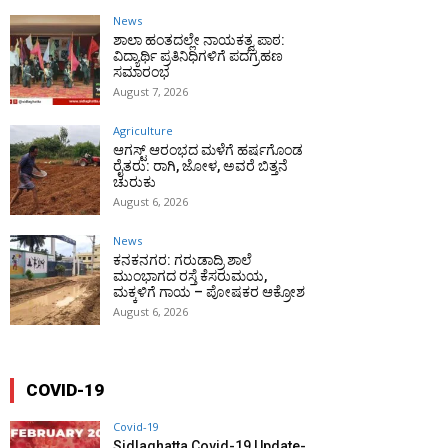
News
ಶಾಲಾ ಹಂತದಲ್ಲೇ ನಾಯಕತ್ವ ಪಾಠ:
ವಿದ್ಯಾರ್ಥಿ ಪ್ರತಿನಿಧಿಗಳಿಗೆ ಪದಗ್ರಹಣ
ಸಮಾರಂಭ
August 7, 2026
Agriculture
ಆಗಸ್ಟ್ ಆರಂಭದ ಮಳೆಗೆ ಹರ್ಷಗೊಂಡ
ರೈತರು: ರಾಗಿ, ಜೋಳ, ಅವರೆ ಬಿತ್ತನೆ
ಚುರುಕು
August 6, 2026
News
ಕನಕನಗರ: ಗರುಡಾದ್ರಿ ಶಾಲೆ
ಮುಂಭಾಗದ ರಸ್ತೆ ಕೆಸರುಮಯ,
ಮಕ್ಕಳಿಗೆ ಗಾಯ – ಪೋಷಕರ ಆಕ್ರೋಶ
August 6, 2026
COVID-19
Covid-19
Sidlaghatta Covid-19 Update-