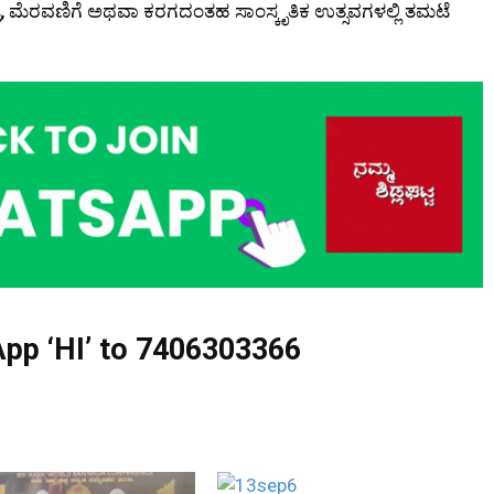
ಮೆರವಣಿಗೆ ಅಥವಾ ಕರಗದಂತಹ ಸಾಂಸ್ಕೃತಿಕ ಉತ್ಸವಗಳಲ್ಲಿ ತಮಟೆ
pp ‘HI’ to
7406303366