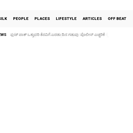
SILK
PEOPLE
PLACES
LIFESTYLE
ARTICLES
OFF BEAT
EWS
ಪಶು ಆರೋಗ್ಯ ತಪಾಸಣೆ ಶಿಬಿರ: ಕೃಷಿ ವಿದ್ಯಾರ್ಥಿಗಳಿಂದ ಉಚಿತ ಚಿಕಿತ್ಸೆ