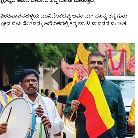
 ಪಿಂಡಿಪಾಪನಹಳ್ಳಿಯ ಮುನಿವೆಂಕಟಪ್ಪ ಅವರ ಮಗ ಪಸನ್ನ, ತನ್ನ ಗುರು
ಾಲ್ಲೂಕಿನ ದೇಸಿ ಸೊಗಡನ್ನು ಅಮೆರಿಕದಲ್ಲಿ ತನ್ನ ತಮಟೆ ವಾದನದ ಮೂಲಕ