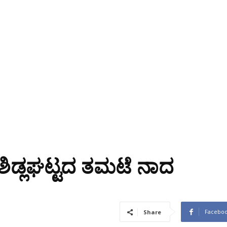
ಲಿ ಶಿಡ್ಲಘಟ್ಟದ ತಮಟೆ ನಾದ
Facebo
Share