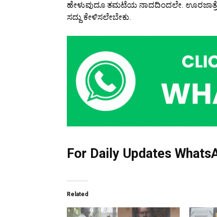
ಹೇಳುವುದೂ ತಮಟೆಯ ನಾದದಿಂದಲೇ. ಊರಜಾತ್ರೆ, 
ಸದ್ದು ಕೇಳಿಸಲೇಬೇಕು.
For Daily Updates WhatsA
Related