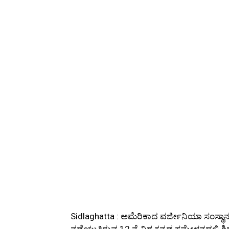
Sidlaghatta : ಅಮೆರಿಕಾದ ವರ್ಜೀನಿಯಾ ಸಂಸ್ಥಾ
ನಡೆಯುತ್ತಿರುವ 12 ನೆ ವಿಶ್ವ ಕನ್ನಡ ಸಮ್ಮೇಳನದಲ್ಲಿ