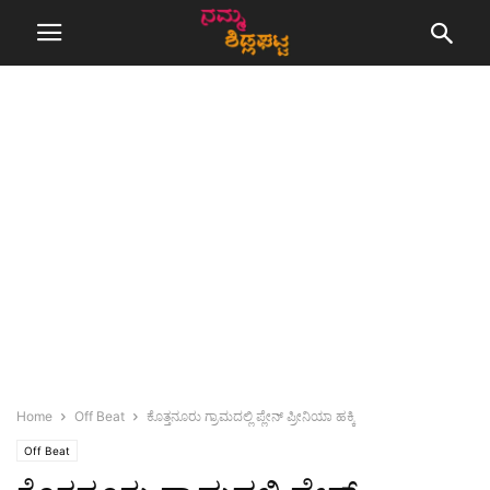
Home
Off Beat
ಕೊತ್ತನೂರು ಗ್ರಾಮದಲ್ಲಿ ಪ್ಲೇನ್ ಪ್ರೀನಿಯಾ ಹಕ್ಕಿ
Off Beat