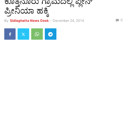
ಕೊತ್ತನೂರು ಗ್ರಾಮದಲ್ಲಿ ಪ್ಲೇನ್
ಪ್ರೀನಿಯಾ ಹಕ್ಕಿ
0
By
Sidlaghatta News Desk
-
December 24, 2014