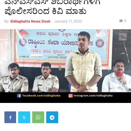
ಎನ್‌ಎಸ್‌ಎಸ್ ಶಿಬಿರಾರ್ಥಿಗಳಿಗೆ
ಪೊಲೀಸರಿಂದ ಕಿವಿ ಮಾತು
0
By
Sidlaghatta News Desk
-
January 11, 2022