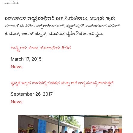
ಎಂದರು.
ಎನ್‌ಎಸ್‌ಎಸ್ ಕಾರ‍್ಯಕ್ರಮಾಧಿಕಾರಿ ಎಚ್.ಸಿ.ಮುನಿರಾಜು, ಅಬ್ಲೂಡು ಗ್ರಾಮ
ಪಂಚಾಯಿತಿ ಪಿಡಿಒ ವಜ್ರೇಶ್‌ಕುಮಾರ್, ಪ್ರೊಬೆಷನರಿ ಎಸ್‌ಐಗಳಾದ ಸುನಿಲ್
ಕುಮಾರ್, ಆಕಾಶ್ ಪತ್ತಾರ್, ಮುಖಂಡ ಬೈರೇಗೌಡ ಹಾಜರಿದ್ದರು.
ರಾಷ್ಟ್ರೀಯ ಸೇವಾ ಯೋಜನೆಯ ಶಿಬಿರ
Date
March 17, 2015
In relation to
News
ಸ್ವಚ್ಚತೆ ಇಲ್ಲದ ಜಾಗದಲ್ಲಿ ಬಡತನ ಮತ್ತು ಆರೋಗ್ಯ ಸಮಸ್ಯೆ ಕಾಡುತ್ತದೆ
Date
September 26, 2017
In relation to
News