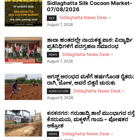
Sidlaghatta Silk Cocoon Market-
07/08/2026
Sidlaghatta News Desk
-
SILK
August 7, 2026
ಶಾಲಾ ಹಂತದಲ್ಲೇ ನಾಯಕತ್ವ ಪಾಠ: ವಿದ್ಯಾರ್ಥಿ
ಪ್ರತಿನಿಧಿಗಳಿಗೆ ಪದಗ್ರಹಣ ಸಮಾರಂಭ
Sidlaghatta News Desk
-
NEWS
August 7, 2026
ಆಗಸ್ಟ್ ಆರಂಭದ ಮಳೆಗೆ ಹರ್ಷಗೊಂಡ ರೈತರು:
ರಾಗಿ, ಜೋಳ, ಅವರೆ ಬಿತ್ತನೆ ಚುರುಕು
Sidlaghatta News Desk
-
AGRICULTURE
August 6, 2026
ಕನಕನಗರ: ಗರುಡಾದ್ರಿ ಶಾಲೆ ಮುಂಭಾಗದ ರಸ್ತೆ
ಕೆಸರುಮಯ, ಮಕ್ಕಳಿಗೆ ಗಾಯ – ಪೋಷಕರ
ಆಕ್ರೋಶ
Sidlaghatta News Desk
-
NEWS