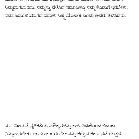
ನಿಮ್ಮದಾಗಬಾರದು. ನಮ್ಮನ್ನು ಬೆಳೆಸಿದ ಸಮಾಜಕ್ಕೂ ನಮ್ಮ ಕೊಡುಗೆ ಇರಬೇಕು.
ಸಮಾಜಮುಖಿಯಾಗದ ಬದುಕು ನಿಷ್ಪ್ರಯೋಜಕ ಎಂದು ಅವರು ತಿಳಿಸಿದರು.
ಮಾನವೀಯತೆ ನೈತಿಕತೆಯ ಮೌಲ್ಯಗಳನ್ನು ಅಳವಡಿಸಿಕೊಂಡ ಬದುಕು
ನಿಮ್ಮದಾಗಬೇಕು. ಆ ಮೂಲಕ ಈ ದೇಶವನ್ನು ಕಟ್ಟುವ ಕೆಲಸ ನಡೆಯುತ್ತದೆ