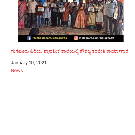
ಸುಗಟೂರು ಹಿರಿಯ ಪ್ರಾಥಮಿಕ ಶಾಲೆಯಲ್ಲಿ ಕೌಶಲ್ಯ ತರಬೇತಿ ಕಾರ್ಯಾಗಾರ
Date
January 19, 2021
In relation to
News