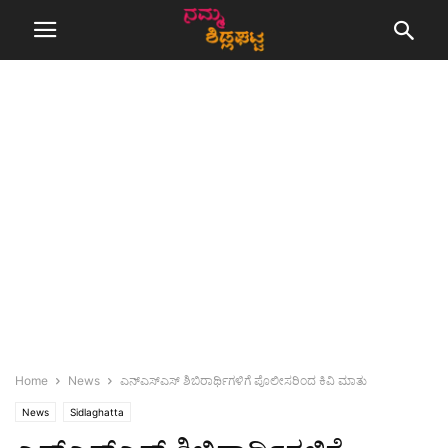
Home
News
ಎನ್‌ಎಸ್‌ಎಸ್ ಶಿಬಿರಾರ್ಥಿಗಳಿಗೆ ಪೊಲೀಸರಿಂದ ಕಿವಿ ಮಾತು
News
Sidlaghatta