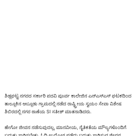
ಶಿಡ್ಲಘಟ್ಟ ನಗರದ ಸರ್ಕಾರಿ ಪದವಿ ಪೂರ್ವ ಕಾಲೇಜಿನ ಎನ್‌ಎಸ್‌ಎಸ್ ಘಟಕದಿಂದ
ತಾಲ್ಲೂಕಿನ ಅಬ್ಲೂಡು ಗ್ರಾಮದಲ್ಲಿ ನಡೆದ ರಾಷ್ಟ್ರೀಯ ಸ್ವಯಂ ಸೇವಾ ವಿಶೇಷ
ಶಿಬಿರದಲ್ಲಿ ನಗರ ಠಾಣೆಯ SI ಸತೀಶ್ ಮಾತನಾಡಿದರು.
ಹೇಗೋ ಜೀವನ ನಡೆಸುವುದಲ್ಲ, ಮಾನವೀಯ, ನೈತಿಕತೆಯ ಮೌಲ್ಯಗಳೊಂದಿಗೆ
ಬದುಕು ಸಾಗಿಸಬೇಕು. ಓದಿ ಉದ್ಯೋಗ ಪಡೆದು ಬದುಕು ಸಾಗಿಸುವ ಜೀವನ