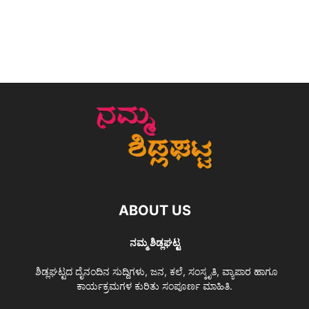
ABOUT US
ನಮ್ಮ ಶಿಡ್ಲಘಟ್ಟ
ಶಿಡ್ಲಘಟ್ಟದ ದೈನಂದಿನ ಸುದ್ದಿಗಳು, ಜನ, ಕಲೆ, ಸಂಸ್ಕೃತಿ, ವ್ಯಾಪಾರ ಹಾಗೂ
ಕಾರ್ಯಕ್ರಮಗಳ ಕುರಿತು ಸಂಪೂರ್ಣ ಮಾಹಿತಿ.