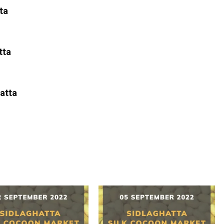
ta
tta
atta