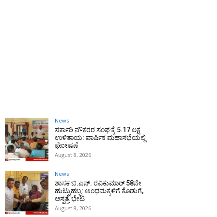
News
ಸರ್ಕಾರಿ ನೌಕರರ ಸಂಘಕ್ಕೆ ₹5.17 ಲಕ್ಷ
ಉಳಿತಾಯ: ವಾರ್ಷಿಕ ಮಹಾಸಭೆಯಲ್ಲಿ
ಘೋಷಣೆ
August 8, 2026
News
ಶಾಸಕ ಬಿ.ಎನ್. ರವಿಕುಮಾರ್ 58ನೇ
ಹುಟ್ಟುಹಬ್ಬ: ಅಂಧಮಕ್ಕಳಿಗೆ ಕೊಡುಗೆ,
ಆಸ್ಪತ್ರೆ ಭೇಟಿ
August 8, 2026