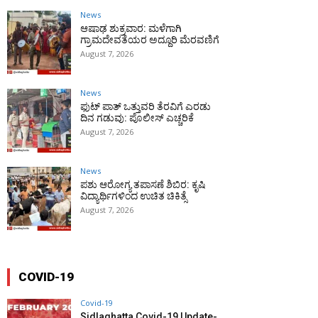
News
ಆಷಾಢ ಶುಕ್ರವಾರ: ಮಳೆಗಾಗಿ
ಗ್ರಾಮದೇವತೆಯರ ಅದ್ದೂರಿ ಮೆರವಣಿಗೆ
August 7, 2026
News
ಫುಟ್‌ ಪಾತ್ ಒತ್ತುವರಿ ತೆರವಿಗೆ ಎರಡು
ದಿನ ಗಡುವು: ಪೊಲೀಸ್ ಎಚ್ಚರಿಕೆ
August 7, 2026
News
ಪಶು ಆರೋಗ್ಯ ತಪಾಸಣೆ ಶಿಬಿರ: ಕೃಷಿ
ವಿದ್ಯಾರ್ಥಿಗಳಿಂದ ಉಚಿತ ಚಿಕಿತ್ಸೆ
August 7, 2026
COVID-19
Covid-19
Sidlaghatta Covid-19 Update-