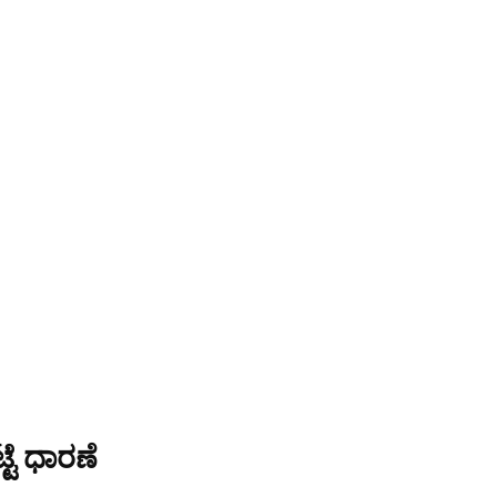
್ಟೆ ಧಾರಣೆ