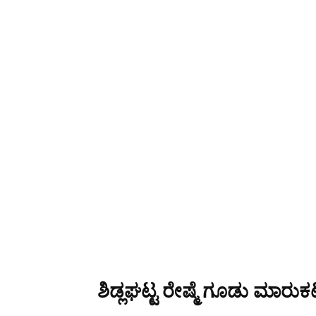
ಶಿಡ್ಲಘಟ್ಟ ರೇಷ್ಮೆ ಗೂಡು ಮಾರುಕಟ