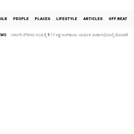
SILK
PEOPLE
PLACES
LIFESTYLE
ARTICLES
OFF BEAT
EWS
ಶಾಸಕ ಬಿ.ಎನ್. ರವಿಕುಮಾರ್ 58ನೇ ಹುಟ್ಟುಹಬ್ಬ: ಅಂಧಮಕ್ಕಳಿಗೆ ಕೊಡುಗೆ, ಆಸ್ಪತ್ರೆ ಭೇಟಿ