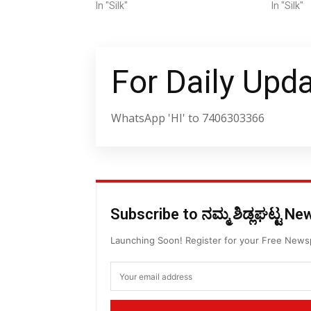
In "Silk"
In "Silk"
For Daily Upd
WhatsApp 'HI' to 7406303366
Subscribe to ನಮ್ಮ ಶಿಡ್ಲಘಟ್ಟ N
Launching Soon! Register for your Free New