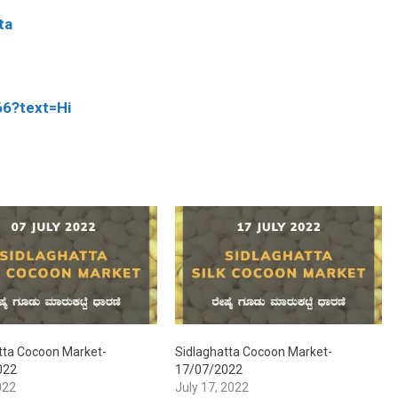
ta
66?text=Hi
tta Cocoon Market-
Sidlaghatta Cocoon Market-
022
17/07/2022
022
July 17, 2022