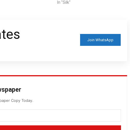
In "Silk"
ates
Join WhatsApp
ewspaper
spaper Copy Today.