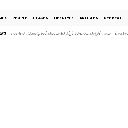
SILK
PEOPLE
PLACES
LIFESTYLE
ARTICLES
OFF BEAT
EWS
Sidlaghatta Silk Cocoon Market-06/08/2026