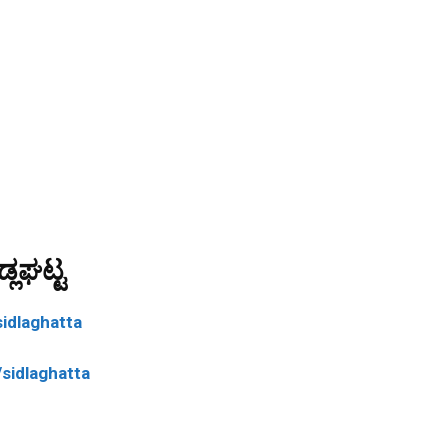
್ಲಘಟ್ಟ
idlaghatta
sidlaghatta