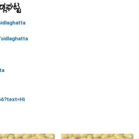
್ಲಘಟ್ಟ
idlaghatta
sidlaghatta
ta
66?text=Hi