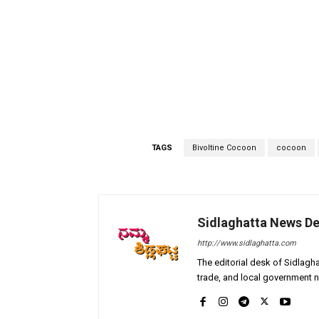
TAGS
Bivoltine Cocoon
cocoon
Sidlaghatta News D
http://www.sidlaghatta.com
The editorial desk of Sidlagha
trade, and local government n