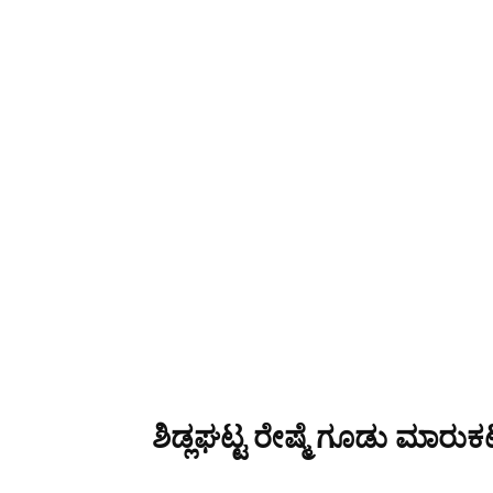
ಶಿಡ್ಲಘಟ್ಟ ರೇಷ್ಮೆ ಗೂಡು ಮಾರುಕಟ