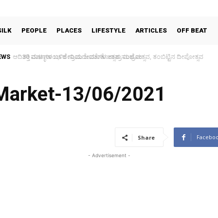
SILK
PEOPLE
PLACES
LIFESTYLE
ARTICLES
OFF BEAT
EWS
30 ವರ್ಷಗಳ ಬಳಿಕ ಗ್ರಾಮದೇವತೆಗಳ ಜಾತ್ರಾ ಮಹೋತ್ಸವ, ತಂಬಿಟ್ಟಿನ ದೀಪೋತ್ಸವ
 Market-13/06/2021
Facebo
Share
- Advertisement -