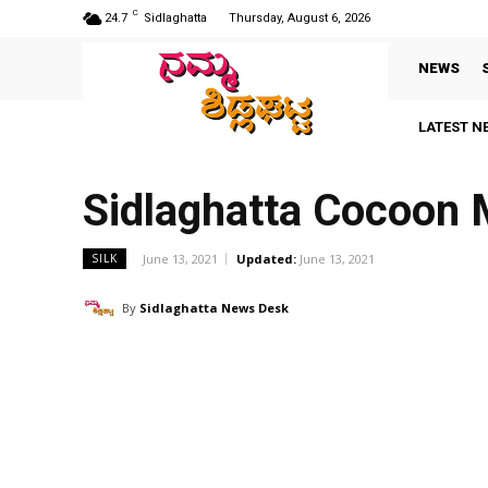
C
24.7
Sidlaghatta
Thursday, August 6, 2026
NEWS
LATEST N
Sidlaghatta Cocoon
June 13, 2021
Updated:
June 13, 2021
SILK
By
Sidlaghatta News Desk