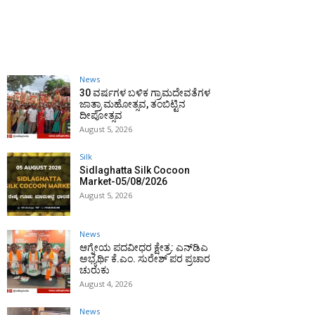
News
30 ವರ್ಷಗಳ ಬಳಿಕ ಗ್ರಾಮದೇವತೆಗಳ
ಜಾತ್ರಾ ಮಹೋತ್ಸವ, ತಂಬಿಟ್ಟಿನ
ದೀಪೋತ್ಸವ
August 5, 2026
Silk
Sidlaghatta Silk Cocoon
Market-05/08/2026
August 5, 2026
News
ಆಗ್ನೇಯ ಪದವೀಧರ ಕ್ಷೇತ್ರ: ಎನ್‌ಡಿಎ
ಅಭ್ಯರ್ಥಿ ಕೆ.ಎಂ. ಸುರೇಶ್ ಪರ ಪ್ರಚಾರ
ಚುರುಕು
August 4, 2026
News