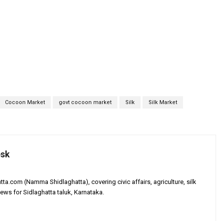
Cocoon Market
govt cocoon market
Silk
Silk Market
esk
tta.com (Namma Shidlaghatta), covering civic affairs, agriculture, silk
ews for Sidlaghatta taluk, Karnataka.