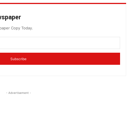
ewspaper
spaper Copy Today.
Subscribe
- Advertisement -