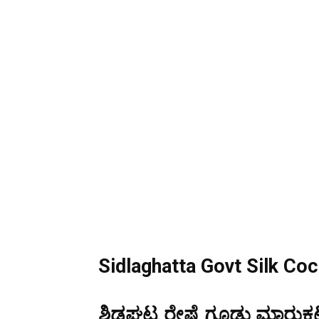
Sidlaghatta Govt Silk Co
ಶಿಡ್ಲಘಟ್ಟ ರೇಷ್ಮೆ ಗೂಡು ಮಾರುಕಟ