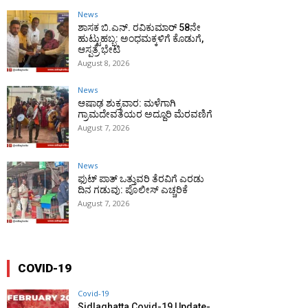
News
ಶಾಸಕ ಬಿ.ಎನ್. ರವಿಕುಮಾರ್ 58ನೇ
ಹುಟ್ಟುಹಬ್ಬ: ಅಂಧಮಕ್ಕಳಿಗೆ ಕೊಡುಗೆ,
ಆಸ್ಪತ್ರೆ ಭೇಟಿ
August 8, 2026
News
ಆಷಾಢ ಶುಕ್ರವಾರ: ಮಳೆಗಾಗಿ
ಗ್ರಾಮದೇವತೆಯರ ಅದ್ದೂರಿ ಮೆರವಣಿಗೆ
August 7, 2026
News
ಫುಟ್‌ ಪಾತ್ ಒತ್ತುವರಿ ತೆರವಿಗೆ ಎರಡು
ದಿನ ಗಡುವು: ಪೊಲೀಸ್ ಎಚ್ಚರಿಕೆ
August 7, 2026
COVID-19
Covid-19
Sidlaghatta Covid-19 Update-