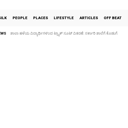
SILK
PEOPLE
PLACES
LIFESTYLE
ARTICLES
OFF BEAT
EWS
ಶಾಲಾ ಹಳೆಯ ವಿದ್ಯಾರ್ಥಿಗಳಿಂದ ಟ್ರ್ಯಾಕ್‌ ಸೂಟ್ ವಿತರಣೆ: ಸರ್ಕಾರಿ ಶಾಲೆಗೆ ಕೊಡುಗೆ
Sidlaghatta Silk Cocoon Market-08/08/2026