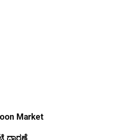
coon Market
್ಟೆ ಧಾರಣೆ