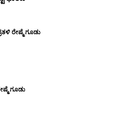
ತಳಿ ರೇಷ್ಮೆ ಗೂಡು
ೇಷ್ಮೆ ಗೂಡು