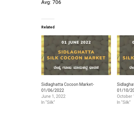
Avg: 706
Related
Sidlaghatta Cocoon Market-
Sidlagha
01/06/2022
01/10/2
June 1, 2022
October 
In "Silk"
In "Silk"