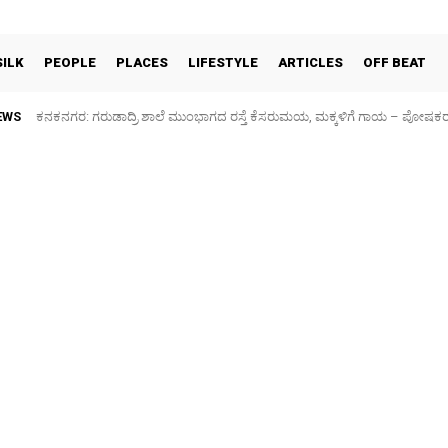
SILK
PEOPLE
PLACES
LIFESTYLE
ARTICLES
OFF BEAT
EWS
ಕನಕನಗರ: ಗರುಡಾದ್ರಿ ಶಾಲೆ ಮುಂಭಾಗದ ರಸ್ತೆ ಕೆಸರುಮಯ, ಮಕ್ಕಳಿಗೆ ಗಾಯ – ಪೋಷಕರ ಆಕ
Sidlaghatta Silk Cocoon Market-06/08/2026