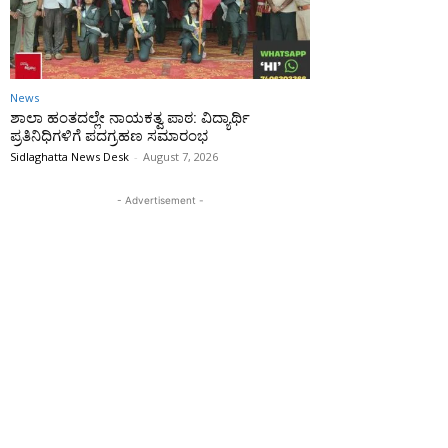
News
ಶಾಲಾ ಹಂತದಲ್ಲೇ ನಾಯಕತ್ವ ಪಾಠ: ವಿದ್ಯಾರ್ಥಿ
ಪ್ರತಿನಿಧಿಗಳಿಗೆ ಪದಗ್ರಹಣ ಸಮಾರಂಭ
Sidlaghatta News Desk
-
August 7, 2026
- Advertisement -