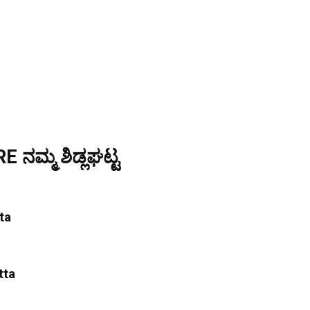
ನಮ್ಮ ಶಿಡ್ಲಘಟ್ಟ
ta
tta