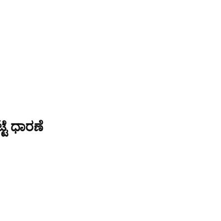
್ಟೆ ಧಾರಣೆ