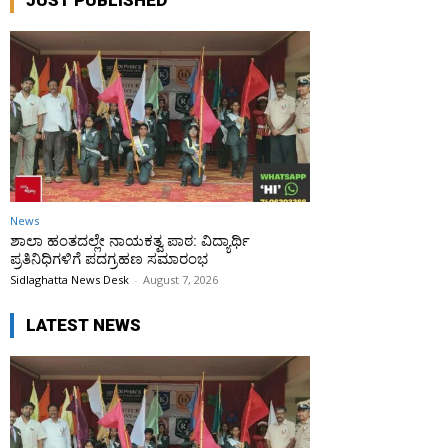
JUST PUBLISHED
News
ಶಾಲಾ ಹಂತದಲ್ಲೇ ನಾಯಕತ್ವ ಪಾಠ: ವಿದ್ಯಾರ್ಥಿ
ಪ್ರತಿನಿಧಿಗಳಿಗೆ ಪದಗ್ರಹಣ ಸಮಾರಂಭ
Sidlaghatta News Desk
-
August 7, 2026
LATEST NEWS