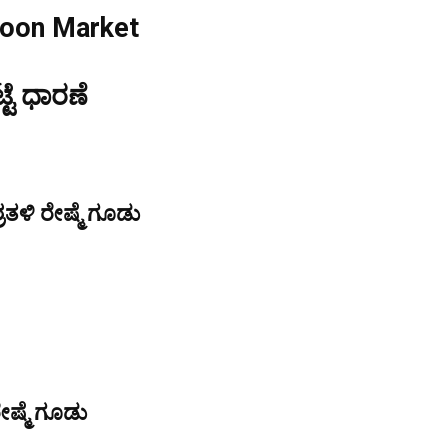
coon Market
್ಟೆ ಧಾರಣೆ
ತಳಿ ರೇಷ್ಮೆ ಗೂಡು
ೇಷ್ಮೆ ಗೂಡು