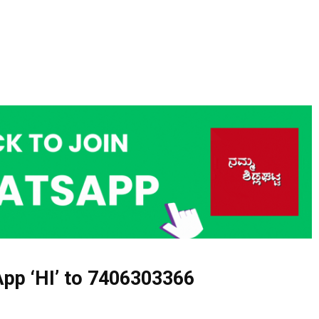
pp ‘HI’ to
7406303366