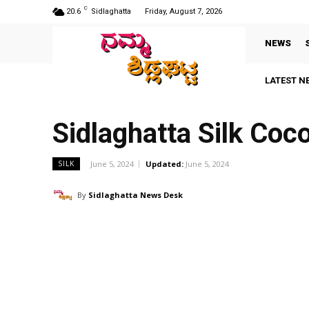
C
20.6
Sidlaghatta
Friday, August 7, 2026
NEWS
LATEST N
Sidlaghatta Silk Co
June 5, 2024
Updated:
June 5, 2024
SILK
By
Sidlaghatta News Desk