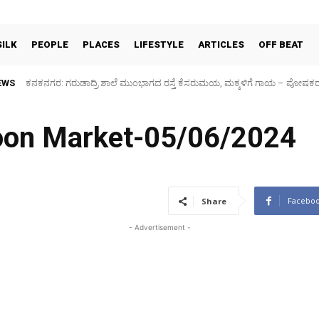
SILK
PEOPLE
PLACES
LIFESTYLE
ARTICLES
OFF BEAT
EWS
ಕನಕನಗರ: ಗರುಡಾದ್ರಿ ಶಾಲೆ ಮುಂಭಾಗದ ರಸ್ತೆ ಕೆಸರುಮಯ, ಮಕ್ಕಳಿಗೆ ಗಾಯ – ಪೋಷಕರ ಆ
Sidlaghatta Silk Cocoon Market-06/08/2026
coon Market-05/06/2024
Facebo
Share
- Advertisement -