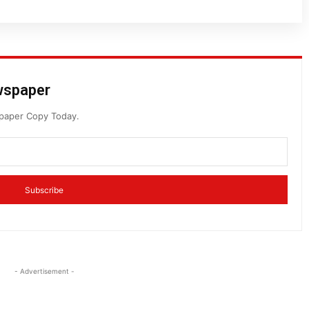
ewspaper
spaper Copy Today.
Subscribe
- Advertisement -