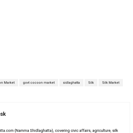
n Market
govt cocoon market
sidlaghatta
Silk
Silk Market
esk
tta.com (Namma Shidlaghatta), covering civic affairs, agriculture, silk