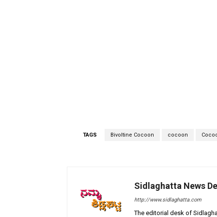
TAGS
Bivoltine Cocoon
cocoon
Cocoo
Sidlaghatta News D
http://www.sidlaghatta.com
The editorial desk of Sidlagha