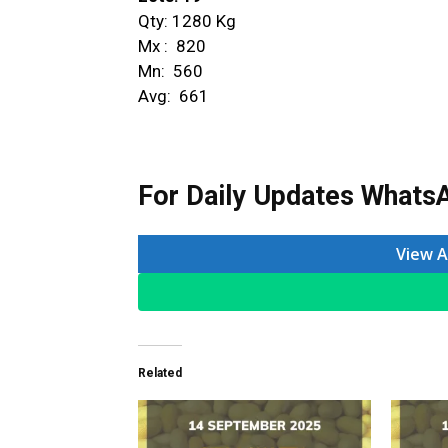
Qty: 1280 Kg
Mx : ₹ 820
Mn: ₹ 560
Avg: ₹ 661
For Daily Updates WhatsA
View A
Related