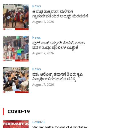
News
ಆಷಾಢ ಶುಕ್ರವಾರ: ಮಳೆಗಾಗಿ
ಗ್ರಾಮದೇವತೆಯರ ಅದ್ದೂರಿ ಮೆರವಣಿಗೆ
August 7, 2026
News
ಫುಟ್‌ ಪಾತ್ ಒತ್ತುವರಿ ತೆರವಿಗೆ ಎರಡು
ದಿನ ಗಡುವು: ಪೊಲೀಸ್ ಎಚ್ಚರಿಕೆ
August 7, 2026
News
ಪಶು ಆರೋಗ್ಯ ತಪಾಸಣೆ ಶಿಬಿರ: ಕೃಷಿ
ವಿದ್ಯಾರ್ಥಿಗಳಿಂದ ಉಚಿತ ಚಿಕಿತ್ಸೆ
August 7, 2026
COVID-19
Covid-19
Sidlaghatta Covid-19 Update-