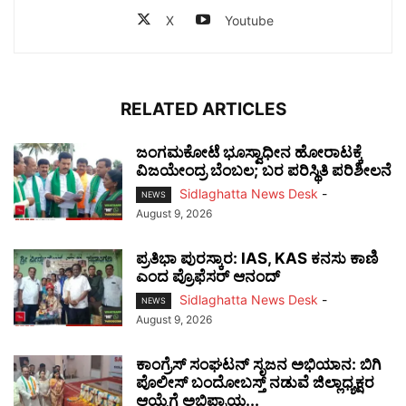
X
Youtube
RELATED ARTICLES
ಜಂಗಮಕೋಟೆ ಭೂಸ್ವಾಧೀನ ಹೋರಾಟಕ್ಕೆ
ವಿಜಯೇಂದ್ರ ಬೆಂಬಲ; ಬರ ಪರಿಸ್ಥಿತಿ ಪರಿಶೀಲನೆ
Sidlaghatta News Desk
-
NEWS
August 9, 2026
ಪ್ರತಿಭಾ ಪುರಸ್ಕಾರ: IAS, KAS ಕನಸು ಕಾಣಿ
ಎಂದ ಪ್ರೊಫೆಸರ್ ಆನಂದ್
Sidlaghatta News Desk
-
NEWS
August 9, 2026
ಕಾಂಗ್ರೆಸ್ ಸಂಘಟನ್ ಸೃಜನ ಅಭಿಯಾನ: ಬಿಗಿ
ಪೊಲೀಸ್ ಬಂದೋಬಸ್ತ್ ನಡುವೆ ಜಿಲ್ಲಾಧ್ಯಕ್ಷರ
ಆಯ್ಕೆಗೆ ಅಭಿಪ್ರಾಯ...