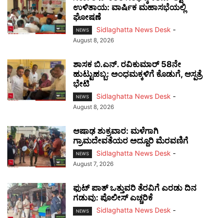
ಉಳಿತಾಯ: ವಾರ್ಷಿಕ ಮಹಾಸಭೆಯಲ್ಲಿ
ಘೋಷಣೆ
Sidlaghatta News Desk
-
NEWS
August 8, 2026
ಶಾಸಕ ಬಿ.ಎನ್. ರವಿಕುಮಾರ್ 58ನೇ
ಹುಟ್ಟುಹಬ್ಬ: ಅಂಧಮಕ್ಕಳಿಗೆ ಕೊಡುಗೆ, ಆಸ್ಪತ್ರೆ
ಭೇಟಿ
Sidlaghatta News Desk
-
NEWS
August 8, 2026
ಆಷಾಢ ಶುಕ್ರವಾರ: ಮಳೆಗಾಗಿ
ಗ್ರಾಮದೇವತೆಯರ ಅದ್ದೂರಿ ಮೆರವಣಿಗೆ
Sidlaghatta News Desk
-
NEWS
August 7, 2026
ಫುಟ್‌ ಪಾತ್ ಒತ್ತುವರಿ ತೆರವಿಗೆ ಎರಡು ದಿನ
ಗಡುವು: ಪೊಲೀಸ್ ಎಚ್ಚರಿಕೆ
Sidlaghatta News Desk
-
NEWS