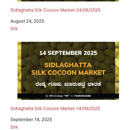
Sidlaghatta Silk Cocoon Market-24/08/2025
Date
August 24, 2025
In relation to
Silk
Sidlaghatta Silk Cocoon Market-14/09/2025
Date
September 14, 2025
In relation to
Silk