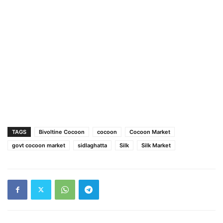
TAGS
Bivoltine Cocoon
cocoon
Cocoon Market
govt cocoon market
sidlaghatta
Silk
Silk Market