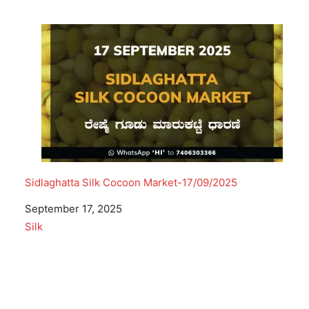
Sidlaghatta Silk Cocoon Market-17/09/2025
Date
September 17, 2025
In relation to
Silk