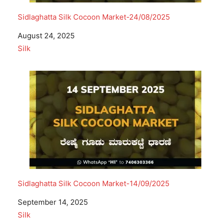
Sidlaghatta Silk Cocoon Market-24/08/2025
Date
August 24, 2025
In relation to
Silk
Sidlaghatta Silk Cocoon Market-14/09/2025
Date
September 14, 2025
In relation to
Silk