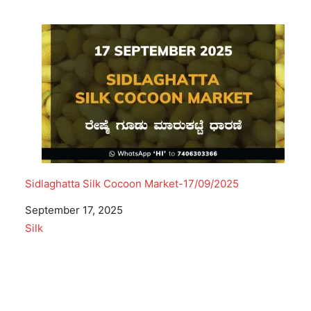
Sidlaghatta Silk Cocoon Market-17/09/2025
Date
September 17, 2025
In relation to
Silk