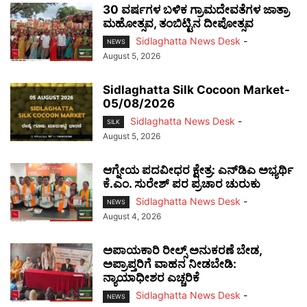
30 ವರ್ಷಗಳ ಬಳಿಕ ಗ್ರಾಮದೇವತೆಗಳ ಜಾತ್ರಾ
ಮಹೋತ್ಸವ, ತಂಬಿಟ್ಟಿನ ದೀಪೋತ್ಸವ
Sidlaghatta News Desk
-
NEWS
August 5, 2026
Sidlaghatta Silk Cocoon Market-
05/08/2026
Sidlaghatta News Desk
-
SILK
August 5, 2026
ಆಗ್ನೇಯ ಪದವೀಧರ ಕ್ಷೇತ್ರ: ಎನ್‌ಡಿಎ ಅಭ್ಯರ್ಥಿ
ಕೆ.ಎಂ. ಸುರೇಶ್ ಪರ ಪ್ರಚಾರ ಚುರುಕು
Sidlaghatta News Desk
-
NEWS
August 4, 2026
ಅಪಾಯಕಾರಿ ರೀಲ್ಸ್ ಅನುಕರಣೆ ಬೇಡ,
ಅಪ್ರಾಪ್ತರಿಗೆ ವಾಹನ ನೀಡಬೇಡಿ:
ನ್ಯಾಯಾಧೀಶರ ಎಚ್ಚರಿಕೆ
Sidlaghatta News Desk
-
NEWS