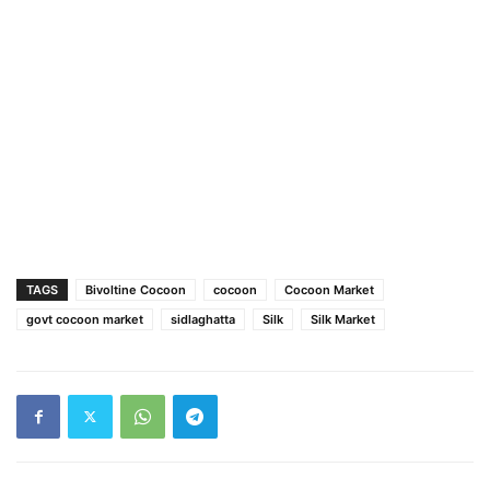
TAGS
Bivoltine Cocoon
cocoon
Cocoon Market
govt cocoon market
sidlaghatta
Silk
Silk Market