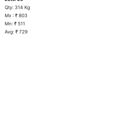
Qty: 314 Kg
Mx : ₹ 803
Mn: ₹ 511
Avg: ₹ 729