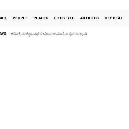
SILK
PEOPLE
PLACES
LIFESTYLE
ARTICLES
OFF BEAT
EWS
ಆದಿಶಕ್ತಿ ಮಳ್ಳೂರಾಂಭ ದೇವಿಯ ಜಯಂತೋತ್ಸವ ಸಂಭ್ರಮ