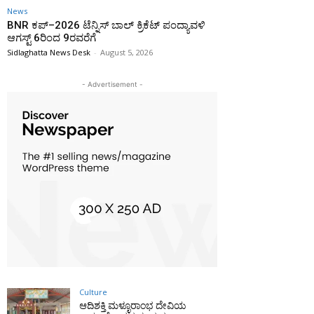
News
BNR ಕಪ್–2026 ಟೆನ್ನಿಸ್ ಬಾಲ್ ಕ್ರಿಕೆಟ್ ಪಂದ್ಯಾವಳಿ
ಆಗಸ್ಟ್ 6ರಿಂದ 9ರವರೆಗೆ
Sidlaghatta News Desk
-
August 5, 2026
- Advertisement -
Culture
ಆದಿಶಕ್ತಿ ಮಳ್ಳೂರಾಂಭ ದೇವಿಯ