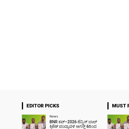
EDITOR PICKS
MUST 
News
BNR ಕಪ್–2026 ಟೆನ್ನಿಸ್ ಬಾಲ್
ಕ್ರಿಕೆಟ್ ಪಂದ್ಯಾವಳಿ ಆಗಸ್ಟ್ 6ರಿಂದ