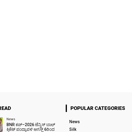
READ
POPULAR CATEGORIES
News
News
BNR ಕಪ್–2026 ಟೆನ್ನಿಸ್ ಬಾಲ್
ಕ್ರಿಕೆಟ್ ಪಂದ್ಯಾವಳಿ ಆಗಸ್ಟ್ 6ರಿಂದ
Silk