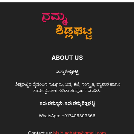
ABOUT US
ನಮ್ಮ ಶಿಡ್ಲಘಟ್ಟ
ಶಿಡ್ಲಘಟ್ಟದ ದೈನಂದಿನ ಸುದ್ದಿಗಳು, ಜನ, ಕಲೆ, ಸಂಸ್ಕೃತಿ, ವ್ಯಾಪಾರ ಹಾಗೂ
ಕಾರ್ಯಕ್ರಮಗಳ ಕುರಿತು ಸಂಪೂರ್ಣ ಮಾಹಿತಿ.
ಇದು ನಮ್ಮೂರು, ಇದು ನಮ್ಮ ಶಿಡ್ಲಘಟ್ಟ
WhatsApp:
+917406303366
Contact us:
hisidlaghatta@gmail.com