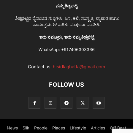
ನಮ್ಮ ಶಿಡ್ಲಘಟ್ಟ
ಶಿಡ್ಲಘಟ್ಟದ ದೈನಂದಿನ ಸುದ್ದಿಗಳು, ಜನ, ಕಲೆ, ಸಂಸ್ಕೃತಿ, ವ್ಯಾಪಾರ ಹಾಗೂ
ಕಾರ್ಯಕ್ರಮಗಳ ಕುರಿತು ಸಂಪೂರ್ಣ ಮಾಹಿತಿ.
ಇದು ನಮ್ಮೂರು, ಇದು ನಮ್ಮ ಶಿಡ್ಲಘಟ್ಟ
WhatsApp:
+917406303366
Contact us:
hisidlaghatta@gmail.com
FOLLOW US
News
Silk
People
Places
Lifestyle
Articles
Off Beat