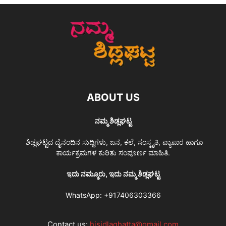
ABOUT US
ನಮ್ಮ ಶಿಡ್ಲಘಟ್ಟ
ಶಿಡ್ಲಘಟ್ಟದ ದೈನಂದಿನ ಸುದ್ದಿಗಳು, ಜನ, ಕಲೆ, ಸಂಸ್ಕೃತಿ, ವ್ಯಾಪಾರ ಹಾಗೂ
ಕಾರ್ಯಕ್ರಮಗಳ ಕುರಿತು ಸಂಪೂರ್ಣ ಮಾಹಿತಿ.
ಇದು ನಮ್ಮೂರು, ಇದು ನಮ್ಮ ಶಿಡ್ಲಘಟ್ಟ
WhatsApp:
+917406303366
Contact us:
hisidlaghatta@gmail.com