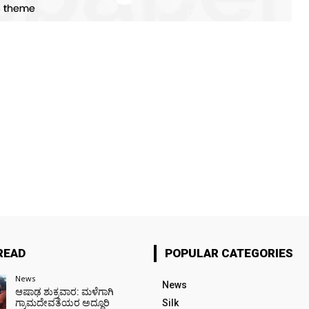
READ
POPULAR CATEGORIES
News
News
ಆಷಾಢ ಶುಕ್ರವಾರ: ಮಳೆಗಾಗಿ
ಗ್ರಾಮದೇವತೆಯರ ಅದ್ದೂರಿ
Silk