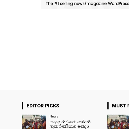
EDITOR PICKS
MUST 
News
ಆಷಾಢ ಶುಕ್ರವಾರ: ಮಳೆಗಾಗಿ
ಗ್ರಾಮದೇವತೆಯರ ಅದ್ದೂರಿ