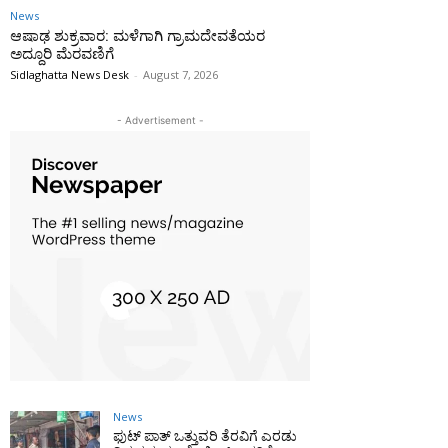
News
ಆಷಾಢ ಶುಕ್ರವಾರ: ಮಳೆಗಾಗಿ ಗ್ರಾಮದೇವತೆಯರ
ಅದ್ದೂರಿ ಮೆರವಣಿಗೆ
Sidlaghatta News Desk
-
August 7, 2026
- Advertisement -
News
ಫುಟ್‌ ಪಾತ್ ಒತ್ತುವರಿ ತೆರವಿಗೆ ಎರಡು