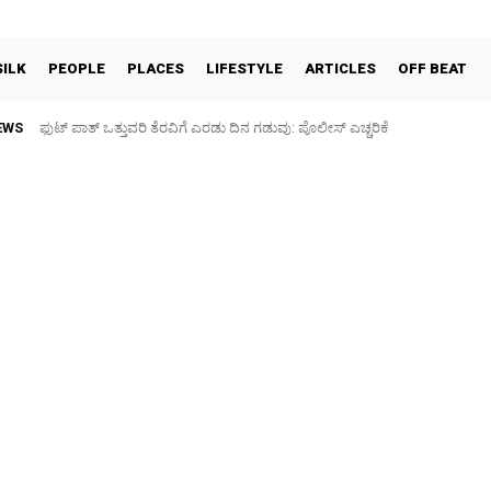
SILK
PEOPLE
PLACES
LIFESTYLE
ARTICLES
OFF BEAT
EWS
ಫುಟ್‌ ಪಾತ್ ಒತ್ತುವರಿ ತೆರವಿಗೆ ಎರಡು ದಿನ ಗಡುವು: ಪೊಲೀಸ್ ಎಚ್ಚರಿಕೆ