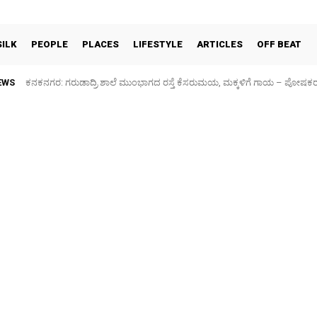
SILK
PEOPLE
PLACES
LIFESTYLE
ARTICLES
OFF BEAT
EWS
ಕನಕನಗರ: ಗರುಡಾದ್ರಿ ಶಾಲೆ ಮುಂಭಾಗದ ರಸ್ತೆ ಕೆಸರುಮಯ, ಮಕ್ಕಳಿಗೆ ಗಾಯ – ಪೋಷಕ