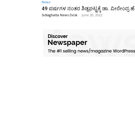
News
49 ವರ್ಷಗಳ ನಂತರ ಶಿಡ್ಲಘಟ್ಟಕ್ಕೆ ಡಾ. ವೀರೇಂದ್ರ ಹೆಗ
Sidlaghatta News Desk
-
June 20, 2022