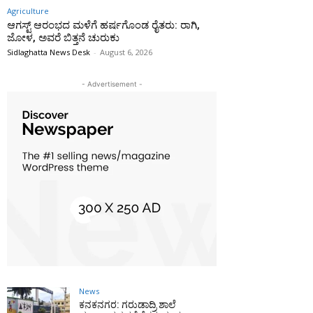
Agriculture
ಆಗಸ್ಟ್ ಆರಂಭದ ಮಳೆಗೆ ಹರ್ಷಗೊಂಡ ರೈತರು: ರಾಗಿ,
ಜೋಳ, ಅವರೆ ಬಿತ್ತನೆ ಚುರುಕು
Sidlaghatta News Desk
-
August 6, 2026
- Advertisement -
News
ಕನಕನಗರ: ಗರುಡಾದ್ರಿ ಶಾಲೆ