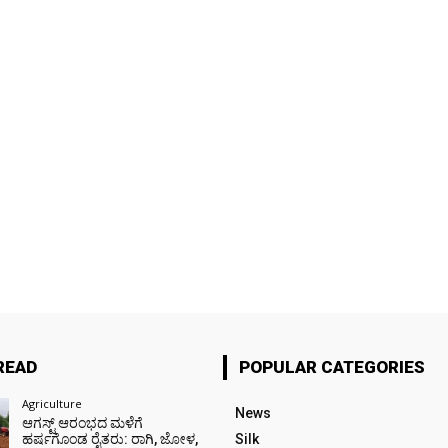
READ
POPULAR CATEGORIES
Agriculture
News
ಆಗಸ್ಟ್ ಆರಂಭದ ಮಳೆಗೆ
ಹರ್ಷಗೊಂಡ ರೈತರು: ರಾಗಿ, ಜೋಳ,
Silk