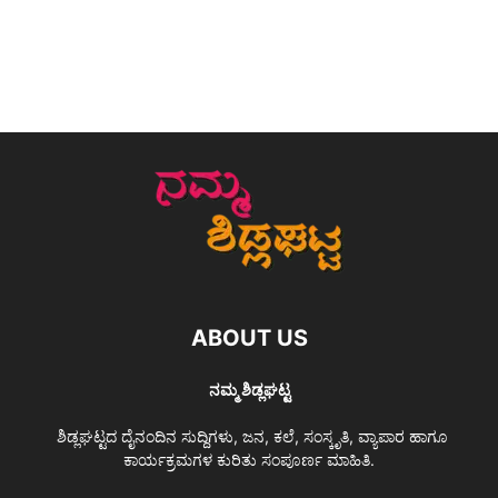
ABOUT US
ನಮ್ಮ ಶಿಡ್ಲಘಟ್ಟ
ಶಿಡ್ಲಘಟ್ಟದ ದೈನಂದಿನ ಸುದ್ದಿಗಳು, ಜನ, ಕಲೆ, ಸಂಸ್ಕೃತಿ, ವ್ಯಾಪಾರ ಹಾಗೂ
ಕಾರ್ಯಕ್ರಮಗಳ ಕುರಿತು ಸಂಪೂರ್ಣ ಮಾಹಿತಿ.