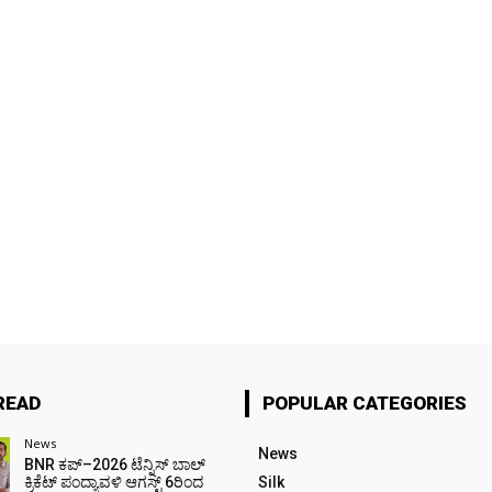
READ
POPULAR CATEGORIES
News
News
BNR ಕಪ್–2026 ಟೆನ್ನಿಸ್ ಬಾಲ್
ಕ್ರಿಕೆಟ್ ಪಂದ್ಯಾವಳಿ ಆಗಸ್ಟ್ 6ರಿಂದ
Silk