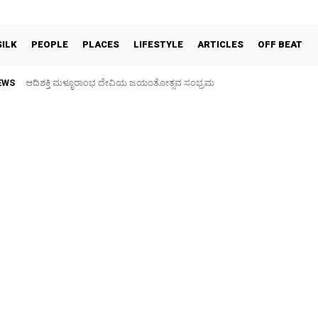
SILK
PEOPLE
PLACES
LIFESTYLE
ARTICLES
OFF BEAT
EWS
ಆದಿಶಕ್ತಿ ಮಳ್ಳೂರಾಂಭ ದೇವಿಯ ಜಯಂತೋತ್ಸವ ಸಂಭ್ರಮ