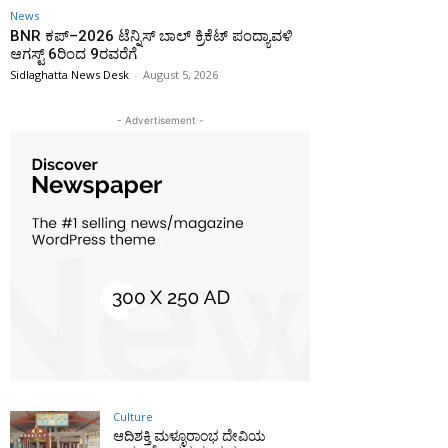
News
BNR ಕಪ್–2026 ಟೆನ್ನಿಸ್ ಬಾಲ್ ಕ್ರಿಕೆಟ್ ಪಂದ್ಯಾವಳಿ
ಆಗಸ್ಟ್ 6ರಿಂದ 9ರವರೆಗೆ
Sidlaghatta News Desk
-
August 5, 2026
- Advertisement -
Culture
ಆದಿಶಕ್ತಿ ಮಳ್ಳೂರಾಂಭ ದೇವಿಯ