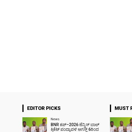
EDITOR PICKS
MUST 
News
BNR ಕಪ್–2026 ಟೆನ್ನಿಸ್ ಬಾಲ್
ಕ್ರಿಕೆಟ್ ಪಂದ್ಯಾವಳಿ ಆಗಸ್ಟ್ 6ರಿಂದ