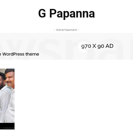
G Papanna
- Advertisement -