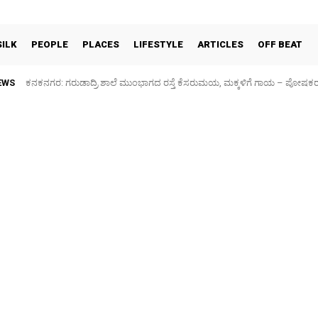
SILK
PEOPLE
PLACES
LIFESTYLE
ARTICLES
OFF BEAT
EWS
ಕನಕನಗರ: ಗರುಡಾದ್ರಿ ಶಾಲೆ ಮುಂಭಾಗದ ರಸ್ತೆ ಕೆಸರುಮಯ, ಮಕ್ಕಳಿಗೆ ಗಾಯ – ಪೋಷಕ