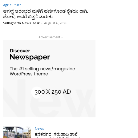
Agriculture
ಆಗಸ್ಟ್ ಆರಂಭದ ಮಳೆಗೆ ಹರ್ಷಗೊಂಡ ರೈತರು: ರಾಗಿ,
ಜೋಳ, ಅವರೆ ಬಿತ್ತನೆ ಚುರುಕು
Sidlaghatta News Desk
-
August 6, 2026
- Advertisement -
News
ಕನಕನಗರ: ಗರುಡಾದ್ರಿ ಶಾಲೆ