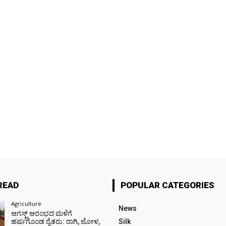
READ
POPULAR CATEGORIES
Agriculture
News
ಆಗಸ್ಟ್ ಆರಂಭದ ಮಳೆಗೆ
ಹರ್ಷಗೊಂಡ ರೈತರು: ರಾಗಿ, ಜೋಳ,
Silk