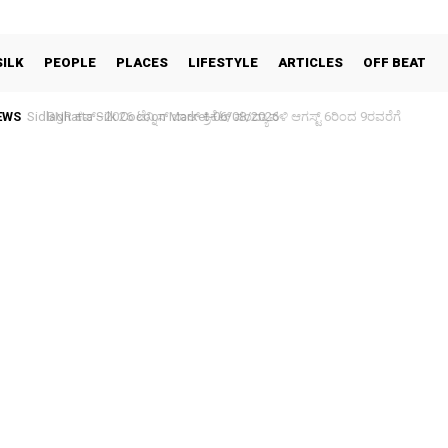
SILK
PEOPLE
PLACES
LIFESTYLE
ARTICLES
OFF BEAT
EWS
Sidlaghatta Silk Cocoon Market-06/08/2026
BNR ಕಪ್–2026 ಟೆನ್ನಿಸ್ ಬಾಲ್ ಕ್ರಿಕೆಟ್ ಪಂದ್ಯಾವಳಿ ಆಗಸ್ಟ್ 6ರಿಂದ 9ರವರೆಗೆ