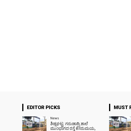
EDITOR PICKS
MUST 
News
ಶಿಡ್ಲಘಟ್ಟ: ಗರುಡಾದ್ರಿ ಶಾಲೆ
ಮುಂಭಾಗದ ರಸ್ತೆ ಕೆಸರುಮಯ,