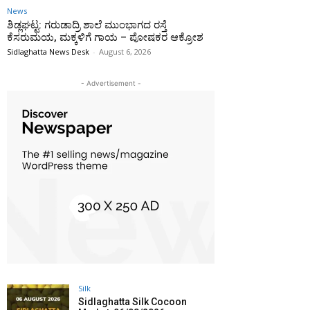
News
ಶಿಡ್ಲಘಟ್ಟ: ಗರುಡಾದ್ರಿ ಶಾಲೆ ಮುಂಭಾಗದ ರಸ್ತೆ
ಕೆಸರುಮಯ, ಮಕ್ಕಳಿಗೆ ಗಾಯ – ಪೋಷಕರ ಆಕ್ರೋಶ
Sidlaghatta News Desk
-
August 6, 2026
- Advertisement -
Silk
Sidlaghatta Silk Cocoon