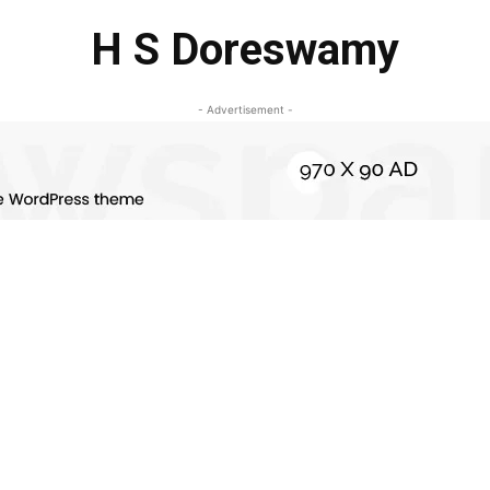
H S Doreswamy
- Advertisement -