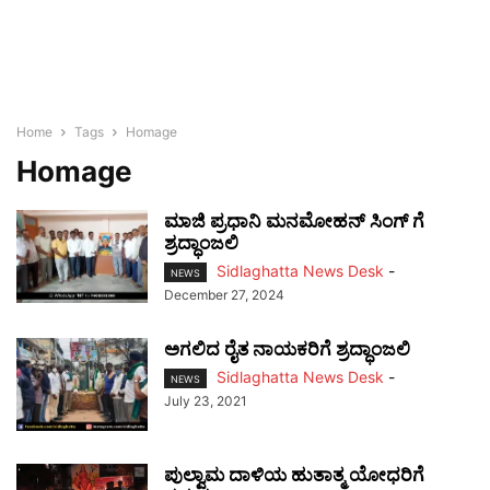
Home
Tags
Homage
Homage
ಮಾಜಿ ಪ್ರಧಾನಿ ಮನಮೋಹನ್ ಸಿಂಗ್ ಗೆ
ಶ್ರದ್ಧಾಂಜಲಿ
Sidlaghatta News Desk
-
NEWS
December 27, 2024
ಅಗಲಿದ ರೈತ ನಾಯಕರಿಗೆ ಶ್ರದ್ಧಾಂಜಲಿ
Sidlaghatta News Desk
-
NEWS
July 23, 2021
ಪುಲ್ವಾಮ ದಾಳಿಯ ಹುತಾತ್ಮ ಯೋಧರಿಗೆ