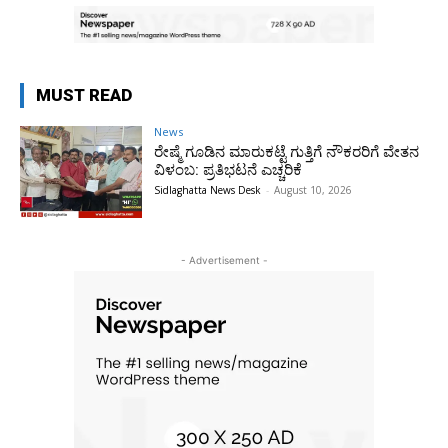
MUST READ
News
ರೇಷ್ಮೆ ಗೂಡಿನ ಮಾರುಕಟ್ಟೆ ಗುತ್ತಿಗೆ ನೌಕರರಿಗೆ ವೇತನ
ವಿಳಂಬ: ಪ್ರತಿಭಟನೆ ಎಚ್ಚರಿಕೆ
Sidlaghatta News Desk
-
August 10, 2026
- Advertisement -