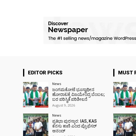
EDITOR PICKS
MUST 
News
ಜಂಗಮಕೋಟೆ ಭೂಸ್ವಾಧೀನ
ಹೋರಾಟಕ್ಕೆ ವಿಜಯೇಂದ್ರ ಬೆಂಬಲ;
ಬರ ಪರಿಸ್ಥಿತಿ ಪರಿಶೀಲನೆ
August 9, 2026
News
ಪ್ರತಿಭಾ ಪುರಸ್ಕಾರ: IAS, KAS
ಕನಸು ಕಾಣಿ ಎಂದ ಪ್ರೊಫೆಸರ್
ಆನಂದ್