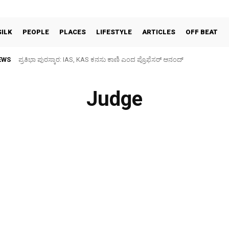
SILK
PEOPLE
PLACES
LIFESTYLE
ARTICLES
OFF BEAT
EWS
ಪ್ರತಿಭಾ ಪುರಸ್ಕಾರ: IAS, KAS ಕನಸು ಕಾಣಿ ಎಂದ ಪ್ರೊಫೆಸರ್ ಆನಂದ್
Judge