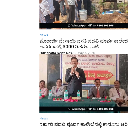
News
ಮೊರಾರ್ಜಿ ದೇಸಾಯಿ ವಸತಿ ಪದವಿ ಪೂರ್ವ ಕಾಲೇಜ
ಆವರಣದಲ್ಲಿ 3000 ಗಿಡಗಳ ನಾಟಿ
Sidlaghatta News Desk
-
May 3, 2026
News
ಸರ್ಕಾರಿ ಪದವಿ ಪೂರ್ವ ಕಾಲೇಜಿನಲ್ಲಿ ಕಾನೂನು ಅರ