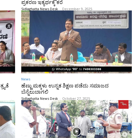
ಪ್ರಕರಣ ಇತ್ಯರ್ಥಕ್ಕೆ ಕರೆ
Sidlaghatta News Desk
-
December 9, 2025
News
್ಯತೆ
ಹೆಣ್ಣು ಮಕ್ಕಳು ಉನ್ನತ ಶಿಕ್ಷಣ ಪಡೆದು ಸಮಾಜದ
ಬೆನ್ನೆಲುಬಾಗಲಿ
Sidlaghatta News Desk
-
October 27, 2025