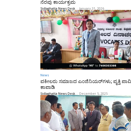
ನೆರವು ಕಾರ್ಯಕ್ರಮ
Sidlaghatta News Desk
-
January 31, 2026
News
ವಕೀಲರು ಸಮಾಜದ ಎಂಜಿನಿಯರ್‌ಗಳು; ವೃತ್ತಿ ಪಾವಿತ್ರ
ಕಾಪಾಡಿ
Sidlaghatta News Desk
-
December 5, 2025