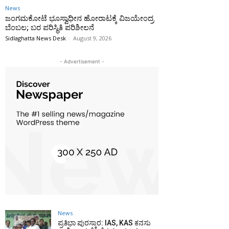
News
ಜಂಗಮಕೋಟೆ ಭೂಸ್ವಾಧೀನ ಹೋರಾಟಕ್ಕೆ ವಿಜಯೇಂದ್ರ
ಬೆಂಬಲ; ಬರ ಪರಿಸ್ಥಿತಿ ಪರಿಶೀಲನೆ
Sidlaghatta News Desk
-
August 9, 2026
- Advertisement -
News
ಪ್ರತಿಭಾ ಪುರಸ್ಕಾರ: IAS, KAS ಕನಸು