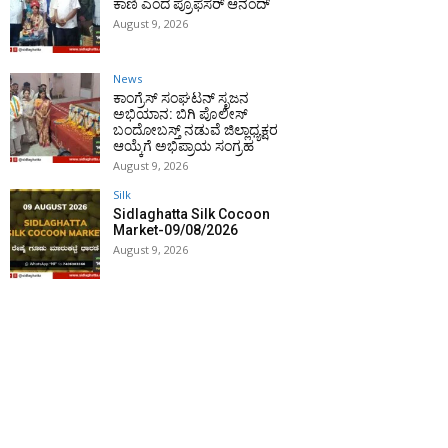
ಕಾಣಿ ಎಂದ ಪ್ರೊಫೆಸರ್ ಆನಂದ್
August 9, 2026
News
ಕಾಂಗ್ರೆಸ್ ಸಂಘಟನ್ ಸೃಜನ
ಅಭಿಯಾನ: ಬಿಗಿ ಪೊಲೀಸ್
ಬಂದೋಬಸ್ತ್ ನಡುವೆ ಜಿಲ್ಲಾಧ್ಯಕ್ಷರ
ಆಯ್ಕೆಗೆ ಅಭಿಪ್ರಾಯ ಸಂಗ್ರಹ
August 9, 2026
Silk
Sidlaghatta Silk Cocoon
Market-09/08/2026
August 9, 2026