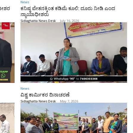
News
ಾಧೀಶರ
ಕನಿಷ್ಠ ವೇತನಕ್ಕಿಂತ ಕಡಿಮೆ ಕೂಲಿ: ದೂರು ನೀಡಿ ಎಂದ
ನ್ಯಾಯಾಧೀಶರು
Sidlaghatta News Desk
-
July 16, 2026
News
ವಿಶ್ವ ಕಾರ್ಮಿಕರ ದಿನಾಚರಣೆ
Sidlaghatta News Desk
-
May 7, 2026