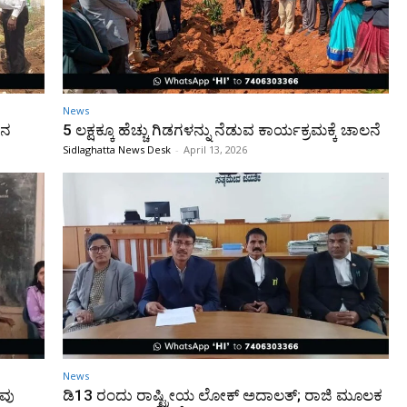
News
ಿನ
5 ಲಕ್ಷಕ್ಕೂ ಹೆಚ್ಚು ಗಿಡಗಳನ್ನು ನೆಡುವ ಕಾರ್ಯಕ್ರಮಕ್ಕೆ ಚಾಲನೆ
Sidlaghatta News Desk
-
April 13, 2026
News
ಿವು
ಡಿ13 ರಂದು ರಾಷ್ಟ್ರೀಯ ಲೋಕ್ ಅದಾಲತ್; ರಾಜಿ ಮೂಲಕ