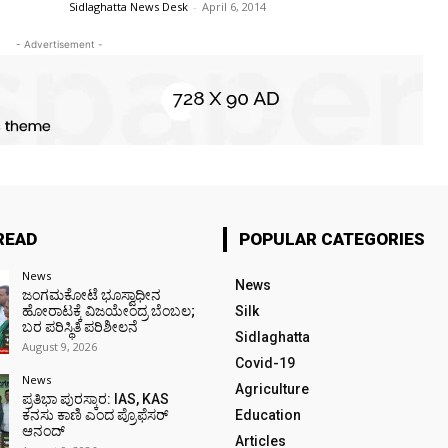
Sidlaghatta News Desk
-
April 6, 2014
- Advertisement -
READ
POPULAR CATEGORIES
News
News
ಜಂಗಮಕೋಟೆ ಭೂಸ್ವಾಧೀನ
ಹೋರಾಟಕ್ಕೆ ವಿಜಯೇಂದ್ರ ಬೆಂಬಲ;
Silk
ಬರ ಪರಿಸ್ಥಿತಿ ಪರಿಶೀಲನೆ
Sidlaghatta
August 9, 2026
Covid-19
News
Agriculture
ಪ್ರತಿಭಾ ಪುರಸ್ಕಾರ: IAS, KAS
ಕನಸು ಕಾಣಿ ಎಂದ ಪ್ರೊಫೆಸರ್
Education
ಆನಂದ್
Articles