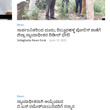
News
ಸಾರ್ವಜನಿಕರಿಂದ ದೂರು; ದಿಬ್ಬೂರಹಳ್ಳಿ ಪೋಲಿಸ್ ಠಾಣೆಗೆ
ಜಿಲ್ಲಾ ನ್ಯಾಯಾಧೀಶರ ದಿಡೀರ್ ಭೇಟಿ
Sidlaghatta News Desk
-
June 12, 2022
News
ನ್ಯಾಯಾಧೀಶರಾಗಿ ಆಯ್ಕೆಯಾದ
ಬಿ.ಎನ್.ರಮೇಶ್‌ಬಾಬುರವರಿಗೆ ಸನ್ಮಾನ