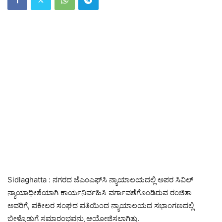
Sidlaghatta : ನಗರದ ಜೆಎಂಎಫ್‌ಸಿ ನ್ಯಾಯಾಲಯದಲ್ಲಿ ಅಪರ ಸಿವಿಲ್
ನ್ಯಾಯಾಧೀಶೆಯಾಗಿ ಕಾರ್ಯನಿರ್ವಹಿಸಿ ವರ್ಗಾವಣೆಗೊಂಡಿರುವ ರಂಜಿತಾ
ಅವರಿಗೆ, ವಕೀಲರ ಸಂಘದ ವತಿಯಿಂದ ನ್ಯಾಯಾಲಯದ ಸಭಾಂಗಣದಲ್ಲಿ
ಬೀಳ್ಕೊಡುಗೆ ಸಮಾರಂಭವನ್ನು ಆಯೋಜಿಸಲಾಗಿತ್ತು.