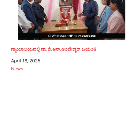
ನ್ಯಾಯಾಲಯದಲ್ಲಿ ಡಾ.ಬಿ.ಆರ್.ಅಂಬೇಡ್ಕರ್ ಜಯಂತಿ
Date
April 16, 2025
In relation to
News