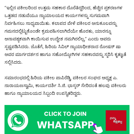
“ಇಲ್ಲಿನ ವಕೀಲರಿಂದ ಉತ್ತಮ ಸಹಕಾರ ದೊರೆತಿದ್ದರಿಂದ, ಹೆಚ್ಚಿನ ಪ್ರಕರಣಗಳ
ಒತ್ತಡದ ನಡುವೆಯೂ ನ್ಯಾಯಾಲಯದ ಕಾರ್ಯಗಳನ್ನು ಸುಗಮವಾಗಿ
ನಿರ್ವಹಿಸಲು ಸಾಧ್ಯವಾಯಿತು. ಕಲಾಪದ ವೇಳೆ ವಕೀಲರ ಅನುಕೂಲವನ್ನು
ಗಮನದಲ್ಲಿಟ್ಟುಕೊಂಡೇ ಕ್ರಮವಹಿಸಲಾಗಿದೆಯೇ ಹೊರತು, ಯಾರನ್ನೂ
ಅನಾವಶ್ಯಕವಾಗಿ ಕಾಯಿಸುವ ಉದ್ದೇಶ ನಮಗಿರಲಿಲ್ಲ,” ಎಂದು ಅವರು
ಸ್ಪಷ್ಟಪಡಿಸಿದರು. ಜೊತೆಗೆ, ಹಿರಿಯ ಸಿವಿಲ್ ನ್ಯಾಯಾಧೀಶರಾದ ರೋಷನ್ ಷಾ
ಅವರ ಮಾರ್ಗದರ್ಶನ ಹಾಗೂ ಸಹೋದ್ಯೋಗಿಗಳ ಸಹಕಾರವನ್ನು ಸ್ಮರಿಸಿ ಕೃತಜ್ಞತೆ
ಸಲ್ಲಿಸಿದರು.
ಸಮಾರಂಭದಲ್ಲಿ ಹಿರಿಯ ವಕೀಲ ಪಾಪಿರೆಡ್ಡಿ, ವಕೀಲರ ಸಂಘದ ಅಧ್ಯಕ್ಷ ಎ.
ನಾರಾಯಣಸ್ವಾಮಿ, ಕಾರ್ಯದರ್ಶಿ ಸಿ.ಜಿ. ಭಾಸ್ಕರ್ ಸೇರಿದಂತೆ ಹಲವು ವಕೀಲರು
ಹಾಗೂ ನ್ಯಾಯಾಲಯದ ಸಿಬ್ಬಂದಿ ಉಪಸ್ಥಿತರಿದ್ದರು.