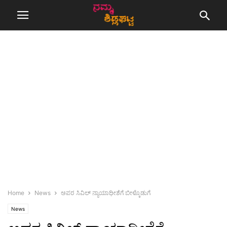
Home
News
ಅಪರ ಸಿವಿಲ್ ನ್ಯಾಯಾಧೀಶೆಗೆ ಬೀಳ್ಕೊಡುಗೆ
News