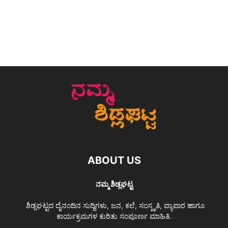
ABOUT US
ನಮ್ಮ ಶಿಡ್ಲಘಟ್ಟ
ಶಿಡ್ಲಘಟ್ಟದ ದೈನಂದಿನ ಸುದ್ದಿಗಳು, ಜನ, ಕಲೆ, ಸಂಸ್ಕೃತಿ, ವ್ಯಾಪಾರ ಹಾಗೂ
ಕಾರ್ಯಕ್ರಮಗಳ ಕುರಿತು ಸಂಪೂರ್ಣ ಮಾಹಿತಿ.