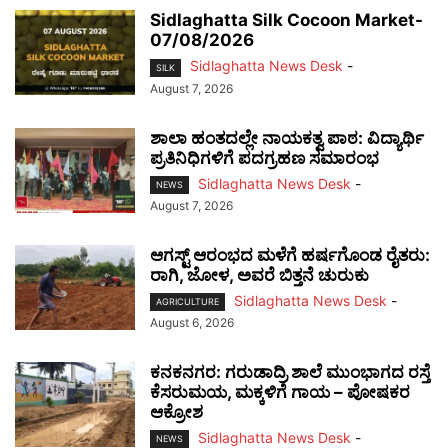
Sidlaghatta Silk Cocoon Market-
07/08/2026
Sidlaghatta News Desk
-
SILK
August 7, 2026
ಶಾಲಾ ಹಂತದಲ್ಲೇ ನಾಯಕತ್ವ ಪಾಠ: ವಿದ್ಯಾರ್ಥಿ
ಪ್ರತಿನಿಧಿಗಳಿಗೆ ಪದಗ್ರಹಣ ಸಮಾರಂಭ
Sidlaghatta News Desk
-
NEWS
August 7, 2026
ಆಗಸ್ಟ್ ಆರಂಭದ ಮಳೆಗೆ ಹರ್ಷಗೊಂಡ ರೈತರು:
ರಾಗಿ, ಜೋಳ, ಅವರೆ ಬಿತ್ತನೆ ಚುರುಕು
Sidlaghatta News Desk
-
AGRICULTURE
August 6, 2026
ಕನಕನಗರ: ಗರುಡಾದ್ರಿ ಶಾಲೆ ಮುಂಭಾಗದ ರಸ್ತೆ
ಕೆಸರುಮಯ, ಮಕ್ಕಳಿಗೆ ಗಾಯ – ಪೋಷಕರ
ಆಕ್ರೋಶ
Sidlaghatta News Desk
-
NEWS