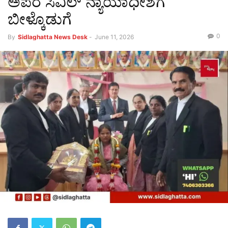
ಅಪರ ಸಿವಿಲ್ ನ್ಯಾಯಾಧೀಶೆಗೆ
ಬೀಳ್ಕೊಡುಗೆ
0
By
Sidlaghatta News Desk
-
June 11, 2026